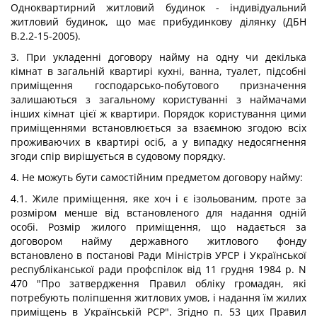
Одноквартирний житловий будинок - індивідуальний
житловий будинок, що має прибудинкову ділянку (ДБН
В.2.2-15-2005).
3. При укладенні договору найму на одну чи декілька
кімнат в загальній квартирі кухні, ванна, туалет, підсобні
приміщення господарсько-побутового призначення
залишаються з загальному користуванні з наймачами
інших кімнат цієї ж квартири. Порядок користування цими
приміщеннями встановлюється за взаємною згодою всіх
проживаючих в квартирі осіб, а у випадку недосягнення
згоди спір вирішується в судовому порядку.
4. Не можуть бути самостійним предметом договору найму:
4.1. Жиле приміщення, яке хоч і є ізольованим, проте за
розміром менше від встановленого для надання одній
особі. Розмір жилого приміщення, що надається за
договором найму державного житлового фонду
встановлено в постанові Ради Міністрів УРСР і Української
республіканської ради профспілок від 11 грудня 1984 р. N
470 "Про затвердження Правил обліку громадян, які
потребують поліпшення житлових умов, і надання їм жилих
приміщень в Українській РСР". Згідно п. 53 цих Правил