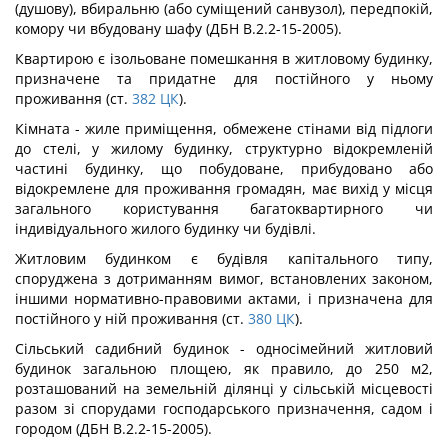
(душову), вбиральню (або суміщений санвузол), передпокій,
комору чи вбудовану шафу (ДБН В.2.2-15-2005).
Квартирою є ізольоване помешкання в житловому будинку,
призначене та придатне для постійного у ньому
проживання (ст.
382
ЦК
).
Кімната - жиле приміщення, обмежене стінами від підлоги
до стелі, у жилому будинку, структурно відокремленій
частині будинку, що побудоване, прибудовано або
відокремлене для проживання громадян, має вихід у місця
загального користування багатоквартирного чи
індивідуального жилого будинку чи будівлі.
Житловим будинком є будівля капітального типу,
споруджена з дотриманням вимог, встановлених законом,
іншими нормативно-правовими актами, і призначена для
постійного у ній проживання (ст.
380
ЦК
).
Сільський садибний будинок - односімейний житловий
будинок загальною площею, як правило, до 250 м2,
розташований на земельній ділянці у сільській місцевості
разом зі спорудами господарського призначення, садом і
городом (ДБН В.2.2-15-2005).