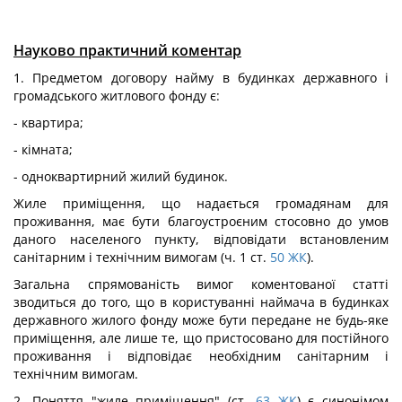
Науково практичний коментар
1. Предметом договору найму в будинках державного і
громадського житлового фонду є:
- квартира;
- кімната;
- одноквартирний жилий будинок.
Жиле приміщення, що надається громадянам для
проживання, має бути благоустроєним стосовно до умов
даного населеного пункту, відповідати встановленим
санітарним і технічним вимогам (ч. 1 ст.
50
ЖК
).
Загальна спрямованість вимог коментованої статті
зводиться до того, що в користуванні наймача в будинках
державного жилого фонду може бути передане не будь-яке
приміщення, але лише те, що пристосовано для постійного
проживання і відповідає необхідним санітарним і
технічним вимогам.
2. Поняття "жиле приміщення" (ст.
63
ЖК
) є синонімом