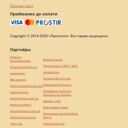
Полный текст
Приймаємо до оплати
Copyright © 2014-2026 «Протокол». Все права защищены.
Партнёры
Серьги с
Винный шкаф
бриллиантами
Подготовка к НМТ / ВНО
alliancetechnika.ua
pereklad.ua
миралинкс
hospice-life.com.ua/
Веб мастер
Перевозка больных
https://motokosmos.ua/
Перевозка лежачих
Синтезаторы
больных за границу
agrotechnika.com.ua
Шкафы купе
perevod.agency
Брендовые сумки
europeservice.com.ua
Натяжные потолки Nova
mk-translations.ua
Stelya
текст юа
maltina.com.ua