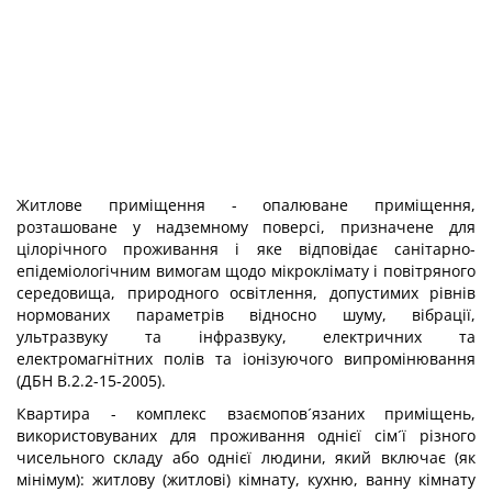
Житлове приміщення - опалюване приміщення,
розташоване у надземному поверсі, призначене для
цілорічного проживання і яке відповідає санітарно-
епідеміологічним вимогам щодо мікроклімату і повітряного
середовища, природного освітлення, допустимих рівнів
нормованих параметрів відносно шуму, вібрації,
ультразвуку та інфразвуку, електричних та
електромагнітних полів та іонізуючого випромінювання
(ДБН В.2.2-15-2005).
Квартира - комплекс взаємопов´язаних приміщень,
використовуваних для проживання однієї сім´ї різного
чисельного складу або однієї людини, який включає (як
мінімум): житлову (житлові) кімнату, кухню, ванну кімнату