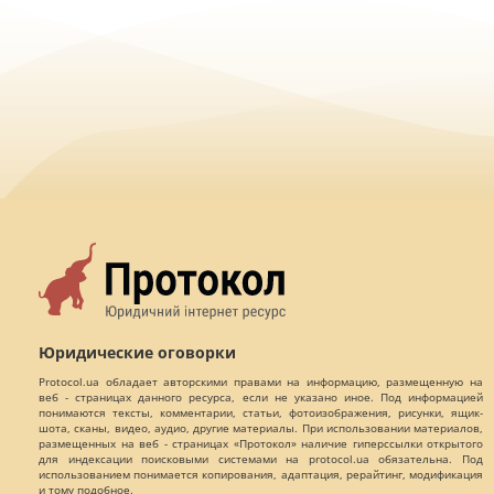
Юридические оговорки
Protocol.ua обладает авторскими правами на информацию, размещенную на
веб - страницах данного ресурса, если не указано иное. Под информацией
понимаются тексты, комментарии, статьи, фотоизображения, рисунки, ящик-
шота, сканы, видео, аудио, другие материалы. При использовании материалов,
размещенных на веб - страницах «Протокол» наличие гиперссылки открытого
для индексации поисковыми системами на protocol.ua обязательна. Под
использованием понимается копирования, адаптация, рерайтинг, модификация
и тому подобное.