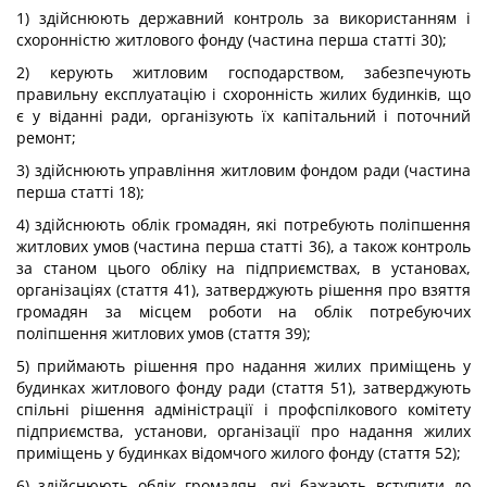
1) здійснюють державний контроль за використанням і
схоронністю житлового фонду (частина перша статті 30);
2) керують житловим господарством, забезпечують
правильну експлуатацію і схоронність жилих будинків, що
є у віданні ради, організують їх капітальний і поточний
ремонт;
3) здійснюють управління житловим фондом ради (частина
перша статті 18);
4) здійснюють облік громадян, які потребують поліпшення
житлових умов (частина перша статті 36), а також контроль
за станом цього обліку на підприємствах, в установах,
організаціях (стаття 41), затверджують рішення про взяття
громадян за місцем роботи на облік потребуючих
поліпшення житлових умов (стаття 39);
5) приймають рішення про надання жилих приміщень у
будинках житлового фонду ради (стаття 51), затверджують
спільні рішення адміністрації і профспілкового комітету
підприємства, установи, організації про надання жилих
приміщень у будинках відомчого жилого фонду (стаття 52);
6) здійснюють облік громадян, які бажають вступити до