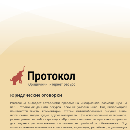
Юридические оговорки
Protocol.ua обладает авторскими правами на информацию, размещенную на
веб - страницах данного ресурса, если не указано иное. Под информацией
понимаются тексты, комментарии, статьи, фотоизображения, рисунки, ящик-
шота, сканы, видео, аудио, другие материалы. При использовании материалов,
размещенных на веб - страницах «Протокол» наличие гиперссылки открытого
для индексации поисковыми системами на protocol.ua обязательна. Под
использованием понимается копирования, адаптация, рерайтинг, модификация