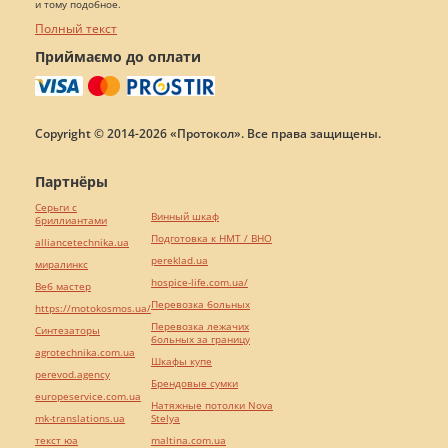
и тому подобное.
Полный текст
Приймаємо до оплати
Copyright © 2014-2026 «Протокол». Все права защищены.
Партнёры
Серьги с
Винный шкаф
бриллиантами
Подготовка к НМТ / ВНО
alliancetechnika.ua
pereklad.ua
миралинкс
hospice-life.com.ua/
Веб мастер
Перевозка больных
https://motokosmos.ua/
Перевозка лежачих
Синтезаторы
больных за границу
agrotechnika.com.ua
Шкафы купе
perevod.agency
Брендовые сумки
europeservice.com.ua
Натяжные потолки Nova
mk-translations.ua
Stelya
текст юа
maltina.com.ua