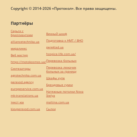
Copyright © 2014-2026 «Протокол». Все права защищены.
Партнёры
Серьги с
Винный шкаф
бриллиантами
Подготовка к НМТ / ВНО
alliancetechnika.ua
pereklad.ua
миралинкс
hospice-life.com.ua/
Веб мастер
Перевозка больных
https://motokosmos.ua/
Перевозка лежачих
Синтезаторы
больных за границу
agrotechnika.com.ua
Шкафы купе
perevod.agency
Брендовые сумки
europeservice.com.ua
Натяжные потолки Nova
mk-translations.ua
Stelya
текст юа
maltina.com.ua
kievperevod.com.ua
Cылки