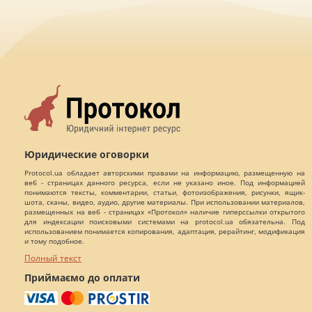
Юридические оговорки
Protocol.ua обладает авторскими правами на информацию, размещенную на
веб - страницах данного ресурса, если не указано иное. Под информацией
понимаются тексты, комментарии, статьи, фотоизображения, рисунки, ящик-
шота, сканы, видео, аудио, другие материалы. При использовании материалов,
размещенных на веб - страницах «Протокол» наличие гиперссылки открытого
для индексации поисковыми системами на protocol.ua обязательна. Под
использованием понимается копирования, адаптация, рерайтинг, модификация
и тому подобное.
Полный текст
Приймаємо до оплати