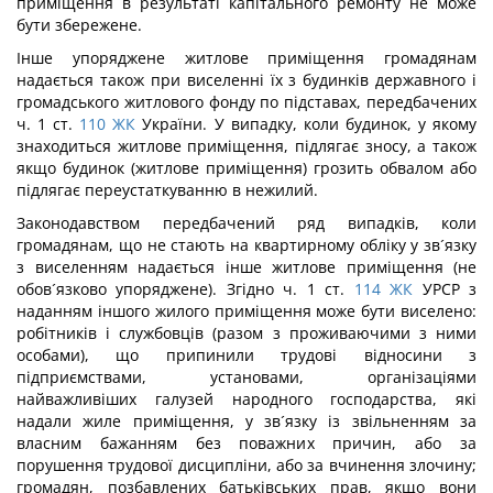
приміщення в результаті капітального ремонту не може
бути збережене.
Інше упоряджене житлове приміщення громадянам
надається також при виселенні їх з будинків державного і
громадського житлового фонду по підставах, передбачених
ч. 1 ст.
110
ЖК
України. У випадку, коли будинок, у якому
знаходиться житлове приміщення, підлягає зносу, а також
якщо будинок (житлове приміщення) грозить обвалом або
підлягає переустаткуванню в нежилий.
Законодавством передбачений ряд випадків, коли
громадянам, що не стають на квартирному обліку у зв´язку
з виселенням надається інше житлове приміщення (не
обов´язково упоряджене). Згідно ч. 1 ст.
114
ЖК
УРСР з
наданням іншого жилого приміщення може бути виселено:
робітників і службовців (разом з проживаючими з ними
особами), що припинили трудові відносини з
підприємствами, установами, організаціями
найважливіших галузей народного господарства, які
надали жиле приміщення, у зв´язку із звільненням за
власним бажанням без поважних причин, або за
порушення трудової дисципліни, або за вчинення злочину;
громадян, позбавлених батьківських прав, якщо вони