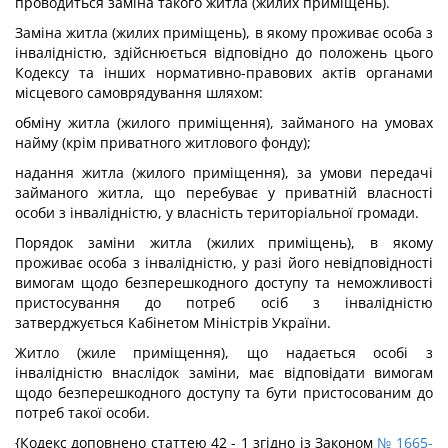
проводиться заміна такого житла (жилих приміщень).
Заміна житла (жилих приміщень), в якому проживає особа з
інвалідністю, здійснюється відповідно до положень цього
Кодексу та інших нормативно-правових актів органами
місцевого самоврядування шляхом:
обміну житла (жилого приміщення), займаного на умовах
найму (крім приватного житлового фонду);
надання житла (жилого приміщення), за умови передачі
займаного житла, що перебуває у приватній власності
особи з інвалідністю, у власність територіальної громади.
Порядок заміни житла (жилих приміщень), в якому
проживає особа з інвалідністю, у разі його невідповідності
вимогам щодо безперешкодного доступу та неможливості
пристосування до потреб осіб з інвалідністю
затверджується Кабінетом Міністрів України.
Житло (жиле приміщення), що надається особі з
інвалідністю внаслідок заміни, має відповідати вимогам
щодо безперешкодного доступу та бути пристосованим до
потреб такої особи.
{Кодекс доповнено статтею 42 - 1 згідно із Законом
№ 1665-