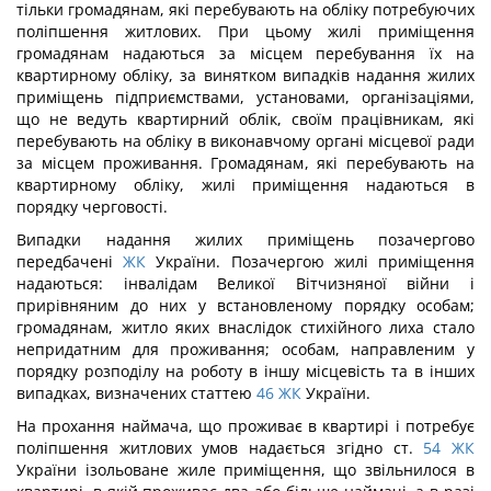
тільки громадянам, які перебувають на обліку потребуючих
поліпшення житлових. При цьому жилі приміщення
громадянам надаються за місцем перебування їх на
квартирному обліку, за винятком випадків надання жилих
приміщень підприємствами, установами, організаціями,
що не ведуть квартирний облік, своїм працівникам, які
перебувають на обліку в виконавчому органі місцевої ради
за місцем проживання. Громадянам, які перебувають на
квартирному обліку, жилі приміщення надаються в
порядку черговості.
Випадки надання жилих приміщень позачергово
передбачені
ЖК
України. Позачергою жилі приміщення
надаються: інвалідам Великої Вітчизняної війни і
прирівняним до них у встановленому порядку особам;
громадянам, житло яких внаслідок стихійного лиха стало
непридатним для проживання; особам, направленим у
порядку розподілу на роботу в іншу місцевість та в інших
випадках, визначених статтею
46
ЖК
України.
На прохання наймача, що проживає в квартирі і потребує
поліпшення житлових умов надається згідно ст.
54
ЖК
України ізольоване жиле приміщення, що звільнилося в