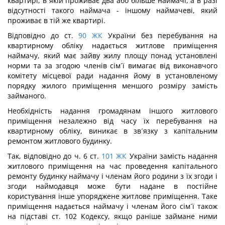
квартирі, в якій проживає два або більше наймачі, а в разі
відсутності такого наймача - іншому наймачеві, який
проживає в тій же квартирі.
Відповідно до ст.
90
ЖК
України без перебування на
квартирному обліку надається житлове приміщення
наймачу, який має зайву жилу площу понад установлені
норми та за згодою членів сім´ї вимагає від виконавчого
комітету місцевої ради надання йому в установленому
порядку жилого приміщення меншого розміру замість
займаного.
Необхідність надання громадянам іншого житлового
приміщення незалежно від часу їх перебування на
квартирному обліку, виникає в зв´язку з капітальним
ремонтом житлового будинку.
Так, відповідно до ч. 6 ст.
101
ЖК
України замість надання
житлового приміщення на час проведення капітального
ремонту будинку наймачу і членам його родини з їх згоди і
згоди наймодавця може бути надане в постійне
користування інше упоряджене житлове приміщення. Таке
приміщення надається наймачу і членам його сім´ї також
на підставі ст. 102 Кодексу, якщо раніше займане ними