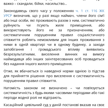
важко – скандали, бійки, насильство…
Законодавець свого часу у положеннях
ч. 1 ст. 116 ЖК
УРСР
визначив, що у разі якщо наймач, члени його сім'ї
або інші особи, які проживають разом з ним, систематично
руйнують чи псують жиле приміщення, або
використовують його не за призначенням, або
систематичним порушенням правил соціалістичного
співжиття роблять неможливим для інших проживання з
ними в одній квартирі чи в одному будинку, а заходи
запобігання і громадського впливу виявились
безрезультатними, виселення винних на вимогу
наймодавця або інших заінтересованих осіб провадиться
без надання іншого жилого приміщення.
Отже, як вбачається із наведеної норми однією із підстав
для прийняття рішення про виселення є систематичність
порушенням правил співжиття.
Натомість законом не визначено – чи пов’язується
систематичність з будь-якими часовими періодами або такі
періоди жодної ролі не відіграють.
Касаційний цивільний суд у даній постанові вказав на своє