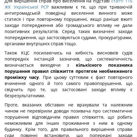
Для вирішення справ про виселення на підставі
статті 116
ЖК Української РСР
важливим є те, що при триваючій
антигромадській поведінці виселення винного може
статися і при повторному порушенні, якщо раніше вжиті
заходи попередження або громадського впливу не дали
позитивних результатів. Серед таких визначені заходи
попередження, що застосовуються судами, прокуратурами,
органами внутрішніх справ тощо.
Також КЦС посилаючись на хибність висновків судів
попередніх інстанцій зазначив, що систематичність
визначається виходячи з
кількісного показника
порушення правил співжиття протягом необмеженого
проміжку часу
. При цьому суттєвим є факт повторного
вчинення одного й того самого правопорушення, що
свідчить про те, що застосовані заходи впливу є
безрезультатними.
Проте, вказаних обставин не врахували та належним
чином не перевірили доводи позивача про систематичне
порушення відповідачем правил співжиття, що робить
неможливим для інших проживання з ним в одному
будинку. Крім того, для правильного вирішення справи
суди повинні встановити, що попередні заходи