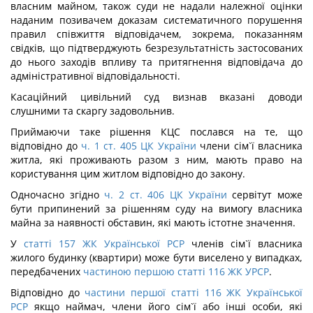
власним майном, також суди не надали належної оцінки
наданим позивачем доказам систематичного порушення
правил співжиття відповідачем, зокрема, показанням
свідків, що підтверджують безрезультатність застосованих
до нього заходів впливу та притягнення відповідача до
адміністративної відповідальності.
Касаційний цивільний суд визнав вказані доводи
слушними та скаргу задовольнив.
Приймаючи таке рішення КЦС послався на те, що
відповідно до
ч. 1 ст. 405 ЦК України
члени сім`ї власника
житла, які проживають разом з ним, мають право на
користування цим житлом відповідно до закону.
Одночасно згідно
ч. 2 ст. 406 ЦК України
сервітут може
бути припинений за рішенням суду на вимогу власника
майна за наявності обставин, які мають істотне значення.
У
статті 157 ЖК Української РСР
членів сім`ї власника
жилого будинку (квартири) може бути виселено у випадках,
передбачених
частиною першою статті 116 ЖК УРСР
.
Відповідно до
частини першої статті 116 ЖК Української
РСР
якщо наймач, члени його сім`ї або інші особи, які