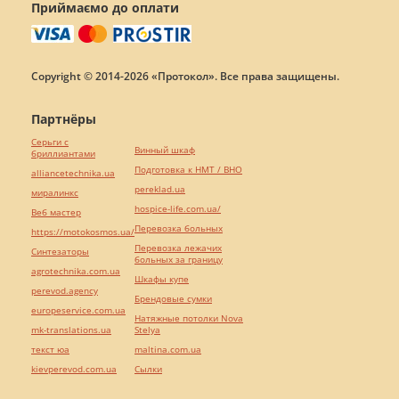
Приймаємо до оплати
Copyright © 2014-2026 «Протокол». Все права защищены.
Партнёры
Серьги с
Винный шкаф
бриллиантами
Подготовка к НМТ / ВНО
alliancetechnika.ua
pereklad.ua
миралинкс
hospice-life.com.ua/
Веб мастер
Перевозка больных
https://motokosmos.ua/
Перевозка лежачих
Синтезаторы
больных за границу
agrotechnika.com.ua
Шкафы купе
perevod.agency
Брендовые сумки
europeservice.com.ua
Натяжные потолки Nova
mk-translations.ua
Stelya
текст юа
maltina.com.ua
kievperevod.com.ua
Cылки