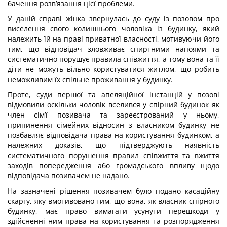
бачення розв’язання цієї проблеми.
У даній справі жінка звернулась до суду із позовом про
виселення свого колишнього чоловіка із будинку, який
належить їй на праві приватної власності, мотивуючи його
тим, що відповідач зловживає спиртними напоями та
систематично порушує правила співжиття, а тому вона та її
діти не можуть вільно користуватися житлом, що робить
неможливим їх спільне проживання у будинку.
Проте, суди першої та апеляційної інстанцій у позові
відмовили оскільки чоловік вселився у спірний будинок як
член сім’ї позивача та зареєстрований у ньому,
припинення сімейних відносин з власником будинку не
позбавляє відповідача права на користування будинком, а
належних доказів, що підтверджують наявність
систематичного порушення правил співжиття та вжиття
заходів попередження або громадського впливу щодо
відповідача позивачем не надано.
На зазначені рішення позивачем було подано касаційну
скаргу, яку вмотивовано тим, що вона, як власник спірного
будинку, має право вимагати усунути перешкоди у
здійсненні ним права на користування та розпорядження