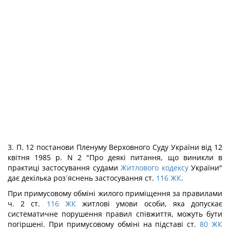
3. П. 12 постанови Пленуму Верховного Суду України від 12
квітня 1985 р. N 2 "Про деякі питання, що виникли в
практиці застосування судами
Житлового кодексу
України"
дає декілька роз´яснень застосування ст.
116
ЖК
.
При примусовому обміні жилого приміщення за правилами
ч. 2 ст.
116
ЖК
житлові умови особи, яка допускає
систематичне порушення правил співжиття, можуть бути
погіршені. При примусовому обміні на підставі ст.
80
ЖК