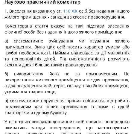
Науково практичний коментар
1. Виселення вказаних у ст.
116
ЖК
осіб без надання іншого
жилого приміщення - санкція за скоєне правопорушення.
Коментована стаття вказує на такі підстави виселення
фізичної особи без надання іншого жилого приміщення:
а) систематичне руйнування чи псування жилого
приміщення. Вина цих осіб носить характер умислу або
грубої необережності. Наймач відповідає за дії малолітніх
та неповнолітніх дітей. Під систематичністю розуміють
скоєння двох і більше таких правопорушень;
б) використання його не за призначенням. Це
використання житлового приміщення не для проживання,
а для розміщення майстерні, складу, підсобних приміщень,
утримання тварин тощо;
в) систематичне порушення правил співжиття, що робить
неможливим для інших проживання із ними в одній
квартирі чи в одному будинку.
У всіх трьох випадках до винних осіб повинні попередньо
вживатись заходи попередження, що застосовуються
судами, прокурорами, органами внутрішніх справ,