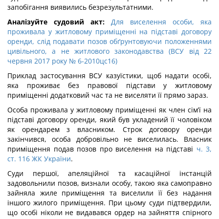
запобігання виявились безрезультатними.
Аналізуйте судовий акт:
Для виселення особи, яка
проживала у житловому приміщенні на підставі договору
оренди, слід подавати позов обґрунтовуючи положеннями
цивільного, а не житлового законодавства (ВСУ від 22
червня 2017 року № 6-2010цс16)
Приклад застосування ВСУ казуїстики, щоб надати особі,
яка проживає без правової підстави у житловому
приміщенні додатковий час та не виселяти її прямо зараз.
Особа проживала у житловому приміщенні як член сім’ї на
підставі договору оренди, який був укладений її чоловіком
як орендарем з власником. Строк договору оренди
закінчився, особа добровільно не виселилась. Власник
приміщення подав позов про виселення на підставі
ч. 3,
ст. 116 ЖК України
.
Суди першої, апеляційної та касаційної інстанцій
задовольнили позов, визнали особу, такою яка самоправно
зайняла жиле приміщення та виселили її без надання
іншого жилого приміщення. При цьому суди підтвердили,
що особі ніколи не видавався ордер на зайняття спірного