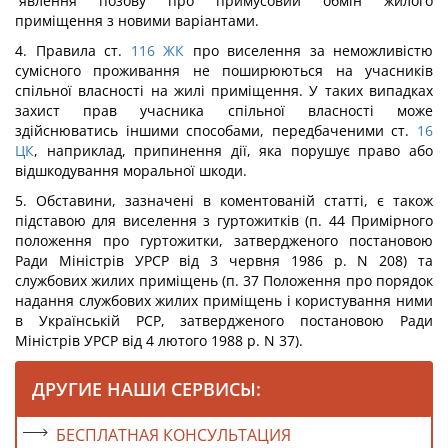
´явлення позову про примусовий обмін жилого
приміщення з новими варіантами.
4. Правила ст.
116
ЖК
про виселення за неможливістю
сумісного проживання не поширюються на учасників
спільної власності на жилі приміщення. У таких випадках
захист прав учасника спільної власності може
здійснюватись іншими способами, передбаченими ст.
16
ЦК
, наприклад, припинення дії, яка порушує право або
відшкодування моральної шкоди.
5. Обставини, зазначені в коментованій статті, є також
підставою для виселення з гуртожитків (п. 44 Примірного
положення про гуртожитки, затвердженого постановою
Ради Міністрів УРСР від 3 червня 1986 р. N 208) та
службових жилих приміщень (п. 37 Положення про порядок
надання службових жилих приміщень і користування ними
в Українській РСР, затвердженого постановою Ради
Міністрів УРСР від 4 лютого 1988 р. N 37).
ДРУГИЕ НАШИ СЕРВИСЫ:
БЕСПЛАТНАЯ КОНСУЛЬТАЦИЯ