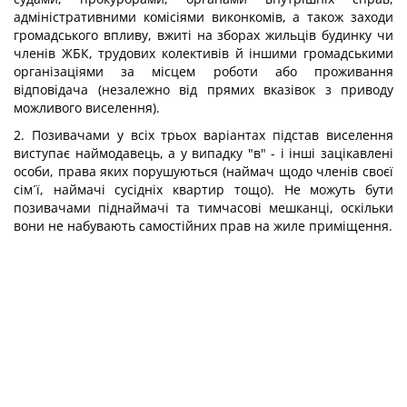
адміністративними комісіями виконкомів, а також заходи
громадського впливу, вжиті на зборах жильців будинку чи
членів ЖБК, трудових колективів й іншими громадськими
організаціями за місцем роботи або проживання
відповідача (незалежно від прямих вказівок з приводу
можливого виселення).
2. Позивачами у всіх трьох варіантах підстав виселення
виступає наймодавець, а у випадку "в" - і інші зацікавлені
особи, права яких порушуються (наймач щодо членів своєї
сім´ї, наймачі сусідніх квартир тощо). Не можуть бути
позивачами піднаймачі та тимчасові мешканці, оскільки
вони не набувають самостійних прав на жиле приміщення.