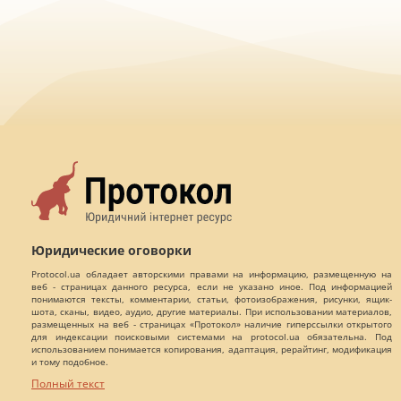
Юридические оговорки
Protocol.ua обладает авторскими правами на информацию, размещенную на
веб - страницах данного ресурса, если не указано иное. Под информацией
понимаются тексты, комментарии, статьи, фотоизображения, рисунки, ящик-
шота, сканы, видео, аудио, другие материалы. При использовании материалов,
размещенных на веб - страницах «Протокол» наличие гиперссылки открытого
для индексации поисковыми системами на protocol.ua обязательна. Под
использованием понимается копирования, адаптация, рерайтинг, модификация
и тому подобное.
Полный текст