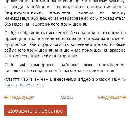
проживання з ними в одній квартирі чи в одному будинку,
а заходи запобігання і громадського впливу виявились
безрезультатними, виселення винних на вимогу
наймодавця або інших заінтересованих осіб провадиться
без надання іншого жилого приміщення.
Осіб, які підлягають виселенню без надання іншого жилого
приміщення за неможливістю спільного проживання, може
бути зобов'язано судом замість виселення провести обмін
займаного приміщення на інше жиле приміщення, вказане
заінтересованою в обміні стороною.
Осіб, які самоправно зайняли жиле приміщення,
виселяють без надання їм іншого жилого приміщення.
{Стаття 116 із змінами, внесеними згідно з Указом ПВР
№
660-12 від 28.01.91
}
Предыдущая
Следующая
122/202
Добавить в избраное