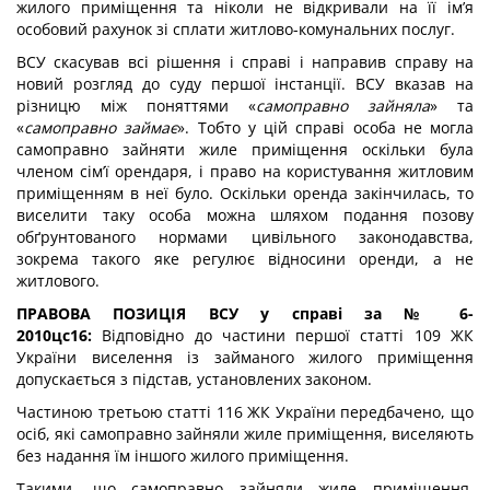
жилого приміщення та ніколи не відкривали на її ім’я
особовий рахунок зі сплати житлово-комунальних послуг.
ВСУ скасував всі рішення і справі і направив справу на
новий розгляд до суду першої інстанції. ВСУ вказав на
різницю між поняттями «
самоправно зайняла
» та
«
самоправно займає
». Тобто у цій справі особа не могла
самоправно зайняти жиле приміщення оскільки була
членом сім’ї орендаря, і право на користування житловим
приміщенням в неї було. Оскільки оренда закінчилась, то
виселити таку особа можна шляхом подання позову
обґрунтованого нормами цивільного законодавства,
зокрема такого яке регулює відносини оренди, а не
житлового.
ПРАВОВА
ПОЗИЦІЯ ВСУ у
справі
за № 6-
2010цс16:
Відповідно до частини першої статті 109 ЖК
України виселення із займаного жилого приміщення
допускається з підстав, установлених законом.
Частиною третьою статті 116 ЖК України передбачено, що
осіб, які самоправно зайняли жиле приміщення, виселяють
без надання їм іншого жилого приміщення.
Такими, що самоправно зайняли жиле приміщення,