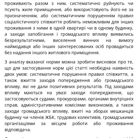
проживають разом з ним, систематично руйнують чи
псують жиле приміщення, або використовують його не за
призначенням, або систематичним порушенням правил
соціалістичного співжиття роблять неможливим для інших
проживання з ними в одній квартирі чи в одному будинку,
а заходи запобігання і громадського впливу виявились
безрезультатними, виселення винних на вимогу
наймодавця або інших заінтересованих осіб провадиться
без надання іншого житлового приміщення.
З аналізу вказаної норми можна зробити висновок про те,
що для застосування норм цієї статті необхідна наявність
двох умов: систематичне порушення правил співжиття, а
також вжиття заходів попередження або громадського
впливу, які не дали позитивних результатів. Під заходами
впливу маються на увазі заходи попередження, що
застосовуються судами, прокурорами, органами внутрішніх
справ, адміністративними комісіями виконкомів, а також
заходи громадського впливу, вжиті на зборах мешканців
будинку чи членів ЖБК, трудових колективів, громадськими
організаціями за місцем роботи або проживання
відповідача.