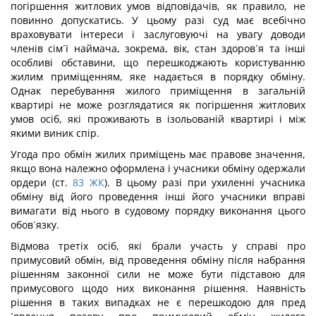
погіршення житлових умов відповідачів, як правило, не
повинно допускатись. У цьому разі суд має всебічно
враховувати інтереси і заслуговуючі на увагу доводи
членів сім´ї наймача, зокрема, вік, стан здоров´я та інші
особливі обставини, що перешкоджають користуванню
жилим приміщенням, яке надається в порядку обміну.
Однак перебування жилого приміщення в загальній
квартирі не може розглядатися як погіршення житлових
умов осіб, які проживають в ізольованій квартирі і між
якими виник спір.
Угода про обмін жилих приміщень має правове значення,
якщо вона належно оформлена і учасники обміну одержали
ордери (ст.
83
ЖК
). В цьому разі при ухиленні учасника
обміну від його проведення інші його учасники вправі
вимагати від нього в судовому порядку виконання цього
обов´язку.
Відмова третіх осіб, які брали участь у справі про
примусовий обмін, від проведення обміну після набрання
рішенням законної сили не може бути підставою для
примусового щодо них виконання рішення. Наявність
рішення в таких випадках не є перешкодою для пред