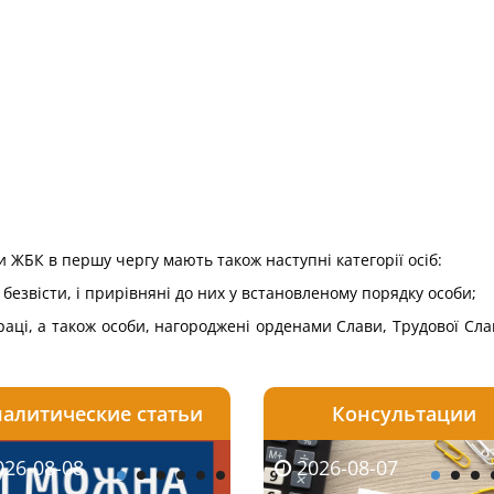
 ЖБК в першу чергу мають також наступні категорії осіб:
ли безвісти, і прирівняні до них у встановленому порядку особи;
Праці, а також особи, нагороджені орденами Слави, Трудової Сл
алитические статьи
Консультации
08-06
26-08-08
2026-08-05
2026-08-06
2026-08-07
2026-08-07
2026-07-30