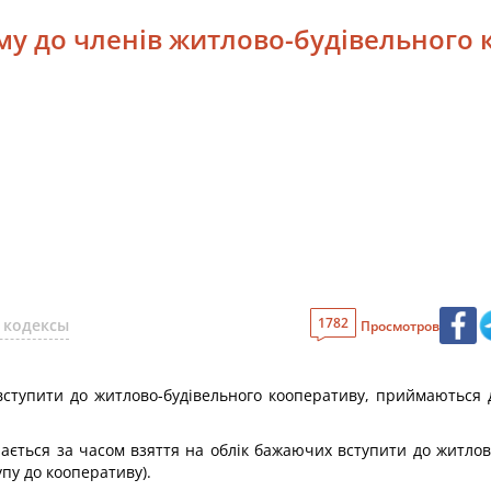
ому до членів житлово-будівельного
1782
 кодексы
Просмотров
вступити до житлово-будівельного кооперативу, приймаються д
ається за часом взяття на облік бажаючих вступити до житлов
пу до кооперативу).