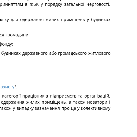
рийняттям в ЖБК у порядку загальної черговості,
бліку для одержання жилих приміщень у будинках
ься громадяни:
фонду;
удинках державного або громадського житлового
захисту
".
 категорії працівників підприємств та організацій,
е одержання жилих приміщень, а також новатори і
(також у випадку зазначення про це у колективному