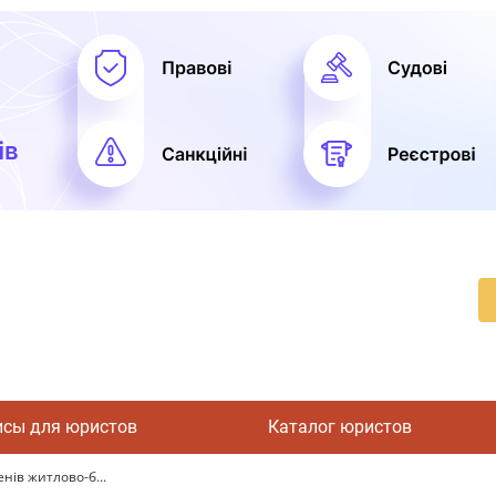
исы для юристов
Каталог юристов
нів житлово-б...