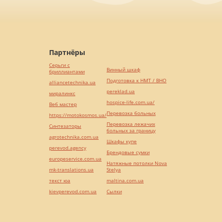
Партнёры
Серьги с
Винный шкаф
бриллиантами
Подготовка к НМТ / ВНО
alliancetechnika.ua
pereklad.ua
миралинкс
hospice-life.com.ua/
Веб мастер
Перевозка больных
https://motokosmos.ua/
Перевозка лежачих
Синтезаторы
больных за границу
agrotechnika.com.ua
Шкафы купе
perevod.agency
Брендовые сумки
europeservice.com.ua
Натяжные потолки Nova
mk-translations.ua
Stelya
текст юа
maltina.com.ua
kievperevod.com.ua
Cылки