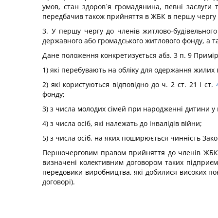
умов, стан здоров´я громадянина, певні заслуги
передбачив також прийняття в ЖБК в першу чергу 
3. У першу чергу до членів житлово-будівельно
державного або громадського житлового фонду, а та
Дане положення конкретизується абз. 3 п. 9 Примі
1) які перебувають на обліку для одержання жилих
2) які користуються відповідно до ч. 2 ст. 21 і ст.
фонду;
3) з числа молодих сімей при народженні дитини у
4) з числа осіб, які належать до інвалідів війни;
5) з числа осіб, на яких поширюється чинність Зако
Першочерговим правом прийняття до членів ЖБК, в
визначені колективним договором таких підприєм
передовики виробництва, які добилися високих пок
договорі).