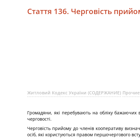
Стаття 136. Черговість прий
Житловий Кодекс України (СОДЕРЖАНИЕ)
Прочие
Громадяни, які перебувають на обліку бажаючих 
черговості.
Черговість прийому до членів кооперативу визнач
осіб, які користуються правом першочергового всту