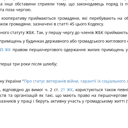
 та інші обставини сприяли тому, що законодавець поряд із п
та поза чергою.
го кооперативу приймаються громадяни, які перебувають на о
кож громадяни, зазначені в статті 45 цього Кодексу.
рного статуту ЖБК. Так, у першу чергу до членів ЖБК приймают
 приміщень у будинках державного або громадського житлового 
45
ЖК
правом першочергового одержання жилих приміщень у б
 перші три роки після шлюбу;
ну України "
Про статус ветеранів війни, гарантії їх соціального 
ідповідно до вимог ч. 2 ст.
21
ЖК
, користуються також певні
ств та організацій як такі, що мають право на першочергов
азників у праці і беруть активну участь у громадському житті 