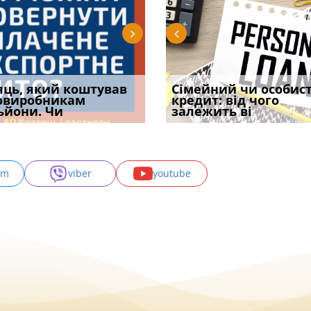
уд встановив для
яць, який коштував
Чи потрібна ФОП
Документи, на яких не
Огляд практики ВС від
Сімейний чи особис
Восьмий ААС фак
одування шкоди
овиробникам
печатка у 2026 році:
проставляється
Ростислава Кравця, що
кредит: від чого
підтвердив, що 
с
ьйони. Чи
правила засто
апостиль: пер
опублі
залежить ві
може скас
am
viber
youtube