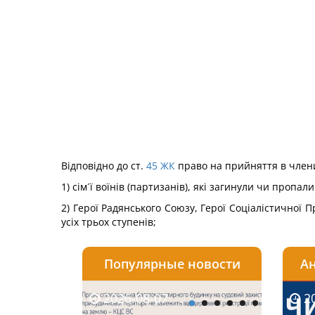
Відповідно до ст.
45
ЖК
право на прийняття в члени
1) сім´ї воїнів (партизанів), які загинули чи пропа
2) Герої Радянського Союзу, Герої Соціалістичної 
усіх трьох ступенів;
Популярные новости
Ан
2026-08-07
2026-08-03
2026-
20