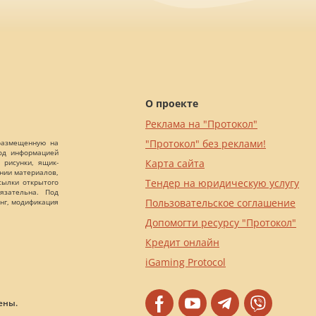
О проекте
Реклама на "Протокол"
"Протокол" без реклами!
 размещенную на
Под информацией
Карта сайта
 рисунки, ящик-
ании материалов,
Тендер на юридическую услугу
сылки открытого
язательна. Под
Пользовательское соглашение
нг, модификация
Допомогти ресурсу "Протокол"
Кредит онлайн
iGaming Protocol
ены.