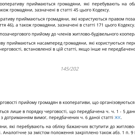
кооперативу приймаються громадяни, які перебувають на о
кож громадяни, зазначені в статті 45 цього Кодексу.
перативу приймаються громадяни, які користуються правом поз
я 46), а також громадяни, зазначені в статті 171 цього Кодексу
позачергового прийому до членів житлово-будівельного коопер
иву приймаються насамперед громадяни, які користуються пер
о черговості, встановленої в цій статті, якщо інше не передбаче
145/202
рговості прийому громадян в кооперативи, що організовуються 
ся лише в порядку черговості, що передбачена ч. ч. 1 - 5 дано
з дотриманням вимог, передбачених ч. 6 даної статті
ЖК
.
дяни, які перебувають на обліку бажаючих вступити до житлов
. Аналогічне за змістом положення закріплено також абз. 1 п. 9