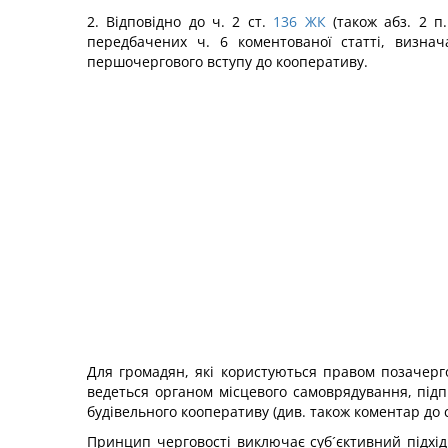
2. Відповідно до ч. 2 ст.
136
ЖК
(також абз. 2 п
передбачених ч. 6 коментованої статті, визна
першочергового вступу до кооперативу.
Для громадян, які користуються правом позачерг
ведеться органом місцевого самоврядування, підпр
будівельного кооперативу (див. також коментар до с
Принцип черговості виключає суб´єктивний підхід