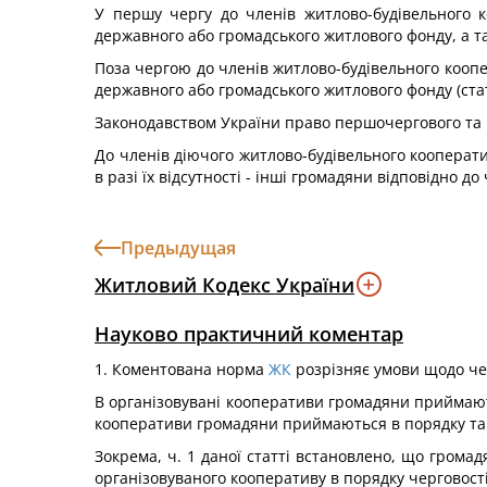
У першу чергу до членів житлово-будівельного 
державного або громадського житлового фонду, а та
Поза чергою до членів житлово-будівельного коо
державного або громадського житлового фонду (статт
Законодавством України право першочергового та 
До членів діючого житлово-будівельного кооперат
в разі їх відсутності - інші громадяни відповідно д
Предыдущая
Житловий Кодекс України
Науково практичний коментар
1. Коментована норма
ЖК
розрізняє умови щодо че
В організовувані кооперативи громадяни приймають
кооперативи громадяни приймаються в порядку та 
Зокрема, ч. 1 даної статті встановлено, що грома
організовуваного кооперативу в порядку черговості