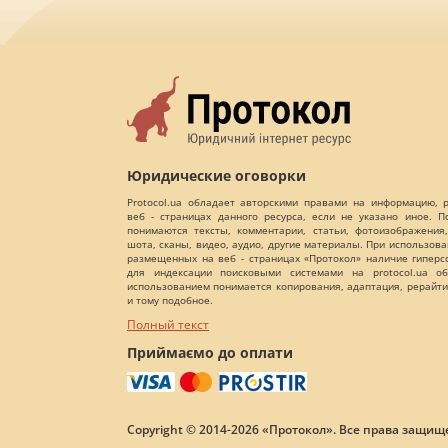
Юридические оговорки
Protocol.ua обладает авторскими правами на информацию,
веб - страницах данного ресурса, если не указано иное. 
понимаются тексты, комментарии, статьи, фотоизображения,
шота, сканы, видео, аудио, другие материалы. При использов
размещенных на веб - страницах «Протокол» наличие гиперс
для индексации поисковыми системами на protocol.ua об
использованием понимается копирования, адаптация, рерайти
и тому подобное.
Полный текст
Приймаємо до оплати
Copyright © 2014-2026 «Протокол». Все права защищ