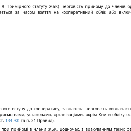
. 9 Примірного статуту ЖБК) черговість прийому до членів ор
чається за часом взяття на кооперативний облік або включ
ового вступу до кооперативу, зазначена черговість визначаєт
иємствами, установами, організаціями, окрім Книги обліку ос
т.
134
ЖК
та п. 31 Правил).
 при прийомі в члени ЖБК. Водночас, з врахуванням таких фа