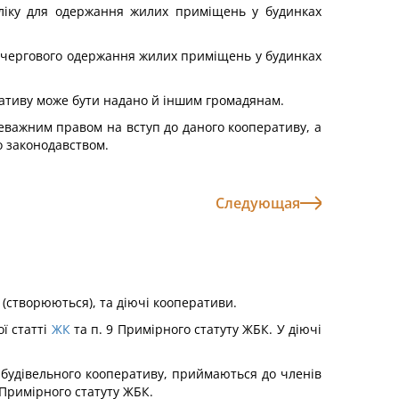
бліку для одержання жилих приміщень у будинках
ачергового одержання жилих приміщень у будинках
.
ативу може бути надано й іншим громадянам.
еважним правом на вступ до даного кооперативу, а
но законодавством.
Следующая
(створюються), та діючі кооперативи.
ї статті
ЖК
та п. 9 Примірного статуту ЖБК. У діючі
о-будівельного кооперативу, приймаються до членів
 Примірного статуту ЖБК.