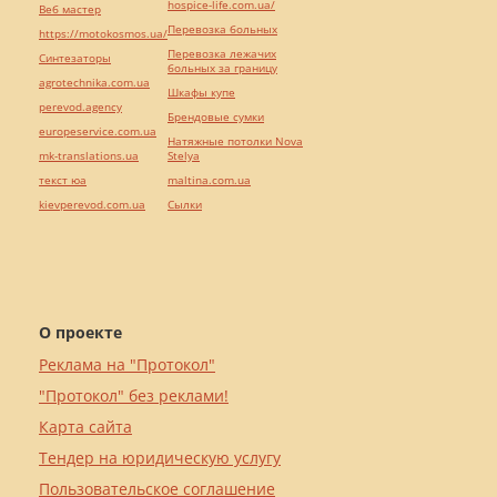
hospice-life.com.ua/
Веб мастер
Перевозка больных
https://motokosmos.ua/
Перевозка лежачих
Синтезаторы
больных за границу
agrotechnika.com.ua
Шкафы купе
perevod.agency
Брендовые сумки
europeservice.com.ua
Натяжные потолки Nova
mk-translations.ua
Stelya
текст юа
maltina.com.ua
kievperevod.com.ua
Cылки
О проекте
Реклама на "Протокол"
"Протокол" без реклами!
Карта сайта
Тендер на юридическую услугу
Пользовательское соглашение