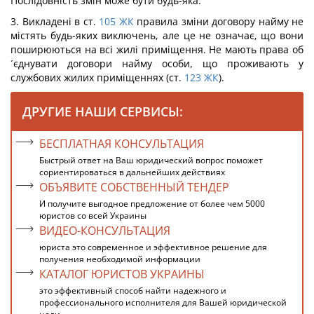
Послідовність змін може бути будь-яка.
3. Викладені в ст.
105
ЖК
правила зміни договору найму не
містять будь-яких виключень, але це не означає, що вони
поширюються на всі жилі приміщення. Не мають права об
´єднувати договори найму особи, що проживають у
службових жилих приміщеннях (ст.
123
ЖК
).
ДРУГИЕ НАШИ СЕРВИСЫ:
БЕСПЛАТНАЯ КОНСУЛЬТАЦИЯ
Быстрый ответ на Ваш юридический вопрос поможет
сориентироваться в дальнейших действиях
ОБЪЯВИТЕ СОБСТВЕННЫЙ ТЕНДЕР
И получите выгодное предложение от более чем 5000
юристов со всей Украины
ВИДЕО-КОНСУЛЬТАЦИЯ
юриста это современное и эффективное решение для
получения необходимой информации
КАТАЛОГ ЮРИСТОВ УКРАИНЫ
это эффективный способ найти надежного и
профессионального исполнителя для Вашей юридической