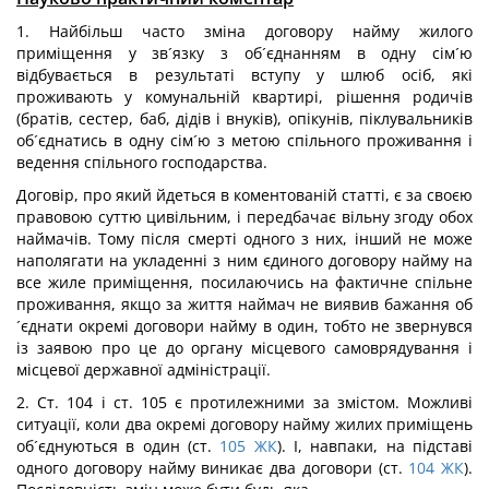
1. Найбільш часто зміна договору найму жилого
приміщення у зв´язку з об´єднанням в одну сім´ю
відбувається в результаті вступу у шлюб осіб, які
проживають у комунальній квартирі, рішення родичів
(братів, сестер, баб, дідів і внуків), опікунів, піклувальників
об´єднатись в одну сім´ю з метою спільного проживання і
ведення спільного господарства.
Договір, про який йдеться в коментованій статті, є за своєю
правовою суттю цивільним, і передбачає вільну згоду обох
наймачів. Тому після смерті одного з них, інший не може
наполягати на укладенні з ним єдиного договору найму на
все жиле приміщення, посилаючись на фактичне спільне
проживання, якщо за життя наймач не виявив бажання об
´єднати окремі договори найму в один, тобто не звернувся
із заявою про це до органу місцевого самоврядування і
місцевої державної адміністрації.
2. Ст. 104 і ст. 105 є протилежними за змістом. Можливі
ситуації, коли два окремі договору найму жилих приміщень
об´єднуються в один (ст.
105
ЖК
). І, навпаки, на підставі
одного договору найму виникає два договори (ст.
104
ЖК
).