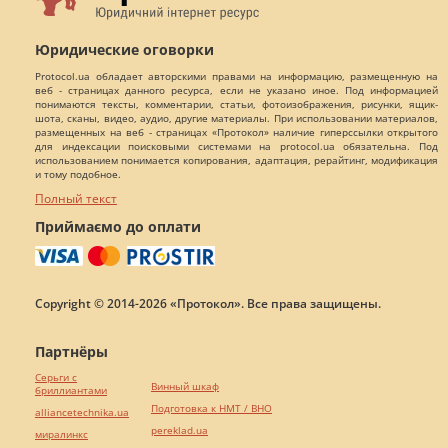
Юридические оговорки
Protocol.ua обладает авторскими правами на информацию, размещенную на
веб - страницах данного ресурса, если не указано иное. Под информацией
понимаются тексты, комментарии, статьи, фотоизображения, рисунки, ящик-
шота, сканы, видео, аудио, другие материалы. При использовании материалов,
размещенных на веб - страницах «Протокол» наличие гиперссылки открытого
для индексации поисковыми системами на protocol.ua обязательна. Под
использованием понимается копирования, адаптация, рерайтинг, модификация
и тому подобное.
Полный текст
Приймаємо до оплати
Copyright © 2014-2026 «Протокол». Все права защищены.
Партнёры
Серьги с
Винный шкаф
бриллиантами
Подготовка к НМТ / ВНО
alliancetechnika.ua
pereklad.ua
миралинкс