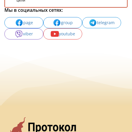
цели
Мы в социальных сетях:
page
group
telegram
viber
youtube