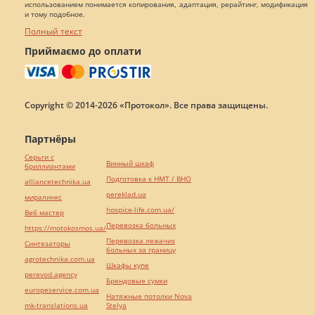
использованием понимается копирования, адаптация, рерайтинг, модификация
и тому подобное.
Полный текст
Приймаємо до оплати
Copyright © 2014-2026 «Протокол». Все права защищены.
Партнёры
Серьги с
Винный шкаф
бриллиантами
Подготовка к НМТ / ВНО
alliancetechnika.ua
pereklad.ua
миралинкс
hospice-life.com.ua/
Веб мастер
Перевозка больных
https://motokosmos.ua/
Перевозка лежачих
Синтезаторы
больных за границу
agrotechnika.com.ua
Шкафы купе
perevod.agency
Брендовые сумки
europeservice.com.ua
Натяжные потолки Nova
mk-translations.ua
Stelya