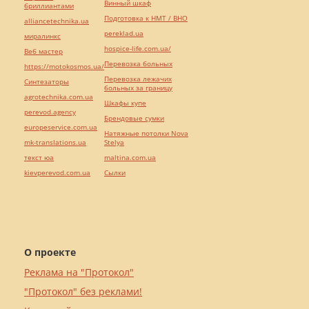
Винный шкаф
бриллиантами
Подготовка к НМТ / ВНО
alliancetechnika.ua
pereklad.ua
миралинкс
hospice-life.com.ua/
Веб мастер
Перевозка больных
https://motokosmos.ua/
Перевозка лежачих
Синтезаторы
больных за границу
agrotechnika.com.ua
Шкафы купе
perevod.agency
Брендовые сумки
europeservice.com.ua
Натяжные потолки Nova
mk-translations.ua
Stelya
текст юа
maltina.com.ua
kievperevod.com.ua
Cылки
О проекте
Реклама на "Протокол"
"Протокол" без реклами!