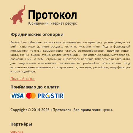
Юридические оговорки
Protocol.ua обладает авторскими правами на информацию, размещенную на
веб - страницах данного ресурса, если не указано иное. Под информацией
понимаются тексты, комментарии, статьи, фотоизображения, рисунки, ящик-
шота, сканы, видео, аудио, другие материалы. При использовании материалов,
размещенных на веб - страницах «Протокол» наличие гиперссылки открытого
для индексации поисковыми системами на protocol.ua обязательна. Под
использованием понимается копирования, адаптация, рерайтинг, модификация
и тому подобное.
Полный текст
Приймаємо до оплати
Copyright © 2014-2026 «Протокол». Все права защищены.
Партнёры
Серьги с