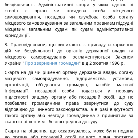
бездіяльності. Адміністративні спори у яких однією зі
сторін є орган чи посадова особа місцевого
самоврядування, посадова чи службова особа органу
місцевого самоврядування за загальним правилам підсудні
місцевим загальним судам як судам адміністративної
юрисдикції.
3. Правовідносини, що виникають з приводу оскарження
дій чи бездіяльності до органів державної влади та
місцевого самоврядування регламентуються Законом
України "
Про звернення громадян
" від 2 жовтня 1996 р.
Скарга на дії чи рішення органу державної влади, органу
місцевого самоврядування, підприємства, установи,
організації, об´єднання громадян, засобів масової
інформації, посадової особи подається у порядку
підлеглості вищому органу або посадовій особі, що не
позбавляє громадянина права звернутися до суду
відповідно до чинного законодавства, а в разі відсутності
такого органу або незгоди громадянина з прийнятим за
скаргою рішенням - безпосередньо до суду.
Скарга на рішення, що оскаржувалось, може бути подана
до органу або посадовій особі вищого рівня протягом