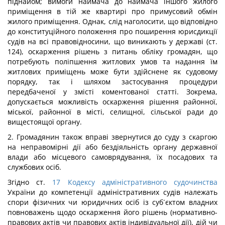
піднайом; вимоги наймача до наймача іншого жилого
приміщення в тій же квартирі про примусовий обмін
жилого приміщення. Однак, слід наголосити, що відповідно
до конституційного положення про поширення юрисдикції
судів на всі правовідносини, що виникають у державі (ст.
124), оскарження рішень з питань обліку громадян, що
потребують поліпшення житлових умов та надання їм
житлових приміщень може бути здійснене як судовому
порядку, так і шляхом застосування процедури
передбаченої у змісті коментованої статті. Зокрема,
допускається можливість оскарження рішення районної,
міської, районної в місті, селищної, сільської ради до
вищестоящої органу.
2. Громадянин також вправі звернутися до суду з скаргою
на неправомірні дії або бездіяльність органу державної
влади або місцевого самоврядування, їх посадових та
службових осіб.
Згідно ст.
17
Кодексу адміністративного судочинства
України до компетенції адміністративних судів належать
спори фізичних чи юридичних осіб із суб´єктом владних
повноважень щодо оскарження його рішень (нормативно-
правових актів чи правових актів індивідуальної дії), дій чи