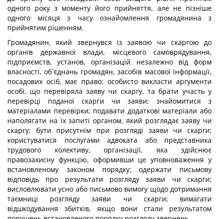
одного року з моменту його прийняття, але не пізніше
одного місяця з часу ознайомлення громадянина з
прийнятим рішенням.
Громадянин, який звернувся із заявою чи скаргою до
органів державної влади, місцевого самоврядування,
підприємств, установ, організацій незалежно від форм
власності, об´єднань громадян, засобів масової інформації,
посадових осіб, має право: особисто викласти аргументи
особі, що перевіряла заяву чи скаргу, та брати участь у
перевірці поданої скарги чи заяви; знайомитися з
матеріалами перевірки; подавати додаткові матеріали або
наполягати на їх запиті органом, який розглядає заяву чи
скаргу; бути присутнім при розгляді заяви чи скарги;
користуватися послугами адвоката або представника
трудового колективу, організації, яка здійснює
правозахисну функцію, оформивши це уповноваження у
встановленому законом порядку; одержати письмову
відповідь про результати розгляду заяви чи скарги;
висловлювати усно або письмово вимогу щодо дотримання
таємниці розгляду заяви чи скарги; вимагати
відшкодування збитків, якщо вони стали результатом
порушень встановленого порядку розгляду звернень.