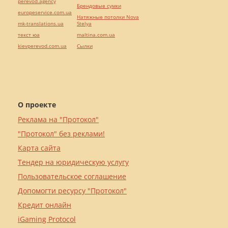
perevod.agency
Брендовые сумки
europeservice.com.ua
Натяжные потолки Nova
mk-translations.ua
Stelya
текст юа
maltina.com.ua
kievperevod.com.ua
Cылки
О проекте
Реклама на "Протокол"
"Протокол" без реклами!
Карта сайта
Тендер на юридическую услугу
Пользовательское соглашение
Допомогти ресурсу "Протокол"
Кредит онлайн
iGaming Protocol