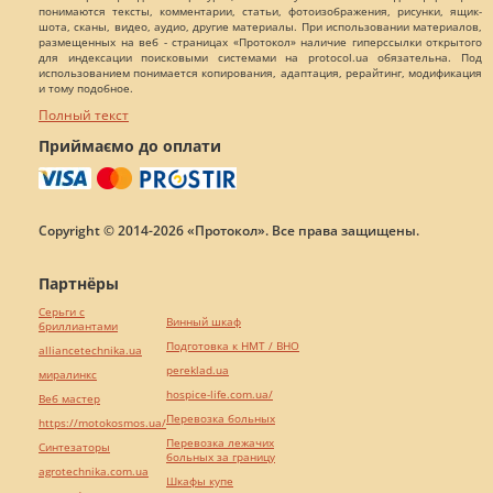
понимаются тексты, комментарии, статьи, фотоизображения, рисунки, ящик-
шота, сканы, видео, аудио, другие материалы. При использовании материалов,
размещенных на веб - страницах «Протокол» наличие гиперссылки открытого
для индексации поисковыми системами на protocol.ua обязательна. Под
использованием понимается копирования, адаптация, рерайтинг, модификация
и тому подобное.
Полный текст
Приймаємо до оплати
Copyright © 2014-2026 «Протокол». Все права защищены.
Партнёры
Серьги с
Винный шкаф
бриллиантами
Подготовка к НМТ / ВНО
alliancetechnika.ua
pereklad.ua
миралинкс
hospice-life.com.ua/
Веб мастер
Перевозка больных
https://motokosmos.ua/
Перевозка лежачих
Синтезаторы
больных за границу
agrotechnika.com.ua
Шкафы купе