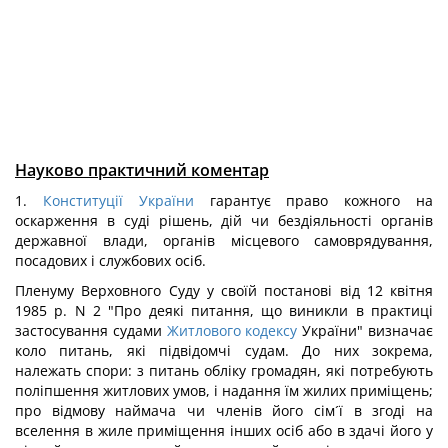
Науково практичний коментар
1.
Конституції України
гарантує право кожного на
оскарження в суді рішень, дій чи бездіяльності органів
державної влади, органів місцевого самоврядування,
посадових і службових осіб.
Пленуму Верховного Суду у своїй постанові від 12 квітня
1985 р. N 2 "Про деякі питання, що виникли в практиці
застосування судами
Житлового кодексу
України" визначає
коло питань, які підвідомчі судам. До них зокрема,
належать спори: з питань обліку громадян, які потребують
поліпшення житлових умов, і надання їм жилих приміщень;
про відмову наймача чи членів його сім´ї в згоді на
вселення в жиле приміщення інших осіб або в здачі його у