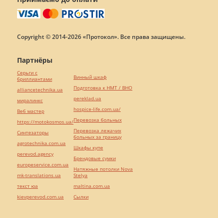
Copyright © 2014-2026 «Протокол». Все права защищены.
Партнёры
Серьги с
Винный шкаф
бриллиантами
Подготовка к НМТ / ВНО
alliancetechnika.ua
pereklad.ua
миралинкс
hospice-life.com.ua/
Веб мастер
Перевозка больных
https://motokosmos.ua/
Перевозка лежачих
Синтезаторы
больных за границу
agrotechnika.com.ua
Шкафы купе
perevod.agency
Брендовые сумки
europeservice.com.ua
Натяжные потолки Nova
mk-translations.ua
Stelya
текст юа
maltina.com.ua
kievperevod.com.ua
Cылки