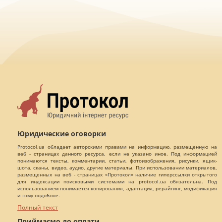
Юридические оговорки
Protocol.ua обладает авторскими правами на информацию, размещенную на
веб - страницах данного ресурса, если не указано иное. Под информацией
понимаются тексты, комментарии, статьи, фотоизображения, рисунки, ящик-
шота, сканы, видео, аудио, другие материалы. При использовании материалов,
размещенных на веб - страницах «Протокол» наличие гиперссылки открытого
для индексации поисковыми системами на protocol.ua обязательна. Под
использованием понимается копирования, адаптация, рерайтинг, модификация
и тому подобное.
Полный текст
Приймаємо до оплати