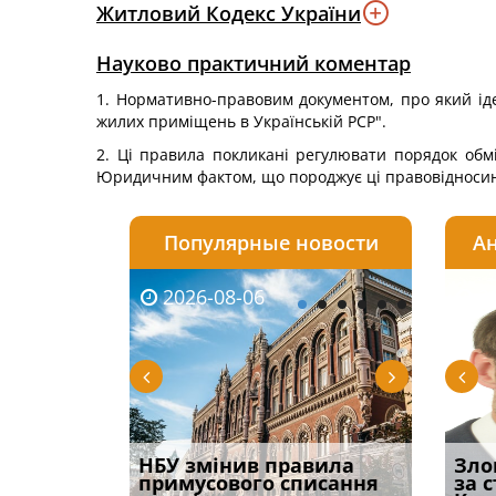
Житловий Кодекс України
Науково практичний коментар
1. Нормативно-правовим документом, про який іде
жилих приміщень в Українській РСР".
2. Ці правила покликані регулювати порядок обм
Юридичним фактом, що породжує ці правовідносини
Популярные новости
Ан
2026-08-06
2026-08-03
2026-
20
 імені та
НБУ змінив правила
Водії можуть отримати
Правом
Зло
ваного до
примусового списання
компенсацію за
ефект
за 