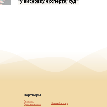
частини за ігн
опублі
возможно
у висновку експерта, суд
Верховний С
ПРАКТИКИ», АБО 
правила засто
вказане ма
Партнёры
Серьги с
Винный шкаф
бриллиантами