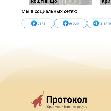
коштів: що
незаконні дії
захист
Кри
Мы в социальных сетях:
page
group
telegr