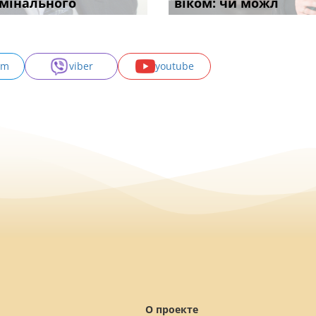
у речових
мінального
самом де
фраза «на
підставою: нов
віком: чи можл
може скас
am
viber
youtube
О проекте