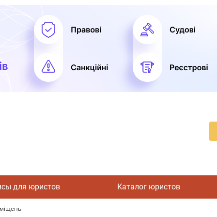
исы для юристов
Каталог юристов
иміщень