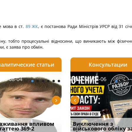
 мова в ст.
89
ЖК
, є постанова Ради Міністрів УРСР від 31 с
іну, тобто процесуальні відносини, що виникають між фізич
, є заява про обмін.
алитические статьи
Консультации
08-05
26-08-04
2026-07-27
2026-08-05
2026-08-04
2026-08-06
2026-07-30
ірним і
вживання впливом
Бронирование отменят с
Чоловік помер, але
Переоформлення
Виключення з
Восьмий ААС фак
ивним способом
статтею 369-2
1 сентября? Что на
позика залишилася: як
відстрочки за іншою
військового обліку з
підтвердив, що 