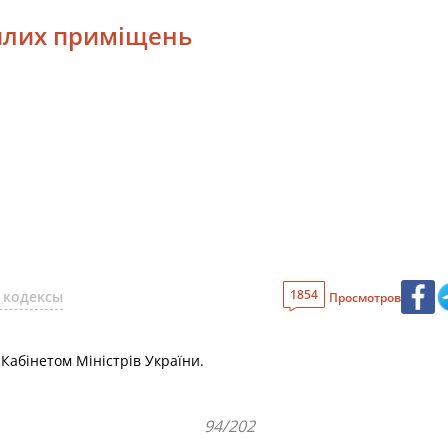
жилих приміщень
1854
 кодексы
Просмотров
абінетом Міністрів України.
94/202