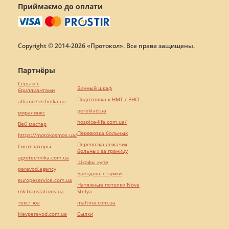
Приймаємо до оплати
Copyright © 2014-2026 «Протокол». Все права защищены.
Партнёры
Серьги с
Винный шкаф
бриллиантами
Подготовка к НМТ / ВНО
alliancetechnika.ua
pereklad.ua
миралинкс
hospice-life.com.ua/
Веб мастер
Перевозка больных
https://motokosmos.ua/
Перевозка лежачих
Синтезаторы
больных за границу
agrotechnika.com.ua
Шкафы купе
perevod.agency
Брендовые сумки
europeservice.com.ua
Натяжные потолки Nova
mk-translations.ua
Stelya
текст юа
maltina.com.ua
kievperevod.com.ua
Cылки