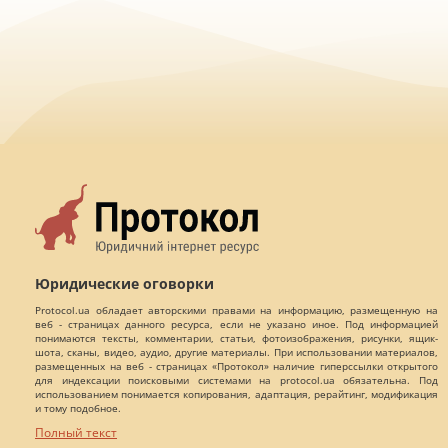
Юридические оговорки
Protocol.ua обладает авторскими правами на информацию, размещенную на
веб - страницах данного ресурса, если не указано иное. Под информацией
понимаются тексты, комментарии, статьи, фотоизображения, рисунки, ящик-
шота, сканы, видео, аудио, другие материалы. При использовании материалов,
размещенных на веб - страницах «Протокол» наличие гиперссылки открытого
для индексации поисковыми системами на protocol.ua обязательна. Под
использованием понимается копирования, адаптация, рерайтинг, модификация
и тому подобное.
Полный текст