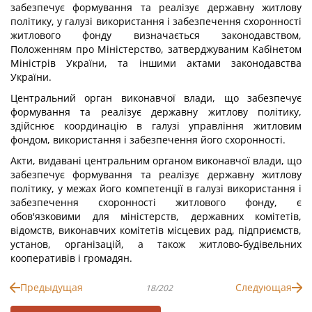
забезпечує формування та реалізує державну житлову
політику, у галузі використання і забезпечення схоронності
житлового фонду визначається законодавством,
Положенням про Міністерство, затверджуваним Кабінетом
Міністрів України, та іншими актами законодавства
України.
Центральний орган виконавчої влади, що забезпечує
формування та реалізує державну житлову політику,
здійснює координацію в галузі управління житловим
фондом, використання і забезпечення його схоронності.
Акти, видавані центральним органом виконавчої влади, що
забезпечує формування та реалізує державну житлову
політику, у межах його компетенції в галузі використання і
забезпечення схоронності житлового фонду, є
обов'язковими для міністерств, державних комітетів,
відомств, виконавчих комітетів місцевих рад, підприємств,
установ, організацій, а також житлово-будівельних
кооперативів і громадян.
Предыдущая
Следующая
18/202