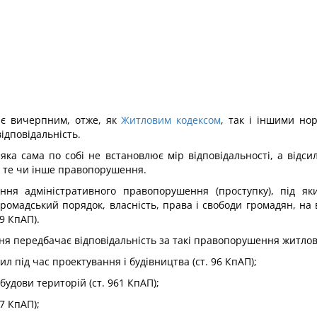
 є вичерпним, отже, як
Житловим кодексом
, так і іншими но
ідповідальність.
ка сама по собі не встановлює мір відповідальності, а відси
за те чи інше правопорушення.
оєння адміністративного правопорушення (проступку), під я
 громадський порядок, власність, права і свободи громадян, на
9 КпАП).
я передбачає відповідальність за такі правопорушення житлово
л під час проектування і будівництва (ст. 96 КпАП);
будови територій (ст. 961 КпАП);
7 КпАП);