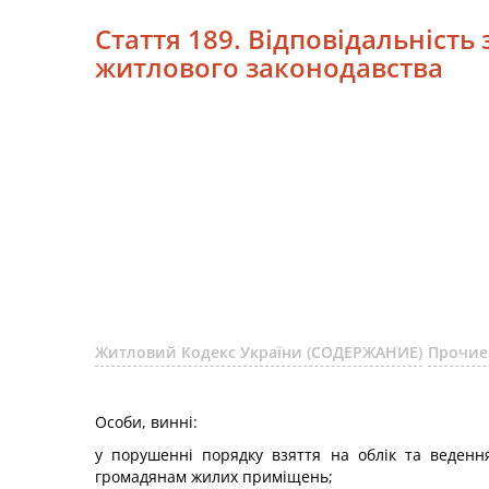
Стаття 189. Відповідальніст
житлового законодавства
Житловий Кодекс України (СОДЕРЖАНИЕ)
Прочие
Особи, винні:
у порушенні порядку взяття на облік та веденн
громадянам жилих приміщень;