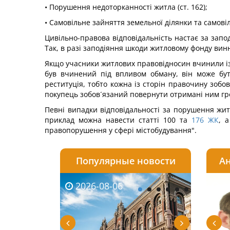
• Порушення недоторканності житла (ст. 162);
• Самовільне зайняття земельної ділянки та самовіл
Цивільно-правова відповідальність настає за запо
Так, в разі заподіяння шкоди житловому фонду винн
Якщо учасники житлових правовідносин вчинили і
був вчинений під впливом обману, він може бут
реституція, тобто кожна із сторін правочину зоб
покупець зобов´язаний повернути отримані ним грош
Певні випадки відповідальності за порушення жит
приклад можна навести статті 100 та
176
ЖК
, 
правопорушення у сфері містобудування".
Популярные новости
Ан
2026-08-06
2026-08-03
2026-
20