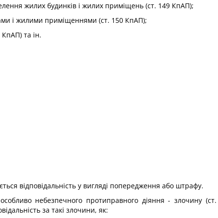
селення жилих будинків і жилих приміщень (ст. 149 КпАП);
ми і жилими приміщеннями (ст. 150 КпАП);
КпАП) та ін.
ється відповідальність у вигляді попередження або штрафу.
 особливо небезпечного протиправного діяння - злочину (ст.
ідальність за такі злочини, як: