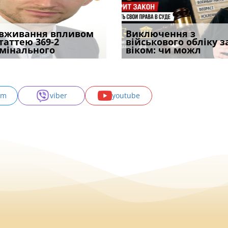
уд встановив для
вживання впливом
Особливості захисту у
Документи, на яких не
Переоформлення
Виключення з
Восьмий ААС фак
одування шкоди
статтею 369-2
кримінальному
проставляється
відстрочки за іншою
військового обліку з
підтвердив, що 
с
мінального
провадженні: я
апостиль: пер
підставою: нов
віком: чи можл
може скас
am
viber
youtube