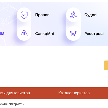
исы для юристов
Каталог юристов
лежне використ...