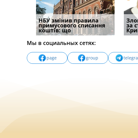
і
НБУ змінив правила
Водії можуть отримати
Якщо с
Зло
способом
примусового списання
компенсацію за
відшк
за 
вих
коштів: що
незаконні дії
наявні
Кри
Мы в социальных сетях:
page
group
telegr