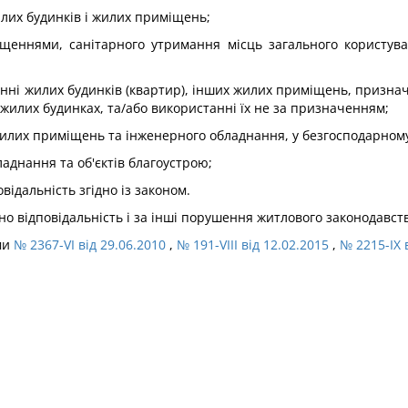
лих будинків і жилих приміщень;
ннями, санітарного утримання місць загального користування,
нні жилих будинків (квартир), інших жилих приміщень, признач
илих будинках, та/або використанні їх не за призначенням;
жилих приміщень та інженерного обладнання, у безгосподарному
ладнання та об'єктів благоустрою;
відальність згідно із законом.
но відповідальність і за інші порушення житлового законодавст
ами
№ 2367-VI від 29.06.2010
,
№ 191-VIII від 12.02.2015
,
№ 2215-IX 