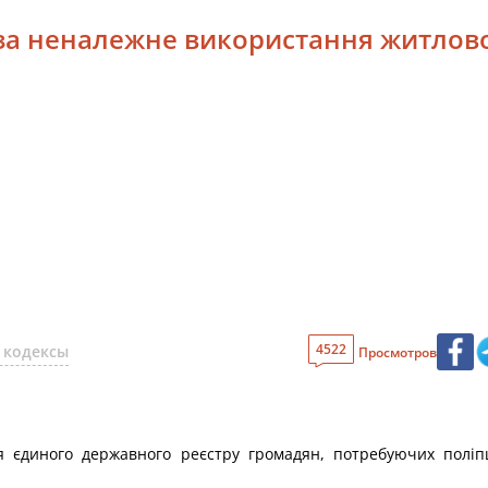
ь за неналежне використання житлов
4522
 кодексы
Просмотров
я єдиного державного реєстру громадян, потребуючих поліп