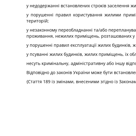
у недодержанні встановлених строків заселення жи
у порушенні правил користування жилими приміще
територій;
у незаконному переобладнанні та/або перепланува
проживання, нежилих приміщень, розташованих у ж
у порушенні правил експлуатації жилих будинків, 
у псуванні жилих будинків, жилих приміщень, їх об
несуть кримінальну, адміністративну або іншу відпо
Відповідно до законів України може бути встановле
{Стаття 189 із змінами, внесеними згідно із Закон