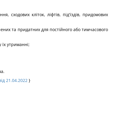
 сходових кліток, ліфтів, під'їздів, придомових
ених та придатних для постійного або тимчасового
 їх утриманні;
ва.
від 21.04.2022
}