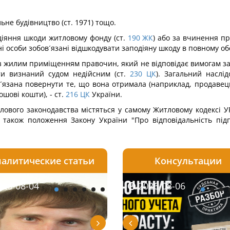
ьне будівництво (ст. 1971) тощо.
діяння шкоди житловому фонду (ст.
190
ЖК
) або за вчинення п
і особи зобов´язані відшкодувати заподіяну шкоду в повному обс
з жилим приміщенням правочин, який не відповідає вимогам за
и визнаний судом недійсним (ст.
230
ЦК
). Загальний наслі
ов´язана повернути те, що вона отримала (наприклад, продаве
ові кошти), - ст.
216
ЦК
України.
лового законодавства містяться у самому Житловому кодексі У
а також положення Закону України "Про відповідальність підп
алитические статьи
Консультации
08-06
26-08-04
2026-08-05
2026-08-06
2026-08-04
2026-08-06
2026-07-30