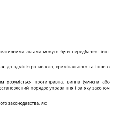
рмативними актами можуть бути передбачені інші
лає до адміністративного, кримінального та іншого
ким розуміється протиправна, винна (умисна або
 встановлений порядок управління і за яку законом
го законодавства, як: