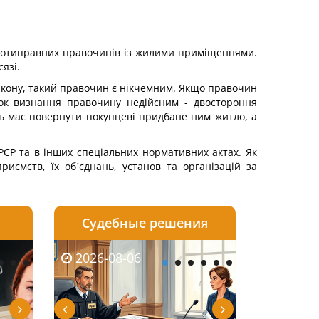
ротиправних правочинів із жилими приміщеннями.
язі.
кону, такий правочин є нікчемним. Якщо правочин
док визнання правочину недійсним - двостороння
ць має повернути покупцеві придбане ним житло, а
РСР та в інших спеціальних нормативних актах. Як
риємств, їх об´єднань, установ та організацій за
Судебные решения
2026-08-05
2026-08-03
2026-08-06
2026-08-06
2026-08-05
2026-08-03
2026-08-06
2026-08-0