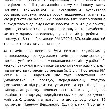
є оціночною і її притаманність тому чи іншому житлу
повинна вирішуватись з урахуванням конкретних
обставин, зокрема, посади особи, віддаленості житла від
місця роботи (за загальним правилом таке житло повинно
знаходитись у одному населеному пункті з місцем роботи,
проте допускаються випадки розташування службового
житла у одному населеному пункті, а місця роботи - в
іншому, п. 3 ст. 1 Постанови РМ УРСР N 37), особливостей
транспортного сполучення тощо;
4) приміщення повинно бути визнано службовим у
встановленому порядку. Жиле приміщення включається до
числа службових рішенням виконавчого комітету районної,
міської, районної в місті ради за клопотанням адміністрації
підприємства установи організації (п. 3 ст. 1 Постанови РМ
УРСР N 37). Видається, що таке клопотання має
ухвалюватись в порядку, передбаченому статутом
(положенням) підприємства, установи та організації, а у
випадку, якщо статут (положення) не містить відповідних
вказівок, то в порядку, передбаченому для розпорядження
майном. Слід звернути увагу на те, що відповідно до п. 19
постанови Пленуму Верховного Суду України "Про деякі