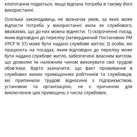
клопотання подається, якщо відпала потреба в такому його
використанні.
Оскільки законодавець не визначає умов, за яких може
відпасти потреба у використанні жила як службового,
вважаємо, що до них можна віднести: 1) скорочення посад,
яким відповідно до переліку (затверджений Постановою РМ
УРСР N 37) може бути надано службове житло; 2) особи, які
працюють на посадах, яким відповідно до переліку може
бути надано службове житло, забезпечені власним житлом,
що дозволяє їм належним чином виконувати свої трудові
обов´язки. Варто зазначити, що факт проживання в
службових жилих приміщеннях робітників та службовців,
які припинили трудові відносини з підприємством,
установою та організацією, не є причиною для
виключення цих приміщень з числа службових.