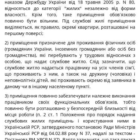
наказом Держбуду України від 18 травня 2005 р. N 80,
відносяться до категорії "жилих" незалежно від форми
власності. Крім того, таке приміщення обов´язково
повинно бути вільним. Під службові жилі приміщення
виділяються, як правило, окремі квартири, розташовані на
першому поверсі;
2) приміщення призначене для проживання фізичних осіб
(громадянин України, іноземних громадянин або осіб без
громадянства), які перебувають у трудових відносинах з
особою, що надає службове житло. Слід зазначити, що
службове житло надається працівнику на усіх членів сім´ї,
що проживають з ним, а також на дружину (чоловіка) і
неповнолітніх дітей, які проживають окремо від заявника в
даному чи в іншому населеному пункті.
3) приміщення повинно забезпечувати належне виконання
працівником своїх функціональних обов´язків, тобто
повинно бути розташовано у безпосередній близькості від
місця роботи (п. 2 ст. 1 Положення про порядок надання
службових жилих приміщень і користування ними в
Українській РСР, затвердженого постановою Ради Міністрів
Української РСР від 04.02.88 року N 37, надалі за текстом -
Постанова РМ УРСР N 37). Варто зазначити, що така ознака