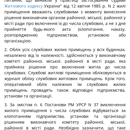
питання, що виникли у практиці застосування судами
Житлового кодексу
України" від 12 квітня 1985 р. N 2 жилі
приміщення вважають службовими з моменту винесення
рішення виконавчим органом районної, міської, районної у
місті ради про включення їх до числа службових, а не з дня
прийняття будь-якого акта (клопотання, наказу,
розпорядження) підприємством, установою або
організацією.
2. Облік усіх службових жилих приміщень у всіх будинках,
незалежно від їх належності, здійснюється у виконавчому
комітеті районної, міської, районної в місті ради, яка
прийняла рішення про включення житла до числа
службових. Службові житлові приміщення обліковуються в
журналі обліку службових житлових приміщень. Крім того,
оперативний облік належних їм службових жилих
приміщень провадять також відповідні підприємства,
установи та організації.
3. За змістом п. 6 Постанови РМ УРСР N 37 виключення
жилого приміщення з числа службових відбувається за
клопотанням підприємства, установи та організації
рішенням виконавчого комітету районної, міської,
районної в місті ради. Необхідно зазначити, що таке