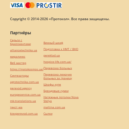
Copyright © 2014-2026 «Протокол». Все права защищены.
Партнёры
Серьги с
Винный шкаф
бриллиантами
Подготовка к НМТ / ВНО
alliancetechnika.ua
pereklad.ua
миралинкс
hospice-life.com.ua/
Веб мастер
Перевозка больных
https://motokosmos.ua/
Перевозка лежачих
Синтезаторы
больных за границу
agrotechnika.com.ua
Шкафы купе
perevod.agency
Брендовые сумки
europeservice.com.ua
Натяжные потолки Nova
mk-translations.ua
Stelya
текст юа
maltina.com.ua
kievperevod.com.ua
Cылки