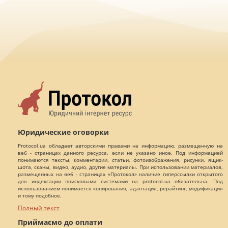
Юридические оговорки
Protocol.ua обладает авторскими правами на информацию, размещенную на
веб - страницах данного ресурса, если не указано иное. Под информацией
понимаются тексты, комментарии, статьи, фотоизображения, рисунки, ящик-
шота, сканы, видео, аудио, другие материалы. При использовании материалов,
размещенных на веб - страницах «Протокол» наличие гиперссылки открытого
для индексации поисковыми системами на protocol.ua обязательна. Под
использованием понимается копирования, адаптация, рерайтинг, модификация
и тому подобное.
Полный текст
Приймаємо до оплати