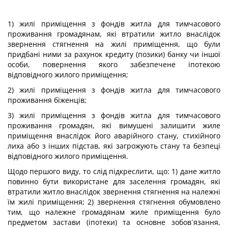
1) жилі приміщення з фондів житла для тимчасового
проживання громадянам, які втратили житло внаслідок
звернення стягнення на жилі приміщення, що були
придбані ними за рахунок кредиту (позики) банку чи іншої
особи, повернення якого забезпечене іпотекою
відповідного жилого приміщення;
2) жилі приміщення з фондів житла для тимчасового
проживання біженців;
3) жилі приміщення з фондів житла для тимчасового
проживання громадян, які вимушені залишити жиле
приміщення внаслідок його аварійного стану, стихійного
лиха або з інших підстав, які загрожують стану та безпеці
відповідного жилого приміщення.
Щодо першого виду, то слід підкреслити, що: 1) дане житло
повинно бути використане для заселення громадян, які
втратили житло внаслідок звернення стягнення на належні
їм жилі приміщення; 2) звернення стягнення обумовлено
тим, що належне громадянам жиле приміщення було
предметом застави (іпотеки) та основне зобов´язання,