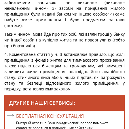
забезпечене заставою, не виконане (виконане
неналежним чином); 3) засоби на придбання жилого
приміщення були надані банком чи іншою особою; 4) саме
набуте жиле приміщення і було предметом застави
(іпотеки).
Таким чином, мова йде про тих осіб, які взяли гроші у банку
чи іншої особи на купівлю житла та не повернули їх (тобто
про боржників).
4. Коментована стаття у ч. 3 встановлює правило, що жилі
приміщення з фондів житла для тимчасового проживання
також надаються біженцям та громадянам, які вимушені
залишити жиле приміщення внаслідок його аварійного
стану, стихійного лиха або з інших підстав, які загрожують
стану та безпеці відповідного жилого приміщення, у
порядку, встановленому законом.
ДРУГИЕ НАШИ СЕРВИСЫ:
БЕСПЛАТНАЯ КОНСУЛЬТАЦИЯ
Быстрый ответ на Ваш юридический вопрос поможет
сориентироваться в дальнейших действиях