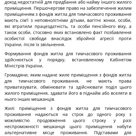
доход недостатній для придбання або найму іншого жилого
приміщення. Першочергове право на забезпечення жилим
приміщенням з фондів житла для тимчасового проживання
мають сім'ї з неповнолітніми дітьми, вагітні жінки, особи,
які втратили працездатність, та особи пенсійного віку, а
також особи, стосовно яких встановлено факт позбавлення
особистої свободи внаслідок збройної агресії проти
України, після їх звільнення.
Формування фондів житла для тимчасового проживання
здійснюється у порядку, встановленому Кабінетом
Міністрів України.
Громадяни, яким надане жиле приміщення з фондів житла
для тимчасового проживання, не мають права
приватизувати, обмінювати та здійснювати поділ цього
жилого приміщення, здавати його в піднайм або вселяти в
нього інших мешканців.
Жилі приміщення з фондів житла для тимчасового
проживання надаються на строк до одного року з
можливістю продовження цього строку у разі
неспроможності мешканця цього приміщення набути
альтернативне місце проживання. Підставами для