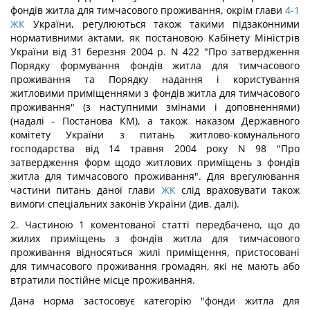
фондів житла для тимчасового проживання, окрім глави
4-1
ЖК
України, регулюються також такими підзаконними
нормативними актами, як постановою Кабінету Міністрів
України від 31 березня 2004 р. N 422 "Про затвердження
Порядку формування фондів житла для тимчасового
проживання та Порядку надання і користування
житловими приміщеннями з фондів житла для тимчасового
проживання" (з наступними змінами і доповненнями)
(надалі - Постанова КМ), а також наказом Державного
комітету України з питань житлово-комунального
господарства від 14 травня 2004 року N 98 "Про
затвердження форм щодо житлових приміщень з фондів
житла для тимчасового проживання". Для врегулювання
частини питань даної глави
ЖК
слід враховувати також
вимоги спеціальних законів України (див. далі).
2. Частиною 1 коментованої статті передбачено, що до
жилих приміщень з фондів житла для тимчасового
проживання відносяться жилі приміщення, пристосовані
для тимчасового проживання громадян, які не мають або
втратили постійне місце проживання.
Дана норма застосовує категорію "фонди житла для