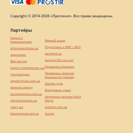
Copyright © 2014-2026 «Протокол». Все права защищены.
Партнёры
Серьги с
Винный шкаф
бриллиантами
Подготовка к НМТ / ВНО
alliancetechnika.ua
pereklad.ua
миралинкс
hospice-life.com.ua/
Веб мастер
Перевозка больных
https://motokosmos.ua/
Перевозка лежачих
Синтезаторы
больных за границу
agrotechnika.com.ua
Шкафы купе
perevod.agency
Брендовые сумки
europeservice.com.ua
Натяжные потолки Nova
mk-translations.ua
Stelya
текст юа
maltina.com.ua
kievperevod.com.ua
Cылки