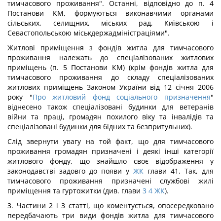
тимчасового проживання". Останні, відповідно до п. 4
Постанови КМ, формуються виконавчими органами
сільських, селищних, міських рад, Київською і
Севастопольською міськдержадміністраціями".
Житлові приміщення з фондів житла для тимчасового
проживання належать до спеціалізованих житлових
приміщень (п. 5 Постанови КМ) (крім фондів житла для
тимчасового проживання до складу спеціалізованих
житлових приміщень Законом України від 12 січня 2006
року "
Про житловий фонд соціального призначення
"
віднесено також спеціалізовані будинки для ветеранів
війни та праці, громадян похилого віку та інвалідів та
спеціалізовані будинки для бідних та безпритульних).
Слід звернути увагу на той факт, що для тимчасового
проживання громадян призначені і деякі інші категорії
житлового фонду, що знайшло своє відображення у
законодавстві задовго до появи у
ЖК
глави 41. Так, для
тимчасового проживання призначені службові жилі
приміщення та гуртожитки (див. глави
3
4
ЖК
).
3. Частини 2 і 3 статті, що коментується, опосередковано
передбачають три види фондів житла для тимчасового