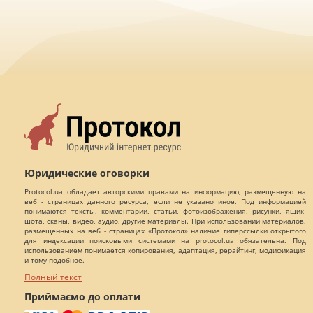
Юридические оговорки
Protocol.ua обладает авторскими правами на информацию, размещенную на
веб - страницах данного ресурса, если не указано иное. Под информацией
понимаются тексты, комментарии, статьи, фотоизображения, рисунки, ящик-
шота, сканы, видео, аудио, другие материалы. При использовании материалов,
размещенных на веб - страницах «Протокол» наличие гиперссылки открытого
для индексации поисковыми системами на protocol.ua обязательна. Под
использованием понимается копирования, адаптация, рерайтинг, модификация
и тому подобное.
Полный текст
Приймаємо до оплати