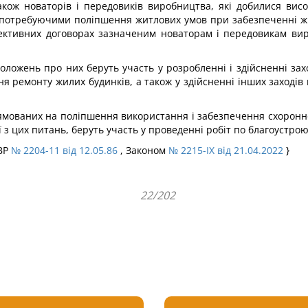
ж новаторів і передовиків виробництва, які добилися висок
їх потребуючими поліпшення житлових умов при забезпеченні жи
колективних договорах зазначеним новаторам і передовикам в
оложень про них беруть участь у розробленні і здійсненні за
ння ремонту жилих будинків, а також у здійсненні інших заход
прямованих на поліпшення використання і забезпечення схоронн
ї з цих питань, беруть участь у проведенні робіт по благоустр
ПВР
№ 2204-11 від 12.05.86
, Законом
№ 2215-IX від 21.04.2022
}
22/202