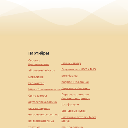
Партнёры
Серьги с
Винный шкаф
бриллиантами
Подготовка к НМТ / ВНО
alliancetechnika.ua
pereklad.ua
миралинкс
hospice-life.com.ua/
Веб мастер
Перевозка больных
https://motokosmos.ua/
Перевозка лежачих
Синтезаторы
больных за границу
agrotechnika.com.ua
Шкафы купе
perevod.agency
Брендовые сумки
europeservice.com.ua
Натяжные потолки Nova
mk-translations.ua
Stelya
текст юа
maltina.com.ua