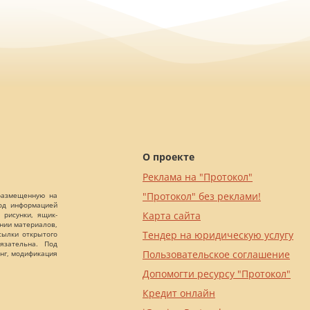
О проекте
Реклама на "Протокол"
"Протокол" без реклами!
 размещенную на
Под информацией
Карта сайта
 рисунки, ящик-
ании материалов,
Тендер на юридическую услугу
сылки открытого
язательна. Под
Пользовательское соглашение
нг, модификация
Допомогти ресурсу "Протокол"
Кредит онлайн