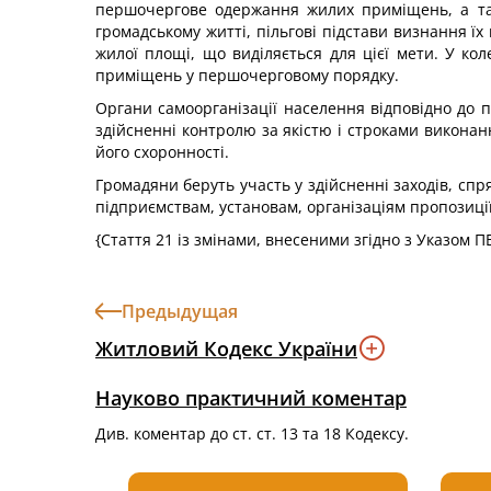
першочергове одержання жилих приміщень, а тако
громадському житті, пільгові підстави визнання 
жилої площі, що виділяється для цієї мети. У 
приміщень у першочерговому порядку.
Органи самоорганізації населення відповідно до п
здійсненні контролю за якістю і строками викона
його схоронності.
Громадяни беруть участь у здійсненні заходів, с
підприємствам, установам, організаціям пропозиці
{Стаття 21 із змінами, внесеними згідно з Указом 
Предыдущая
Житловий Кодекс України
Науково практичний коментар
Див. коментар до ст. ст. 13 та 18 Кодексу.