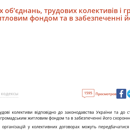
х об’єднань, трудових колективів і 
тловим фондом та в забезпеченні й
1595
 кодексы
Просмотров
рудові колективи відповідно до законодавства України та до с
 громадським житловим фондом та в забезпеченні його схоронно
 організацій у колективних договорах можуть передбачатися 