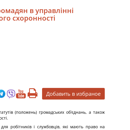
громадян в управлінні
ого схоронності
Добавить в избраное
татутів (положень) громадських об’єднань, а також
сті.
для робітників і службовців, які мають право на