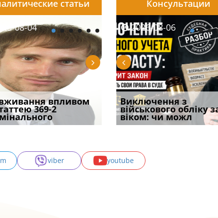
алитические статьи
Консультации
08-06
26-08-04
2026-08-05
2026-08-06
2026-08-04
2026-08-06
2026-07-30
уд встановив для
вживання впливом
Особливості захисту у
Документи, на яких не
Переоформлення
Виключення з
Восьмий ААС фак
одування шкоди
статтею 369-2
кримінальному
проставляється
відстрочки за іншою
військового обліку з
підтвердив, що 
с
мінального
провадженні: я
апостиль: пер
підставою: нов
віком: чи можл
може скас
am
viber
youtube