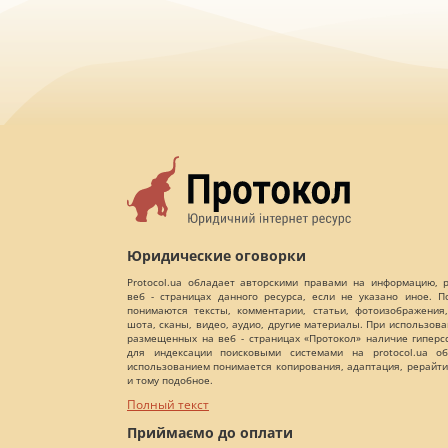
Юридические оговорки
Protocol.ua обладает авторскими правами на информацию,
веб - страницах данного ресурса, если не указано иное. 
понимаются тексты, комментарии, статьи, фотоизображения,
шота, сканы, видео, аудио, другие материалы. При использов
размещенных на веб - страницах «Протокол» наличие гиперс
для индексации поисковыми системами на protocol.ua об
использованием понимается копирования, адаптация, рерайти
и тому подобное.
Полный текст
Приймаємо до оплати