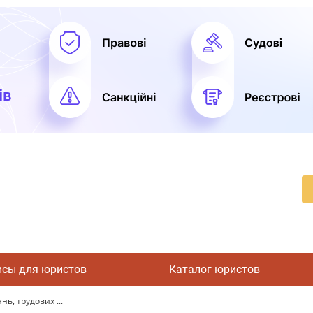
исы для юристов
Каталог юристов
нь, трудових ...