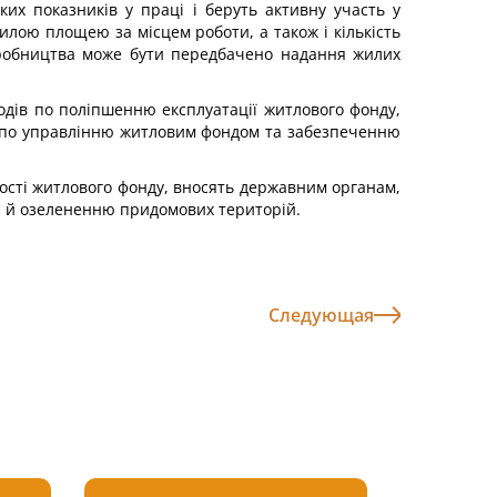
их показників у праці і беруть активну участь у
лою площею за місцем роботи, а також і кількість
иробництва може бути передбачено надання жилих
ходів по поліпшенню експлуатації житлового фонду,
ів по управлінню житловим фондом та забезпеченню
ості житлового фонду, вносять державним органам,
ою й озелененню придомових територій.
Следующая