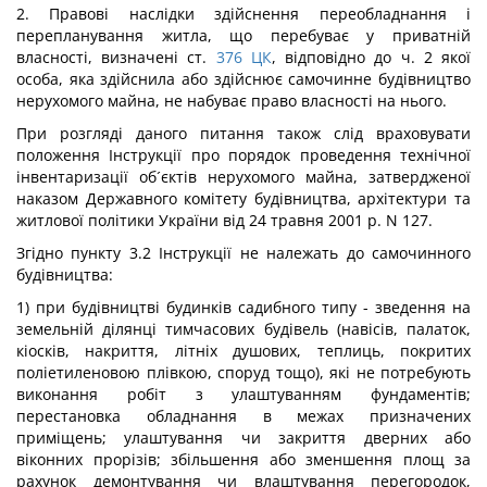
2. Правові наслідки здійснення переобладнання і
перепланування житла, що перебуває у приватній
власності, визначені ст.
376
ЦК
, відповідно до ч. 2 якої
особа, яка здійснила або здійснює самочинне будівництво
нерухомого майна, не набуває право власності на нього.
При розгляді даного питання також слід враховувати
положення Інструкції про порядок проведення технічної
інвентаризації об´єктів нерухомого майна, затвердженої
наказом Державного комітету будівництва, архітектури та
житлової політики України від 24 травня 2001 р. N 127.
Згідно пункту 3.2 Інструкції не належать до самочинного
будівництва:
1) при будівництві будинків садибного типу - зведення на
земельній ділянці тимчасових будівель (навісів, палаток,
кіосків, накриття, літніх душових, теплиць, покритих
поліетиленовою плівкою, споруд тощо), які не потребують
виконання робіт з улаштуванням фундаментів;
перестановка обладнання в межах призначених
приміщень; улаштування чи закриття дверних або
віконних прорізів; збільшення або зменшення площ за
рахунок демонтування чи влаштування перегородок,