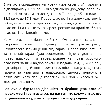
З метою покращення житлових умов своєї сім'ї одним з
відповідачів у 1999 році було здійснено добудову (веранди)
до своєї квартири, внаслідок чого її площа збільшилась з
31,8 кв.м. до 57,6 кв.м. Право власності на дану квартиру із
добудовою було оформлено згідно свідоцтва про право
власності на квартиру та зареєстроване на праві особистої
власності за відповідачами.
Крім того, відповідач здійснив будівництво гаража в
дворовій території будинку шляхом реконструкції
нежитлового приміщення під гараж. Право власності на
зазначений гараж було оформлено згідно свідоцтва про
право власності та зареєстроване на праві особистої
власності за цим відповідачем. В подальшому, у 2007 році
відповідач здійснив реконструкцію вищенаведеного
гаража та квартири з надбудовою другого поверху, в
результаті чого площа квартири №1 збільшилась з 57,6
кв.м. до 191,5 кв.м.
Зазначена бурхлива діяльність з будівництва власної
нерухомості ґрунтувалась на наступних документах, що
і оцінювались судами в процесі розгляду справи: