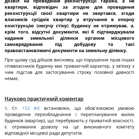
дозвіл на проведення реконструкції гаража, а не
квартири, відповідач за згодою для проведення
реконструкції своєї квартири не звертався, згоди
власників сусідніх квартир у втручання в опорну
конструкцію (несучу стіну) будинку не отримував, а,
крім того, відсутні документи, які б підтверджували
надання земельної ділянки органом місцевого
самоврядування під добудову та такі
правовстановлюючі документи на земельну ділянку.
При цьому суд дійшов висновку, що порушення прав інших
співвласників будинку має триваючий характер, у зв'язку з
чим підстав для застосування строку позовної давності
немає.
Науково практичний коментар
1. Ст.
152
ЖК
встановлює, що обов´язковою умовою
проведення переобладнання і перепланування жилих
будинків (квартир), що перебувають у приватній власності,
є отримання дозволу на це виконавчого комітету
відповідної місцевої ради депутатів.