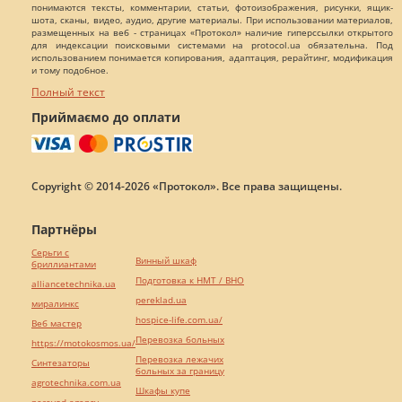
понимаются тексты, комментарии, статьи, фотоизображения, рисунки, ящик-
шота, сканы, видео, аудио, другие материалы. При использовании материалов,
размещенных на веб - страницах «Протокол» наличие гиперссылки открытого
для индексации поисковыми системами на protocol.ua обязательна. Под
использованием понимается копирования, адаптация, рерайтинг, модификация
и тому подобное.
Полный текст
Приймаємо до оплати
Copyright © 2014-2026 «Протокол». Все права защищены.
Партнёры
Серьги с
Винный шкаф
бриллиантами
Подготовка к НМТ / ВНО
alliancetechnika.ua
pereklad.ua
миралинкс
hospice-life.com.ua/
Веб мастер
Перевозка больных
https://motokosmos.ua/
Перевозка лежачих
Синтезаторы
больных за границу
agrotechnika.com.ua
Шкафы купе