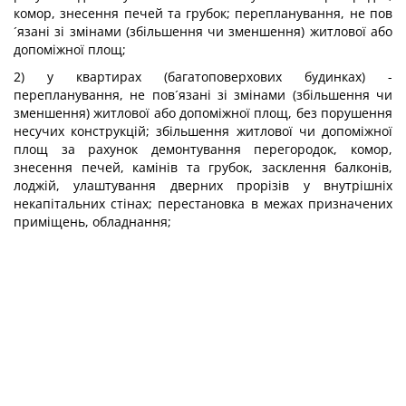
комор, знесення печей та грубок; перепланування, не пов
´язані зі змінами (збільшення чи зменшення) житлової або
допоміжної площ;
2) у квартирах (багатоповерхових будинках) -
перепланування, не пов´язані зі змінами (збільшення чи
зменшення) житлової або допоміжної площ, без порушення
несучих конструкцій; збільшення житлової чи допоміжної
площ за рахунок демонтування перегородок, комор,
знесення печей, камінів та грубок, засклення балконів,
лоджій, улаштування дверних прорізів у внутрішніх
некапітальних стінах; перестановка в межах призначених
приміщень, обладнання;