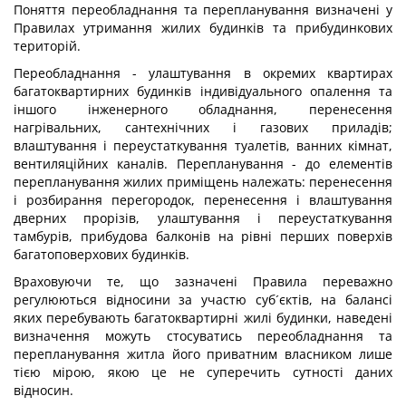
Поняття переобладнання та перепланування визначені у
Правилах утримання жилих будинків та прибудинкових
територій.
Переобладнання - улаштування в окремих квартирах
багатоквартирних будинків індивідуального опалення та
іншого інженерного обладнання, перенесення
нагрівальних, сантехнічних і газових приладів;
влаштування і переустаткування туалетів, ванних кімнат,
вентиляційних каналів. Перепланування - до елементів
перепланування жилих приміщень належать: перенесення
і розбирання перегородок, перенесення і влаштування
дверних прорізів, улаштування і переустаткування
тамбурів, прибудова балконів на рівні перших поверхів
багатоповерхових будинків.
Враховуючи те, що зазначені Правила переважно
регулюються відносини за участю суб´єктів, на балансі
яких перебувають багатоквартирні жилі будинки, наведені
визначення можуть стосуватись переобладнання та
перепланування житла його приватним власником лише
тією мірою, якою це не суперечить сутності даних
відносин.