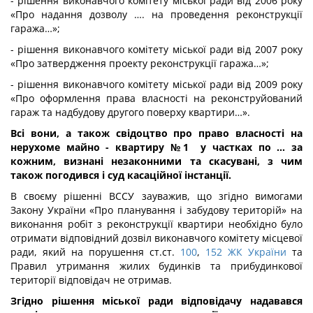
- рішення виконавчого комітету міської ради від 2006 року
«Про надання дозволу …. на проведення реконструкції
гаража…»;
- рішення виконавчого комітету міської ради від 2007 року
«Про затвердження проекту реконструкції гаража…»;
- рішення виконавчого комітету міської ради від 2009 року
«Про оформлення права власності на реконструйований
гараж та надбудову другого поверху квартири…».
Всі вони, а також свідоцтво про право власності на
нерухоме майно - квартиру №1 у частках по … за
кожним, визнані незаконними та скасувані, з чим
також погодився і суд касаційної інстанції.
В своєму рішенні ВССУ зауважив, що згідно вимогами
Закону України «Про планування і забудову територій» на
виконання робіт з реконструкції квартири необхідно було
отримати відповідний дозвіл виконавчого комітету місцевої
ради, який на порушення ст.ст.
100
,
152 ЖК України
та
Правил утримання жилих будинків та прибудинкової
території відповідач не отримав.
Згідно рішення міської ради відповідачу надавався