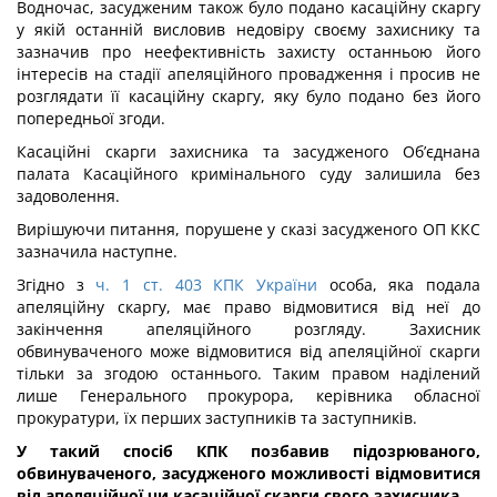
Водночас, засудженим також було подано касаційну скаргу
у якій останній висловив недовіру своєму захиснику та
зазначив про неефективність захисту останньою його
інтересів на стадії апеляційного провадження і просив не
розглядати її касаційну скаргу, яку було подано без його
попередньої згоди.
Касаційні скарги захисника та засудженого Об’єднана
палата Касаційного кримінального суду залишила без
задоволення.
Вирішуючи питання, порушене у сказі засудженого ОП ККС
зазначила наступне.
Згідно з
ч. 1 ст. 403 КПК України
особа, яка подала
апеляційну скаргу, має право відмовитися від неї до
закінчення апеляційного розгляду. Захисник
обвинуваченого може відмовитися від апеляційної скарги
тільки за згодою останнього. Таким правом наділений
лише Генерального прокурора, керівника обласної
прокуратури, їх перших заступників та заступників.
У такий спосіб КПК позбавив підозрюваного,
обвинуваченого, засудженого можливості відмовитися
від апеляційної чи касаційної скарги свого захисника.