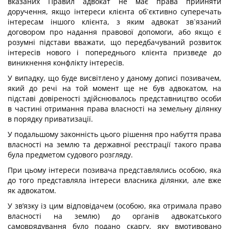
вказаних Правил адвокат не має права прийняти
доручення, якщо інтереси клієнта об`єктивно суперечать
інтересам іншого клієнта, з яким адвокат зв`язаний
договором про надання правової допомоги, або якщо є
розумні підстави вважати, що передбачуваний розвиток
інтересів нового і попереднього клієнта призведе до
виникнення конфлікту інтересів.
У випадку, що буде висвітлено у даному дописі позивачем,
який до речі на той момент ще не був адвокатом, на
підставі довіреності здійснювалось представництво особи
в частині отримання права власності на земельну ділянку
в порядку приватизації.
У подальшому законність цього рішення про набуття права
власності на землю та державної реєстрації такого права
була предметом судового розгляду.
При цьому інтереси позивача представлялись особою, яка
до того представляла інтереси власника ділянки, але вже
як адвокатом.
У зв’язку із цим відповідачем (особою, яка отримала право
власності на землю) до органів адвокатського
самоврядування було подано скаргу, яку вмотивовано