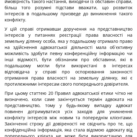
ймовірність такого настання, виходячи із обставин справи,
більш того розумні підстави вважати, що розвиток
інтересів в подальшому призведе до виникнення такого
конфлікту.
У цій справі отримавши доручення на представництво
інтересів у питаннях реєстрації права власності на
земельну ділянку особа, яка у подальшому отримало право
на здійснення адвокатської діяльності мала об`єктивну
можливість здобути певну конференційну інформацію чи
інші відомості, бути обізнаним про обставини, які в
подальшому могли бути використані в інтересах
відповідача у справі про оспорювання законності
отримання права власності на земельну ділянку, які є
протилежними інтересам свого попереднього довірителя.
При цьому статтею 20 Правил адвокатської етики чітко не
визначено, коли саме закінчується термін адвоката на
представництво, тому у будь-якому випадку адвокат
повинен дотримуватися усіх заходів для уникнення
конфлікту інтересів між новим та попереднім клієнтами.
Закінченні строку дії довіреності не свідчить про те, що
конфіденційна інформація, яка стала відомою адвокату від
попереднього клієнта не може бути використаною для