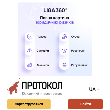
UA
Зареєструватися
Ввійти