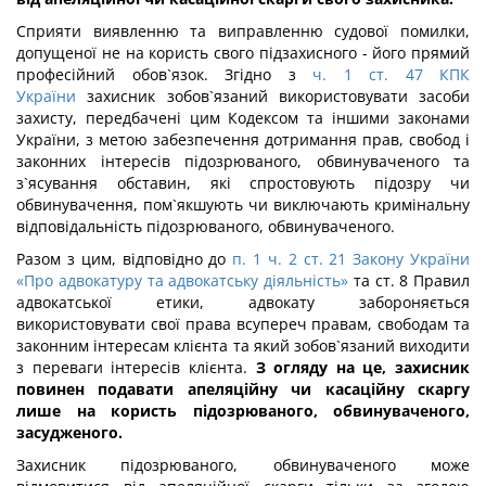
Сприяти виявленню та виправленню судової помилки,
допущеної не на користь свого підзахисного - його прямий
професійний обов`язок. Згідно з
ч. 1 ст. 47 КПК
України
захисник зобов`язаний використовувати засоби
захисту, передбачені цим Кодексом та іншими законами
України, з метою забезпечення дотримання прав, свобод і
законних інтересів підозрюваного, обвинуваченого та
з`ясування обставин, які спростовують підозру чи
обвинувачення, пом`якшують чи виключають кримінальну
відповідальність підозрюваного, обвинуваченого.
Разом з цим, відповідно до
п. 1 ч. 2 ст. 21 Закону України
«Про адвокатуру та адвокатську діяльність»
та ст. 8 Правил
адвокатської етики, адвокату забороняється
використовувати свої права всупереч правам, свободам та
законним інтересам клієнта та який зобов`язаний виходити
з переваги інтересів клієнта.
З огляду на це, захисник
повинен подавати апеляційну чи касаційну скаргу
лише на користь підозрюваного, обвинуваченого,
засудженого.
Захисник підозрюваного, обвинуваченого може