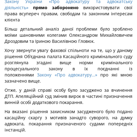
Закону України «Про адвокатуру та адвокатську
діяльність»
прямо заборонено
використовувати свої
права всупереч правам, свободам та законним інтересам
клієнта
Більш детальний аналіз даної проблеми було зроблено
моїми шановними колегами Олександром Михайловичем
Дроздовим та Іриною Василівною Гловюк.
Хочу звернути увагу фахової спільноти на те, що у даному
рішення Об’єднана палата Касаційного кримінального суду
розглянула згадані вище норми кримінального
процесуального закону в їх поєднанні із
положеннями
Закону «Про адвокатуру…»
про які мною
зазначено вище.
Отже, у даній справі особу було засуджено за вчинення
ДТП. Апеляційний суд змінив вирок в частині призначення
винній особі додаткового покарання.
На вказані рішення захисником засудженого було подано
касаційну скаргу з мотивів занадто суворого, на думку
адвоката, покарання призначеного судами попередніх
інстанцій.