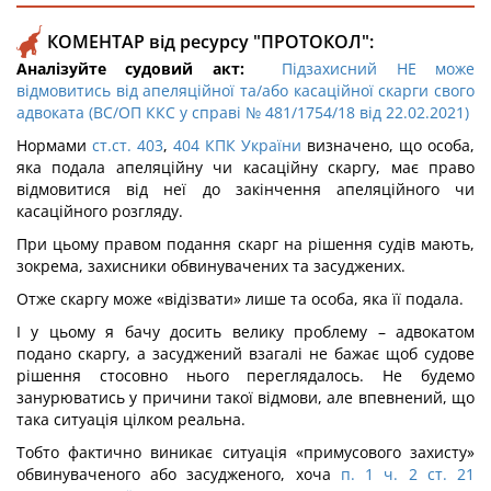
КОМЕНТАР від ресурсу "ПРОТОКОЛ":
Аналізуйте судовий акт:
Підзахисний НЕ може
відмовитись від апеляційної та/або касаційної скарги свого
адвоката (ВС/ОП ККС у справі № 481/1754/18 від 22.02.2021)
Нормами
ст.ст. 403
,
404 КПК України
визначено, що особа,
яка подала апеляційну чи касаційну скаргу, має право
відмовитися від неї до закінчення апеляційного чи
касаційного розгляду.
При цьому правом подання скарг на рішення судів мають,
зокрема, захисники обвинувачених та засуджених.
Отже скаргу може «відізвати» лише та особа, яка її подала.
І у цьому я бачу досить велику проблему – адвокатом
подано скаргу, а засуджений взагалі не бажає щоб судове
рішення стосовно нього переглядалось. Не будемо
занурюватись у причини такої відмови, але впевнений, що
така ситуація цілком реальна.
Тобто фактично виникає ситуація «примусового захисту»
обвинуваченого або засудженого, хоча
п. 1 ч. 2 ст. 21