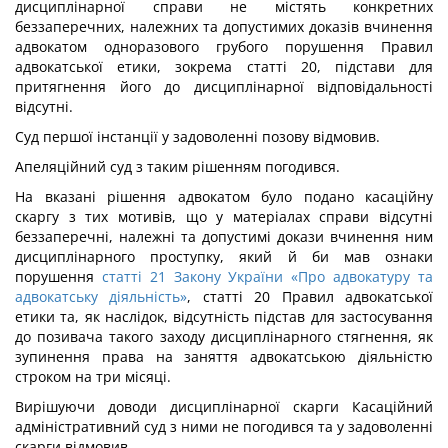
дисциплінарної справи не містять конкретних
беззаперечних, належних та допустимих доказів вчинення
адвокатом одноразового грубого порушення Правил
адвокатської етики, зокрема статті 20, підстави для
притягнення його до дисциплінарної відповідальності
відсутні.
Суд першої інстанції у задоволенні позову відмовив.
Апеляційний суд з таким рішенням погодився.
На вказані рішення адвокатом було подано касаційну
скаргу з тих мотивів, що у матеріалах справи відсутні
беззаперечні, належні та допустимі докази вчинення ним
дисциплінарного проступку, який й би мав ознаки
порушення
статті 21 Закону України «Про адвокатуру та
адвокатську діяльність»
, статті 20 Правил адвокатської
етики та, як наслідок, відсутність підстав для застосування
до позивача такого заходу дисциплінарного стягнення, як
зупинення права на заняття адвокатською діяльністю
строком на три місяці.
Вирішуючи доводи дисциплінарної скарги Касаційний
адміністративний суд з ними не погодився та у задоволенні
скарги відмовив.