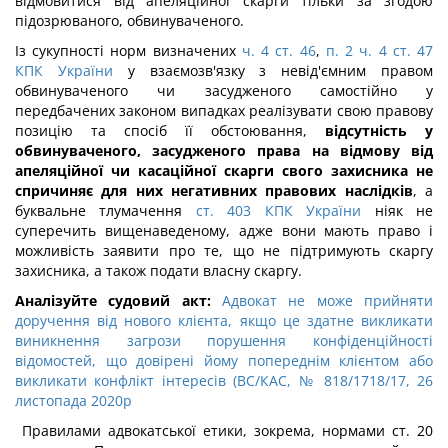
відмовитися від апеляційної скарги тільки за згодою
підозрюваного, обвинуваченого.
Із сукупності норм визначених
ч. 4 ст. 46
,
п. 2 ч. 4 ст. 47
КПК України
у взаємозв'язку з невід'ємним правом
обвинуваченого чи засудженого самостійно у
передбачених законом випадках реалізувати свою правову
позицію та спосіб її обстоювання,
відсутність у
обвинуваченого, засудженого права на відмову від
апеляційної чи касаційної скарги свого захисника не
спричиняє для них негативних правових наслідків
, а
буквальне тлумачення
ст. 403 КПК України
ніяк не
суперечить вищенаведеному, адже вони мають право і
можливість заявити про те, що не підтримують скаргу
захисника, а також подати власну скаргу.
Аналізуйте судовий акт:
Адвокат не може прийняти
доручення від нового клієнта, якщо це здатне викликати
виникнення загрози порушення конфіденційності
відомостей, що довірені йому попереднім клієнтом або
викликати конфлікт інтересів (ВС/КАС, № 818/1718/17, 26
листопада 2020р
Правилами адвокатської етики, зокрема, нормами ст. 20