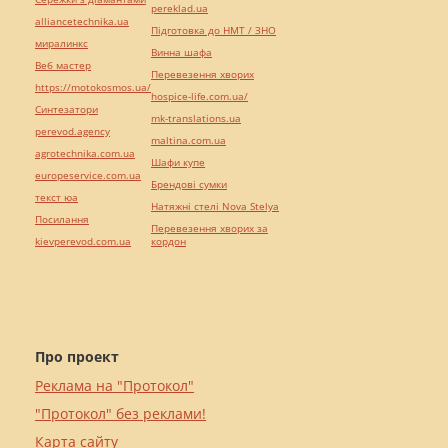
pereklad.ua
alliancetechnika.ua
Підготовка до НМТ / ЗНО
миралинкс
Винна шафа
Веб мастер
Перевезення хворих
https://motokosmos.ua/
hospice-life.com.ua/
Синтезатори
mk-translations.ua
perevod.agency
maltina.com.ua
agrotechnika.com.ua
Шафи купе
europeservice.com.ua
Брендові сумки
текст юа
Натяжні стелі Nova Stelya
Посилання
Перевезення хворих за
kievperevod.com.ua
кордон
Про проект
Реклама на "Протокол"
"Протокол" без реклами!
Карта сайту