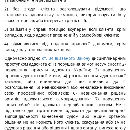
та законним інтересам клієнта;
2) без згоди клієнта розголошувати відомості, що
становлять адвокатську таємницю, використовувати їх у
своїх інтересах або інтересах третіх осіб;
3) займати у справі позицію всупереч волі клієнта, крім
випадків, якщо адвокат впевнений у самообмові клієнта;
4) відмовлятися від надання правової допомоги, крім
випадків, установлених законом.
Одночасно згідно
ст. 34 вказаного Закону
дисциплінарним
проступком адвоката є: 1) порушення вимог несумісності; 2)
порушення присяги адвоката України; 3) порушення
правил адвокатської етики; 4) розголошення адвокатської
таємниці або вчинення дій, що призвели до її
розголошення; 5) невиконання або неналежне виконання
своїх професійних обов`язків; 6) невиконання рішень
органів адвокатського самоврядування; 7) порушення
інших обов`язків адвоката, передбачених законом. Не є
підставою для притягнення адвоката до дисциплінарної
відповідальності винесення судом або іншим органом
рішення не на користь його клієнта, скасування або зміна
судового рішення або рішення іншого органу, винесеного у