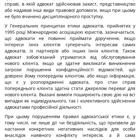
справі, в якій адвокат здійснював захист, представництво
або надавав інші види правової допомоги, якщо при цьому
не було вчинено дисциплінарного проступку.
У Генеральних принципах етики адвокатів, прийнятих у
1995 році Міжнародною асоціацією юристів, зазначається,
що адвокати не повинні приймати доручення, якщо
інтереси їхніх клієнтів суперечать інтересам самих
адвокатів, їх партнерів або інших їхніх клієнтів. Також
адвокат зобов`язаний утриматися від обслуговування
нового клієнта, якщо це здатне викликати виникнення
загрози порушення конфіденційності відомостей, що
довірені йому попереднім клієнтом, або якщо інформація,
що є у розпорядженні адвоката, про стан справ
попереднього клієнта здатна стати джерелом переваг для
нового клієнта. Вказані вимоги поширюють свою дію на всі
випадки як індивідуального, так і колективного здійснення
адвокатами професійної діяльності.
При цьому порушенням правил адвокатської етики є, у
тому числі, не лише дії чи бездіяльність, що призвели до
настання конкретних негативних наслідків для особи
внаслідок наявного конфлікту інтересів, а й сама