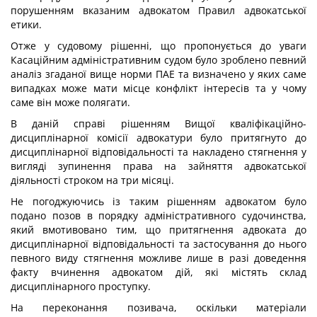
порушенням вказаним адвокатом Правил адвокатської
етики.
Отже у судовому рішенні, що пропонується до уваги
Касаційним адміністративним судом було зроблено певний
аналіз згаданої вище норми ПАЕ та визначено у яких саме
випадках може мати місце конфлікт інтересів та у чому
саме він може полягати.
В даній справі рішенням Вищої кваліфікаційно-
дисциплінарної комісії адвокатури було притягнуто до
дисциплінарної відповідальності та накладено стягнення у
вигляді зупинення права на зайняття адвокатської
діяльності строком на три місяці.
Не погоджуючись із таким рішенням адвокатом було
подано позов в порядку адміністративного судочинства,
який вмотивовано тим, що притягнення адвоката до
дисциплінарної відповідальності та застосування до нього
певного виду стягнення можливе лише в разі доведення
факту вчинення адвокатом дій, які містять склад
дисциплінарного проступку.
На переконання позивача, оскільки матеріали