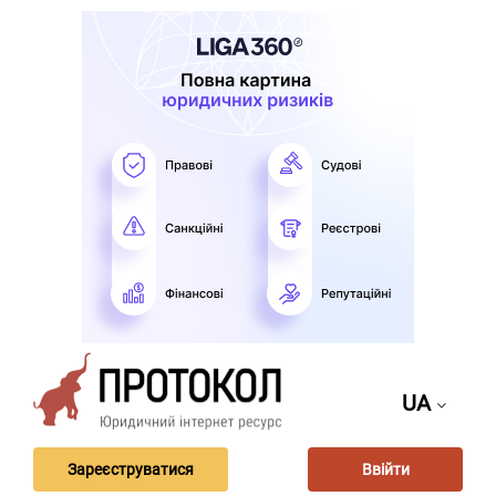
UA
Зареєструватися
Ввійти