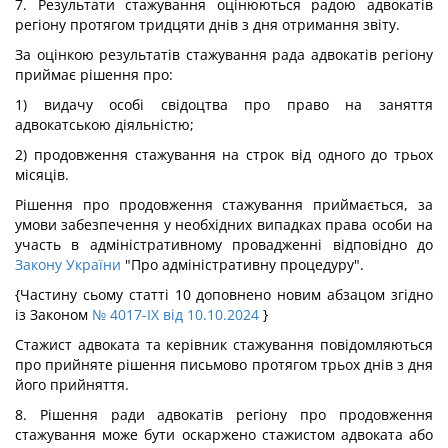
7. Результати стажування оцінюються радою адвокатів
регіону протягом тридцяти днів з дня отримання звіту.
За оцінкою результатів стажування рада адвокатів регіону
приймає рішення про:
1) видачу особі свідоцтва про право на заняття
адвокатською діяльністю;
2) продовження стажування на строк від одного до трьох
місяців.
Рішення про продовження стажування приймається, за
умови забезпечення у необхідних випадках права особи на
участь в адміністративному провадженні відповідно до
Закону України
"Про адміністративну процедуру".
{Частину сьому статті 10 доповнено новим абзацом згідно
із Законом
№ 4017-IX від 10.10.2024
}
Стажист адвоката та керівник стажування повідомляються
про прийняте рішення письмово протягом трьох днів з дня
його прийняття.
8. Рішення ради адвокатів регіону про продовження
стажування може бути оскаржено стажистом адвоката або