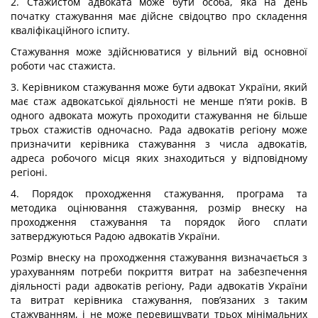
2. Стажистом адвоката може бути особа, яка на день
початку стажування має дійсне свідоцтво про складення
кваліфікаційного іспиту.
Стажування може здійснюватися у вільний від основної
роботи час стажиста.
3. Керівником стажування може бути адвокат України, який
має стаж адвокатської діяльності не менше п’яти років. В
одного адвоката можуть проходити стажування не більше
трьох стажистів одночасно. Рада адвокатів регіону може
призначити керівника стажування з числа адвокатів,
адреса робочого місця яких знаходиться у відповідному
регіоні.
4. Порядок проходження стажування, програма та
методика оцінювання стажування, розмір внеску на
проходження стажування та порядок його сплати
затверджуються Радою адвокатів України.
Розмір внеску на проходження стажування визначається з
урахуванням потреби покриття витрат на забезпечення
діяльності ради адвокатів регіону, Ради адвокатів України
та витрат керівника стажування, пов’язаних з таким
стажуванням, і не може перевищувати трьох мінімальних