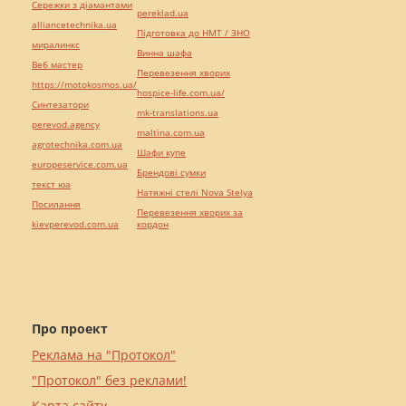
Сережки з діамантами
pereklad.ua
alliancetechnika.ua
Підготовка до НМТ / ЗНО
миралинкс
Винна шафа
Веб мастер
Перевезення хворих
https://motokosmos.ua/
hospice-life.com.ua/
Синтезатори
mk-translations.ua
perevod.agency
maltina.com.ua
agrotechnika.com.ua
Шафи купе
europeservice.com.ua
Брендові сумки
текст юа
Натяжні стелі Nova Stelya
Посилання
Перевезення хворих за
kievperevod.com.ua
кордон
Про проект
Реклама на "Протокол"
"Протокол" без реклами!
Карта сайту