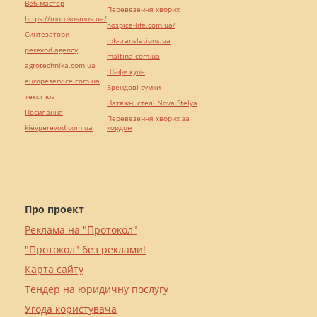
Веб мастер
Перевезення хворих
https://motokosmos.ua/
hospice-life.com.ua/
Синтезатори
mk-translations.ua
perevod.agency
maltina.com.ua
agrotechnika.com.ua
Шафи купе
europeservice.com.ua
Брендові сумки
текст юа
Натяжні стелі Nova Stelya
Посилання
Перевезення хворих за
kievperevod.com.ua
кордон
Про проект
Реклама на "Протокол"
"Протокол" без реклами!
Карта сайту
Тендер на юридичну послугу
Угода користувача