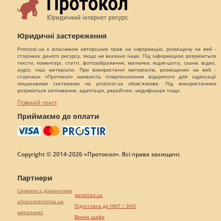
Юридичні застереження
Protocol.ua є власником авторських прав на інформацію, розміщену на веб -
сторінках даного ресурсу, якщо не вказано інше. Під інформацією розуміються
тексти, коментарі, статті, фотозображення, малюнки, ящик-шота, скани, відео,
аудіо, інші матеріали. При використанні матеріалів, розміщених на веб -
сторінках «Протокол» наявність гіперпосилання відкритого для індексації
пошуковими системами на protocol.ua обов`язкове. Під використанням
розуміється копіювання, адаптація, рерайтинг, модифікація тощо.
Повний текст
Приймаємо до оплати
Copyright © 2014-2026 «Протокол». Всі права захищені.
Партнери
Сережки з діамантами
pereklad.ua
alliancetechnika.ua
Підготовка до НМТ / ЗНО
миралинкс
Винна шафа