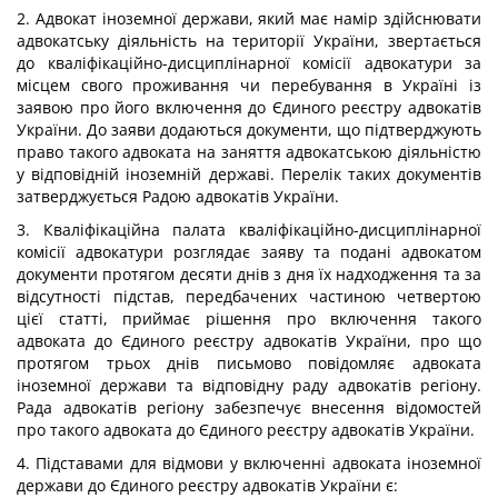
2. Адвокат іноземної держави, який має намір здійснювати
адвокатську діяльність на території України, звертається
до кваліфікаційно-дисциплінарної комісії адвокатури за
місцем свого проживання чи перебування в Україні із
заявою про його включення до Єдиного реєстру адвокатів
України. До заяви додаються документи, що підтверджують
право такого адвоката на заняття адвокатською діяльністю
у відповідній іноземній державі. Перелік таких документів
затверджується Радою адвокатів України.
3. Кваліфікаційна палата кваліфікаційно-дисциплінарної
комісії адвокатури розглядає заяву та подані адвокатом
документи протягом десяти днів з дня їх надходження та за
відсутності підстав, передбачених частиною четвертою
цієї статті, приймає рішення про включення такого
адвоката до Єдиного реєстру адвокатів України, про що
протягом трьох днів письмово повідомляє адвоката
іноземної держави та відповідну раду адвокатів регіону.
Рада адвокатів регіону забезпечує внесення відомостей
про такого адвоката до Єдиного реєстру адвокатів України.
4. Підставами для відмови у включенні адвоката іноземної
держави до Єдиного реєстру адвокатів України є: