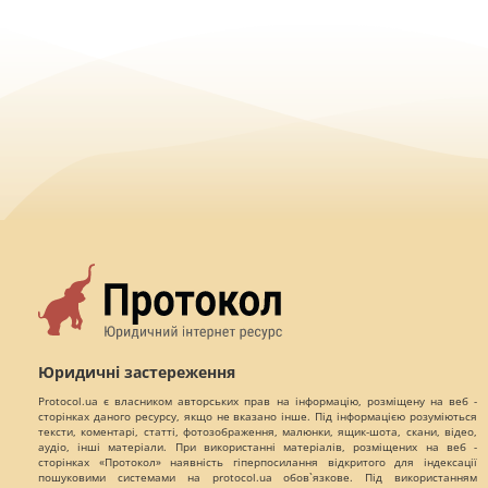
Юридичні застереження
Protocol.ua є власником авторських прав на інформацію, розміщену на веб -
сторінках даного ресурсу, якщо не вказано інше. Під інформацією розуміються
тексти, коментарі, статті, фотозображення, малюнки, ящик-шота, скани, відео,
аудіо, інші матеріали. При використанні матеріалів, розміщених на веб -
сторінках «Протокол» наявність гіперпосилання відкритого для індексації
пошуковими системами на protocol.ua обов`язкове. Під використанням