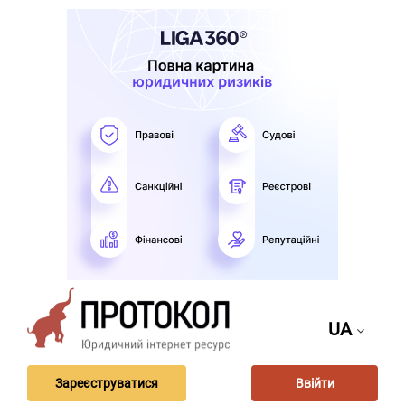
UA
Зареєструватися
Ввійти