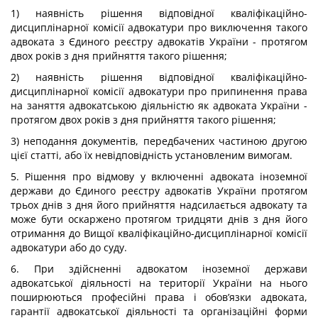
1) наявність рішення відповідної кваліфікаційно-
дисциплінарної комісії адвокатури про виключення такого
адвоката з Єдиного реєстру адвокатів України - протягом
двох років з дня прийняття такого рішення;
2) наявність рішення відповідної кваліфікаційно-
дисциплінарної комісії адвокатури про припинення права
на заняття адвокатською діяльністю як адвоката України -
протягом двох років з дня прийняття такого рішення;
3) неподання документів, передбачених частиною другою
цієї статті, або їх невідповідність установленим вимогам.
5. Рішення про відмову у включенні адвоката іноземної
держави до Єдиного реєстру адвокатів України протягом
трьох днів з дня його прийняття надсилається адвокату та
може бути оскаржено протягом тридцяти днів з дня його
отримання до Вищої кваліфікаційно-дисциплінарної комісії
адвокатури або до суду.
6. При здійсненні адвокатом іноземної держави
адвокатської діяльності на території України на нього
поширюються професійні права і обов’язки адвоката,
гарантії адвокатської діяльності та організаційні форми