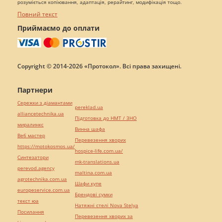
розуміється копіювання, адаптація, рерайтинг, модифікація тощо.
Повний текст
Приймаємо до оплати
Copyright © 2014-2026 «Протокол». Всі права захищені.
Партнери
Сережки з діамантами
pereklad.ua
alliancetechnika.ua
Підготовка до НМТ / ЗНО
миралинкс
Винна шафа
Веб мастер
Перевезення хворих
https://motokosmos.ua/
hospice-life.com.ua/
Синтезатори
mk-translations.ua
perevod.agency
maltina.com.ua
agrotechnika.com.ua
Шафи купе
europeservice.com.ua
Брендові сумки
текст юа
Натяжні стелі Nova Stelya
Посилання
Перевезення хворих за