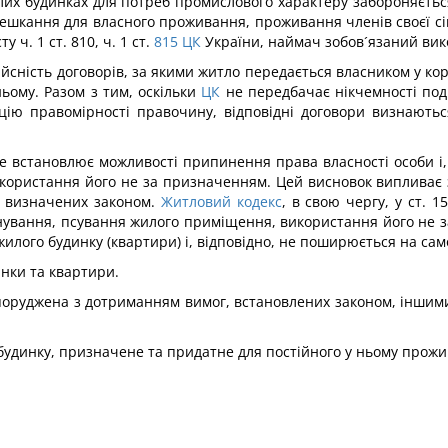
х будинках для потреб промислового характеру забороняється. 
шкання для власного проживання, проживання членів своєї сім´
ч. 1 ст. 810, ч. 1 ст.
815
ЦК
України, наймач зобов´язаний вик
йсність договорів, за якими житло передається власником у ко
ьому. Разом з тим, оскільки
ЦК
не передбачає нікчемності поді
пцію правомірності правочину, відповідні договори визнают
е встановлює можливості припинення права власності особи і, 
ористання його не за призначенням. Цей висновок випливає з т
, визначених законом.
Житловий кодекс
, в свою чергу, у ст. 
ування, псування жилого приміщення, використання його не 
а жилого будинку (квартири) і, відповідно, не поширюється на сам
инки та квартири.
споруджена з дотриманням вимог, встановлених законом, інши
динку, призначене та придатне для постійного у ньому прожива