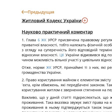
Предыдущая
Житловий Кодекс України
Науково практичний коментар
1. Глава
6
ЖК
УРСР присвячена правовому регулю
приватної власності, тобто належать фізичній особ
з огляду на суперечність його відповідній термін
відносини власності.
ЦК
України відмовився від по
чином можливість вільної участі у цивільних відно
Отже, норми
ЖК
УРСР, принаймні ті з них, які р
громадянства України.
2. Право користування майном є елементом змісту б
´єкта, крім обмежень, які передбачені законом. Так,
користування житлом є звернення стягнення на пе
Важливо, що у даній статті підкреслюється, що ж
проживання. Така вказівка звужує зміст права на
проживання в ньому підтверджується також інши