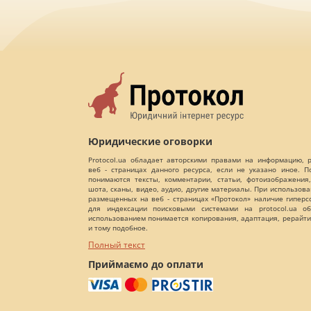
Юридические оговорки
Protocol.ua обладает авторскими правами на информацию,
веб - страницах данного ресурса, если не указано иное. 
понимаются тексты, комментарии, статьи, фотоизображения,
шота, сканы, видео, аудио, другие материалы. При использов
размещенных на веб - страницах «Протокол» наличие гиперс
для индексации поисковыми системами на protocol.ua об
использованием понимается копирования, адаптация, рерайти
и тому подобное.
Полный текст
Приймаємо до оплати