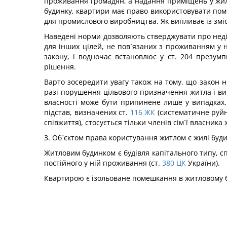
проживання громадян, а надання приміщень у жили
будинку, квартири має право використовувати поме
для промислового виробництва. Як випливає із змісту 
Наведені норми дозволяють стверджувати про неді
для інших цілей, не пов´язаних з проживанням у н
закону, і водночас встановлює у ст. 204 презум
рішення.
Варто зосередити увагу також на тому, що закон н
разі порушення цільового призначення житла і вик
власності може бути припинене лише у випадках
підстав, визначених ст.
116
ЖК
(систематичне руйн
співжиття), стосується тільки членів сім´ї власник
3. Об´єктом права користування житлом є жилі буд
Житловим будинком є будівля капітального типу, 
постійного у ній проживання (ст.
380
ЦК
України).
Квартирою є ізольоване помешкання в житловому бу