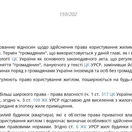
159/202
ванню відносин щодо здійснення права користування жилими
і. Термін "громадянин", що використовується у даній главі, як 
ології
ЦК
України як основного законодавчого акта, що регулює
няття "громадянин", пануючого у тексті
ЦК
УРСР, замінивши йо
синах поряд з громадянами України іноземців та осіб без громад
егулюють право користування житлом, поширюються на будь-як
ільш широкого права - права власності (ч. 1 ст.
317
ЦК
України
 згідно ч. 3 ст.
109
ЖК
УРСР підставою для виселення з жилого
редане в іпотеку жиле приміщення.
илий будинок (квартира), які є об´єктом права приватної вл
 користування житлом і водночас визначає особливості здійсне
ми правовими нормами. Згідно ст.
6
ЖК
УРСР жилі будинки і