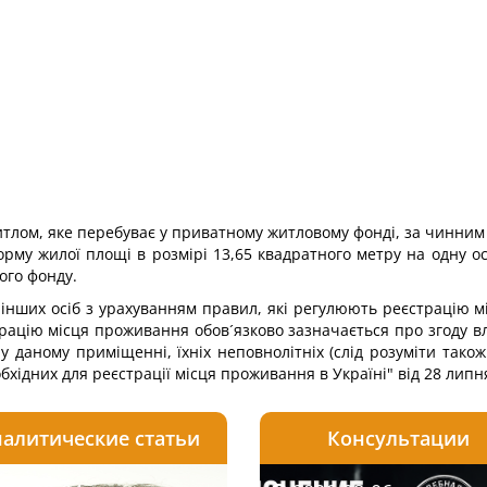
итлом, яке перебуває у приватному житловому фонді, за чинн
орму жилої площі в розмірі 13,65 квадратного метру на одну 
ого фонду.
 інших осіб з урахуванням правил, які регулюють реєстрацію м
страцію місця проживання обов´язково зазначається про згоду в
 даному приміщенні, їхніх неповнолітніх (слід розуміти також -
хідних для реєстрації місця проживання в Україні" від 28 липня
алитические статьи
Консультации