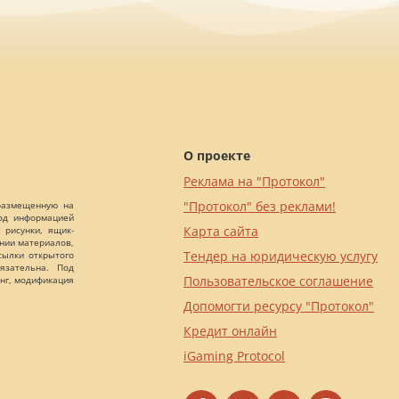
О проекте
Реклама на "Протокол"
"Протокол" без реклами!
 размещенную на
Под информацией
Карта сайта
 рисунки, ящик-
ании материалов,
Тендер на юридическую услугу
сылки открытого
язательна. Под
Пользовательское соглашение
нг, модификация
Допомогти ресурсу "Протокол"
Кредит онлайн
iGaming Protocol