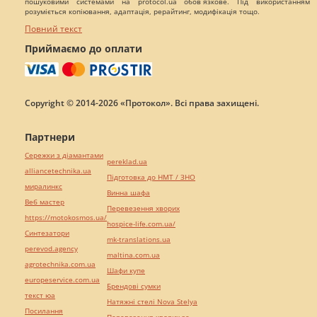
пошуковими системами на protocol.ua обов`язкове. Під використанням
розуміється копіювання, адаптація, рерайтинг, модифікація тощо.
Повний текст
Приймаємо до оплати
Copyright © 2014-2026 «Протокол». Всі права захищені.
Партнери
Сережки з діамантами
pereklad.ua
alliancetechnika.ua
Підготовка до НМТ / ЗНО
миралинкс
Винна шафа
Веб мастер
Перевезення хворих
https://motokosmos.ua/
hospice-life.com.ua/
Синтезатори
mk-translations.ua
perevod.agency
maltina.com.ua
agrotechnika.com.ua
Шафи купе
europeservice.com.ua
Брендові сумки
текст юа
Натяжні стелі Nova Stelya
Посилання