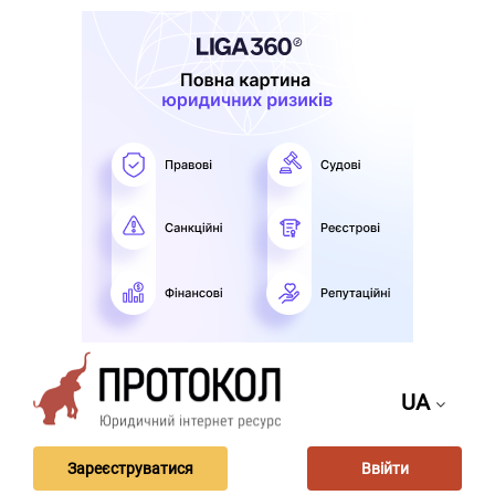
UA
Зареєструватися
Ввійти