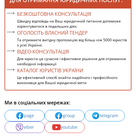
ДЛЯ ОТРИМАННЯ ЮРИДИЧНИХ ПОСЛУГ:
БЕЗКОШТОВНА КОНСУЛЬТАЦІЯ
Швидку відповідь на Ваш юридичний питання допоможе
зорієнтуватися в подальших діях.
ОГОЛОСІТЬ ВЛАСНИЙ ТЕНДЕР
Та отримаєте вигідну пропозицію від більш ніж 5000 юристів
з усієї України.
ВІДЕО-КОНСУЛЬТАЦІЯ
Для юриста це сучасне і ефективне рішення для отримання
необхідної інформації
КАТАЛОГ ЮРИСТІВ УКРАЇНИ
Це ефективний спосіб знайти надійного і професійного
виконавця для Вашої юридичної мети
Ми в соціальних мережах:
page
group
telegram
viber
youtube