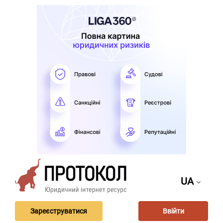
UA
Зареєструватися
Ввійти