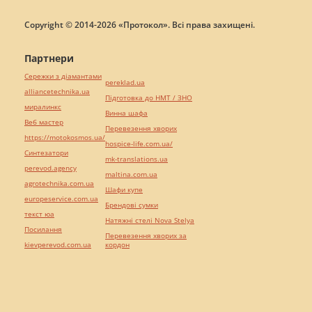
Copyright © 2014-2026 «Протокол». Всі права захищені.
Партнери
Сережки з діамантами
pereklad.ua
alliancetechnika.ua
Підготовка до НМТ / ЗНО
миралинкс
Винна шафа
Веб мастер
Перевезення хворих
https://motokosmos.ua/
hospice-life.com.ua/
Синтезатори
mk-translations.ua
perevod.agency
maltina.com.ua
agrotechnika.com.ua
Шафи купе
europeservice.com.ua
Брендові сумки
текст юа
Натяжні стелі Nova Stelya
Посилання
Перевезення хворих за
kievperevod.com.ua
кордон