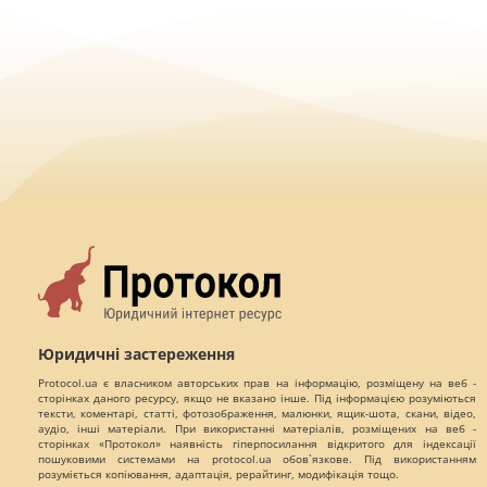
Юридичні застереження
Protocol.ua є власником авторських прав на інформацію, розміщену на веб -
сторінках даного ресурсу, якщо не вказано інше. Під інформацією розуміються
тексти, коментарі, статті, фотозображення, малюнки, ящик-шота, скани, відео,
аудіо, інші матеріали. При використанні матеріалів, розміщених на веб -
сторінках «Протокол» наявність гіперпосилання відкритого для індексації
пошуковими системами на protocol.ua обов`язкове. Під використанням
розуміється копіювання, адаптація, рерайтинг, модифікація тощо.