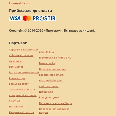
Повний текст
Приймаємо до оплати
Copyright © 2014-2026 «Протокол». Всі права захищені.
Партнери
Сережки з діамантами
pereklad.ua
alliancetechnika.ua
Підготовка до НМТ / ЗНО
миралинкс
Винна шафа
Веб мастер
Перевезення хворих
https://motokosmos.ua/
hospice-life.com.ua/
Синтезатори
mk-translations.ua
perevod.agency
maltina.com.ua
agrotechnika.com.ua
Шафи купе
europeservice.com.ua
Брендові сумки
текст юа
Натяжні стелі Nova Stelya
Посилання
Перевезення хворих за
kievperevod.com.ua
кордон