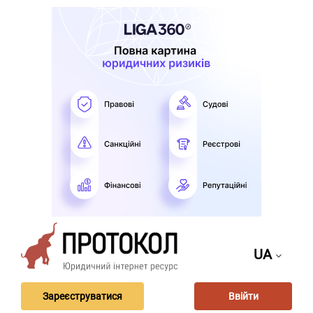
UA
Зареєструватися
Ввійти