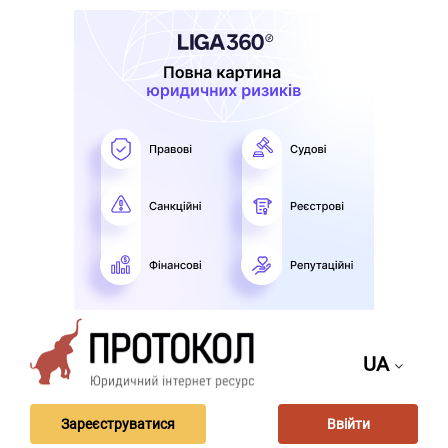
UA
Зареєструватися
Ввійти