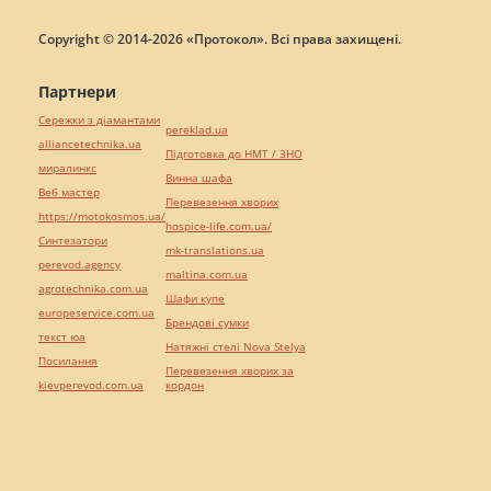
Copyright © 2014-2026 «Протокол». Всі права захищені.
Партнери
Сережки з діамантами
pereklad.ua
alliancetechnika.ua
Підготовка до НМТ / ЗНО
миралинкс
Винна шафа
Веб мастер
Перевезення хворих
https://motokosmos.ua/
hospice-life.com.ua/
Синтезатори
mk-translations.ua
perevod.agency
maltina.com.ua
agrotechnika.com.ua
Шафи купе
europeservice.com.ua
Брендові сумки
текст юа
Натяжні стелі Nova Stelya
Посилання
Перевезення хворих за
kievperevod.com.ua
кордон