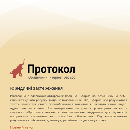
Юридичні застереження
Protocol.ua є власником авторських прав на інформацію, розміщену на веб -
сторінках даного ресурсу, якщо не вказано інше. Під інформацією розуміються
тексти, коментарі, статті, фотозображення, малюнки, ящик-шота, скани, відео,
аудіо, інші матеріали. При використанні матеріалів, розміщених на веб -
сторінках «Протокол» наявність гіперпосилання відкритого для індексації
пошуковими системами на protocol.ua обов`язкове. Під використанням
розуміється копіювання, адаптація, рерайтинг, модифікація тощо.
Повний текст