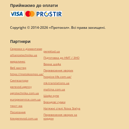
Приймаємо до оплати
Copyright © 2014-2026 «Протокол». Всі права захищені.
Партнери
Сережки з діамантами
pereklad.ua
alliancetechnika.ua
Підготовка до НМТ / ЗНО
миралинкс
Винна шафа
Веб мастер
Перевезення хворих
https://motokosmos.ua/
hospice-life.com.ua/
Синтезатори
mk-translations.ua
perevod.agency
maltina.com.ua
agrotechnika.com.ua
Шафи купе
europeservice.com.ua
Брендові сумки
текст юа
Натяжні стелі Nova Stelya
Посилання
Перевезення хворих за
kievperevod.com.ua
кордон