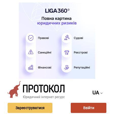
UA
Зареєструватися
Ввійти