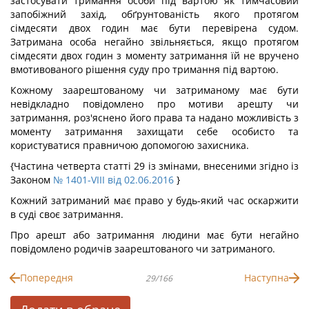
застосувати тримання особи під вартою як тимчасовий
запобіжний захід, обґрунтованість якого протягом
сімдесяти двох годин має бути перевірена судом.
Затримана особа негайно звільняється, якщо протягом
сімдесяти двох годин з моменту затримання їй не вручено
вмотивованого рішення суду про тримання під вартою.
Кожному заарештованому чи затриманому має бути
невідкладно повідомлено про мотиви арешту чи
затримання, роз'яснено його права та надано можливість з
моменту затримання захищати себе особисто та
користуватися правничою допомогою захисника.
{Частина четверта статті 29 із змінами, внесеними згідно із
Законом
№ 1401-VIII від 02.06.2016
}
Кожний затриманий має право у будь-який час оскаржити
в суді своє затримання.
Про арешт або затримання людини має бути негайно
повідомлено родичів заарештованого чи затриманого.
Попередня
Наступна
29/166