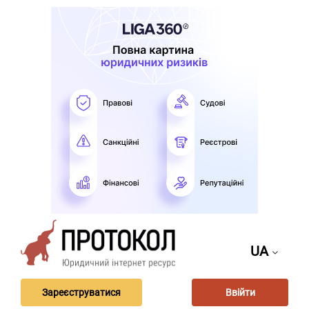
UA
Зареєструватися
Ввійти