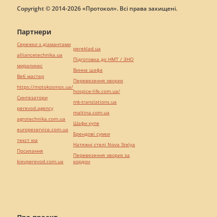
Copyright © 2014-2026 «Протокол». Всі права захищені.
Партнери
Сережки з діамантами
pereklad.ua
alliancetechnika.ua
Підготовка до НМТ / ЗНО
миралинкс
Винна шафа
Веб мастер
Перевезення хворих
https://motokosmos.ua/
hospice-life.com.ua/
Синтезатори
mk-translations.ua
perevod.agency
maltina.com.ua
agrotechnika.com.ua
Шафи купе
europeservice.com.ua
Брендові сумки
текст юа
Натяжні стелі Nova Stelya
Посилання
Перевезення хворих за
kievperevod.com.ua
кордон