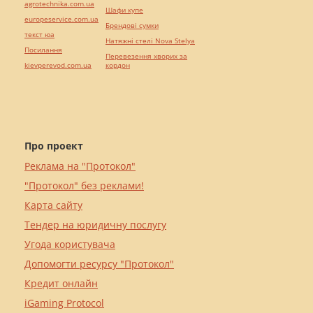
agrotechnika.com.ua
Шафи купе
europeservice.com.ua
Брендові сумки
текст юа
Натяжні стелі Nova Stelya
Посилання
Перевезення хворих за
kievperevod.com.ua
кордон
Про проект
Реклама на "Протокол"
"Протокол" без реклами!
Карта сайту
Тендер на юридичну послугу
Угода користувача
Допомогти ресурсу "Протокол"
Кредит онлайн
iGaming Protocol