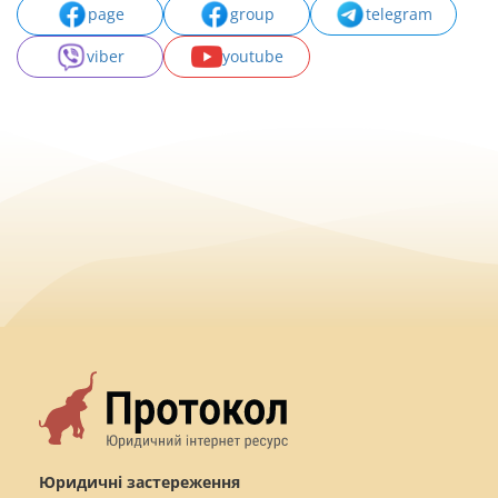
page
group
telegram
viber
youtube
Юридичні застереження