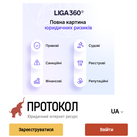
UA
Зареєструватися
Ввійти