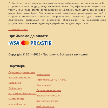
Protocol.ua є власником авторських прав на інформацію, розміщену на веб -
сторінках даного ресурсу, якщо не вказано інше. Під інформацією розуміються
тексти, коментарі, статті, фотозображення, малюнки, ящик-шота, скани, відео,
аудіо, інші матеріали. При використанні матеріалів, розміщених на веб -
сторінках «Протокол» наявність гіперпосилання відкритого для індексації
пошуковими системами на protocol.ua обов`язкове. Під використанням
розуміється копіювання, адаптація, рерайтинг, модифікація тощо.
Повний текст
Приймаємо до оплати
Copyright © 2014-2026 «Протокол». Всі права захищені.
Партнери
Сережки з діамантами
pereklad.ua
alliancetechnika.ua
Підготовка до НМТ / ЗНО
миралинкс
Винна шафа
Веб мастер
Перевезення хворих
https://motokosmos.ua/
hospice-life.com.ua/
Синтезатори
mk-translations.ua
perevod.agency
maltina.com.ua