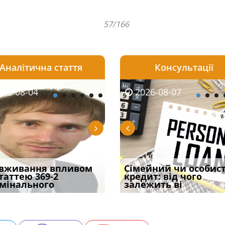
57/166
Аналітична стаття
Консультації
08-06
26-08-04
2026-08-05
2026-08-06
2026-08-04
2026-08-07
2026-07-30
уд встановив для
вживання впливом
Чи потрібна ФОП
Документи, на яких не
Переоформлення
Сімейний чи особис
Восьмий ААС фак
одування шкоди
статтею 369-2
печатка у 2026 році:
проставляється
відстрочки за іншою
кредит: від чого
підтвердив, що 
с
мінального
правила засто
апостиль: пер
підставою: нов
залежить ві
може скас