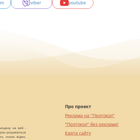
am
viber
youtube
Про проект
Реклама на "Протокол"
"Протокол" без реклами!
міщену на веб -
цією розуміються
Карта сайту
а, скани, відео,