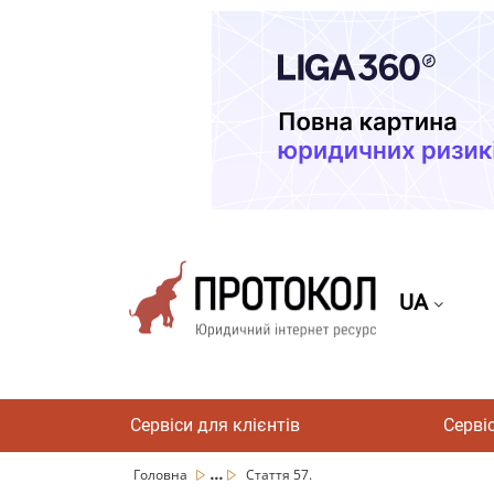
UA
Сервіси для клієнтів
Серві
...
Головна
Стаття 57.