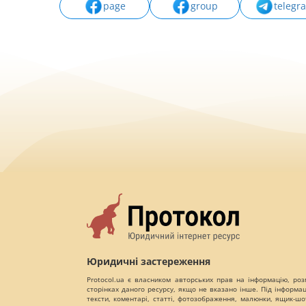
page
group
telegr
Юридичні застереження
Protocol.ua є власником авторських прав на інформацію, роз
сторінках даного ресурсу, якщо не вказано інше. Під інформа
тексти, коментарі, статті, фотозображення, малюнки, ящик-шот