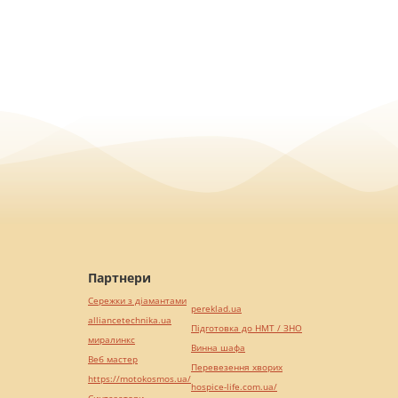
Партнери
Сережки з діамантами
pereklad.ua
alliancetechnika.ua
Підготовка до НМТ / ЗНО
миралинкс
Винна шафа
Веб мастер
Перевезення хворих
https://motokosmos.ua/
hospice-life.com.ua/