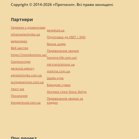
Copyright © 2014-2026 «Протокол». Всі права захищені.
Партнери
Сережки з діамантами
pereklad.ua
alliancetechnika.ua
Підготовка до НМТ / ЗНО
миралинкс
Винна шафа
Веб мастер
Перевезення хворих
https://motokosmos.ua/
hospice-life.com.ua/
Синтезатори
mk-translations.ua
perevod.agency
maltina.com.ua
agrotechnika.com.ua
Шафи купе
europeservice.com.ua
Брендові сумки
текст юа
Натяжні стелі Nova Stelya
Посилання
Перевезення хворих за
kievperevod.com.ua
кордон
Про проект