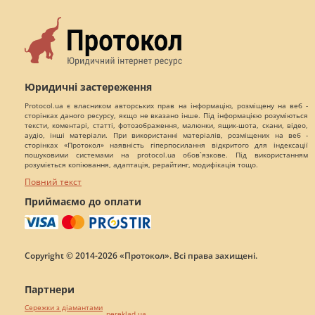
Юридичні застереження
Protocol.ua є власником авторських прав на інформацію, розміщену на веб -
сторінках даного ресурсу, якщо не вказано інше. Під інформацією розуміються
тексти, коментарі, статті, фотозображення, малюнки, ящик-шота, скани, відео,
аудіо, інші матеріали. При використанні матеріалів, розміщених на веб -
сторінках «Протокол» наявність гіперпосилання відкритого для індексації
пошуковими системами на protocol.ua обов`язкове. Під використанням
розуміється копіювання, адаптація, рерайтинг, модифікація тощо.
Повний текст
Приймаємо до оплати
Copyright © 2014-2026 «Протокол». Всі права захищені.
Партнери
Сережки з діамантами
pereklad.ua