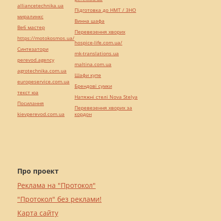
alliancetechnika.ua
Підготовка до НМТ / ЗНО
миралинкс
Винна шафа
Веб мастер
Перевезення хворих
https://motokosmos.ua/
hospice-life.com.ua/
Синтезатори
mk-translations.ua
perevod.agency
maltina.com.ua
agrotechnika.com.ua
Шафи купе
europeservice.com.ua
Брендові сумки
текст юа
Натяжні стелі Nova Stelya
Посилання
Перевезення хворих за
kievperevod.com.ua
кордон
Про проект
Реклама на "Протокол"
"Протокол" без реклами!
Карта сайту