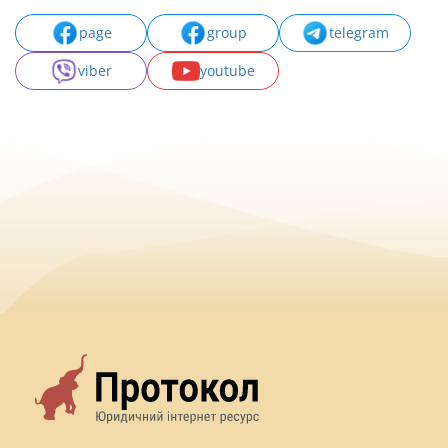
page
group
telegram
viber
youtube