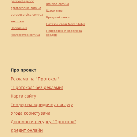
perevod.agency
maltina.com.ua
agrotechnika.com.ua
Шафи купе
europeservice.com.ua
Брендові сумки
текст юа
Натяжні стелі Nova Stelya
Посилання
Перевезення хворих за
kievperevod.com.ua
кордон
Про проект
Реклама на "Протокол"
"Протокол" без реклами!
Карта сайту
Тендер на юридичну послугу
Угода користувача
Допомогти ресурсу "Протокол"
Кредит онлайн