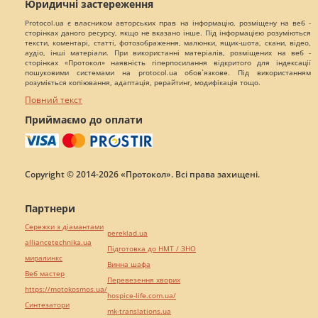
Юридичні застереження
Protocol.ua є власником авторських прав на інформацію, розміщену на веб -
сторінках даного ресурсу, якщо не вказано інше. Під інформацією розуміються
тексти, коментарі, статті, фотозображення, малюнки, ящик-шота, скани, відео,
аудіо, інші матеріали. При використанні матеріалів, розміщених на веб -
сторінках «Протокол» наявність гіперпосилання відкритого для індексації
пошуковими системами на protocol.ua обов`язкове. Під використанням
розуміється копіювання, адаптація, рерайтинг, модифікація тощо.
Повний текст
Приймаємо до оплати
Copyright © 2014-2026 «Протокол». Всі права захищені.
Партнери
Сережки з діамантами
pereklad.ua
alliancetechnika.ua
Підготовка до НМТ / ЗНО
миралинкс
Винна шафа
Веб мастер
Перевезення хворих
https://motokosmos.ua/
hospice-life.com.ua/
Синтезатори
mk-translations.ua