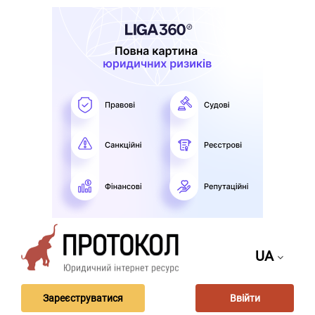
UA
Зареєструватися
Ввійти