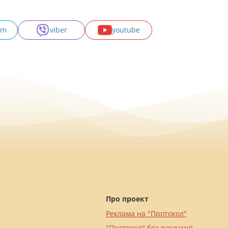
am
viber
youtube
Про проект
Реклама на "Протокол"
"Протокол" без реклами!