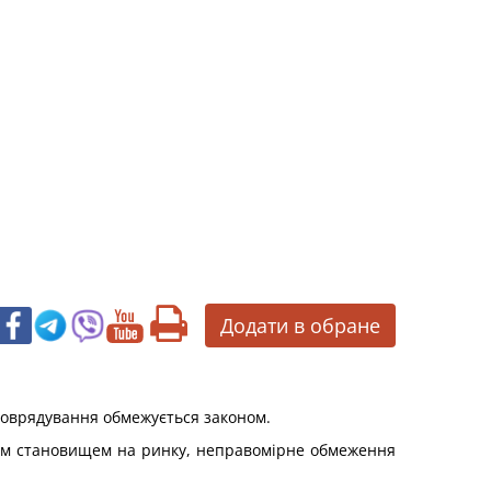
Додати в обране
амоврядування обмежується законом.
ним становищем на ринку, неправомірне обмеження