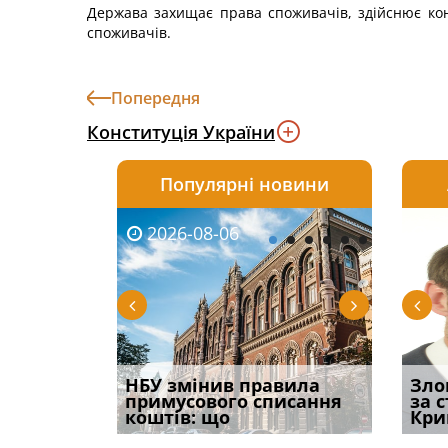
Держава захищає права споживачів, здійснює контр
споживачів.
Попередня
Конституція України
Популярні новини
2026-08-06
2026-08-03
2026-
20
і
НБУ змінив правила
Водії можуть отримати
Якщо с
Зло
способом
примусового списання
компенсацію за
відшк
за 
вих
коштів: що
незаконні дії
наявні
Кри