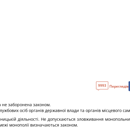
9993
Переглядів
а не заборонена законом.
службових осіб органів державної влади та органів місцевого с
ємницькій діяльності. Не допускаються зловживання монополь
 межі монополії визначаються законом.