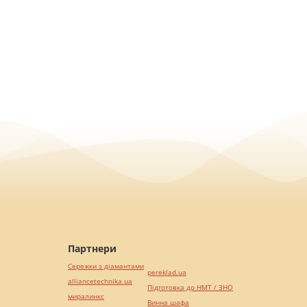
Партнери
Сережки з діамантами
pereklad.ua
alliancetechnika.ua
Підготовка до НМТ / ЗНО
миралинкс
Винна шафа