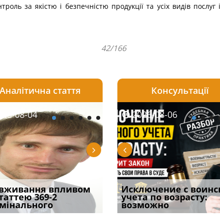
оль за якістю і безпечністю продукції та усіх видів послуг і
42/166
Аналітична стаття
Консультації
08-06
26-08-04
2026-08-05
2026-08-06
2026-08-04
2026-08-06
2026-07-30
уд встановив для
вживання впливом
Особливості захисту у
Документи, на яких не
Переоформлення
Исключение с воинс
Восьмий ААС фак
одування шкоди
статтею 369-2
кримінальному
проставляється
відстрочки за іншою
учета по возрасту:
підтвердив, що 
с
мінального
провадженні: я
апостиль: пер
підставою: нов
возможно
може скас