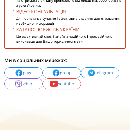
Та отримаєте вигідну пропозицію від більш ніж 5000 юристів
з усієї України.
ВІДЕО-КОНСУЛЬТАЦІЯ
Для юриста це сучасне і ефективне рішення для отримання
необхідної інформації
КАТАЛОГ ЮРИСТІВ УКРАЇНИ
Це ефективний спосіб знайти надійного і професійного
виконавця для Вашої юридичної мети
Ми в соціальних мережах:
page
group
telegram
viber
youtube