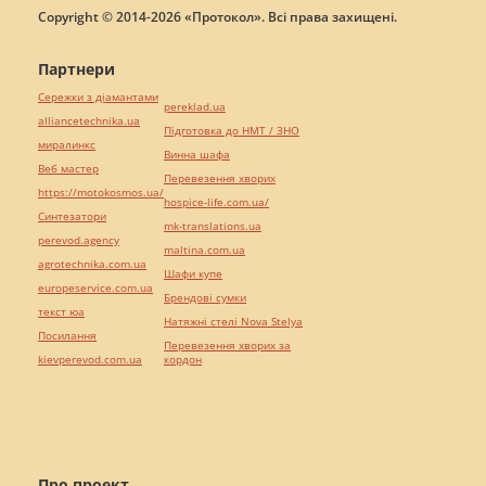
Copyright © 2014-2026 «Протокол». Всі права захищені.
Партнери
Сережки з діамантами
pereklad.ua
alliancetechnika.ua
Підготовка до НМТ / ЗНО
миралинкс
Винна шафа
Веб мастер
Перевезення хворих
https://motokosmos.ua/
hospice-life.com.ua/
Синтезатори
mk-translations.ua
perevod.agency
maltina.com.ua
agrotechnika.com.ua
Шафи купе
europeservice.com.ua
Брендові сумки
текст юа
Натяжні стелі Nova Stelya
Посилання
Перевезення хворих за
kievperevod.com.ua
кордон
Про проект