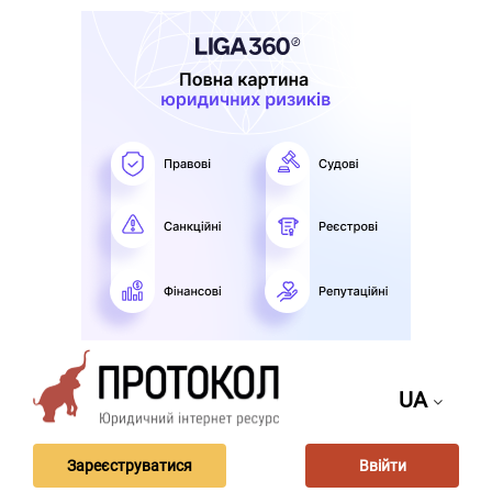
UA
Зареєструватися
Ввійти