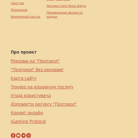
текст юа
Натяжні стелі Nova Stelya
Посилання
Перевезення хворих за
kievperevod.com.ua
кордон
Про проект
Реклама на "Протокол"
"Протокол" без реклами!
Карта сайту
Тендер на юридичну послугу
Угода користувача
Допомогти ресурсу "Протокол"
Кредит онлайн
iGaming Protocol