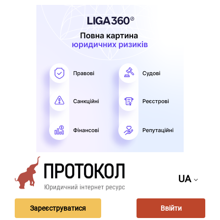
UA
Зареєструватися
Ввійти