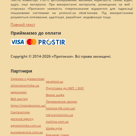
тексти, коментарі, статті, фотозображення, малюнки, ящик-шота, скани, відео,
аудіо, інші матеріали. При використанні матеріалів, розміщених на веб -
сторінках «Протокол» наявність гіперпосилання відкритого для індексації
пошуковими системами на protocol.ua обов`язкове. Під використанням
розуміється копіювання, адаптація, рерайтинг, модифікація тощо.
Повний текст
Приймаємо до оплати
Copyright © 2014-2026 «Протокол». Всі права захищені.
Партнери
Сережки з діамантами
pereklad.ua
alliancetechnika.ua
Підготовка до НМТ / ЗНО
миралинкс
Винна шафа
Веб мастер
Перевезення хворих
https://motokosmos.ua/
hospice-life.com.ua/
Синтезатори
mk-translations.ua
perevod.agency
maltina.com.ua
agrotechnika.com.ua
Шафи купе
europeservice.com.ua
Брендові сумки