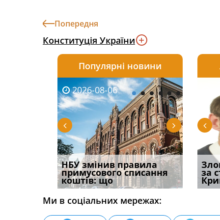
Попередня
Конституція України
Популярні новини
2026-08-06
2026-08-03
2026-
20
і
НБУ змінив правила
Водії можуть отримати
Якщо с
Зло
способом
примусового списання
компенсацію за
відшк
за 
вих
коштів: що
незаконні дії
наявні
Кри
Ми в соціальних мережах: