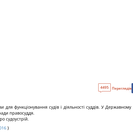
4495
Переглядів
и для функціонування судів і діяльності суддів. У Державном
ради правосуддя.
ро судоустрій.
2016
}