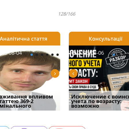
128/166
Аналітична стаття
Консультації
08-06
26-08-04
2026-08-05
2026-08-06
2026-08-04
2026-08-06
2026-07-30
уд встановив для
вживання впливом
Особливості захисту у
Документи, на яких не
Переоформлення
Исключение с воинс
Восьмий ААС фак
одування шкоди
статтею 369-2
кримінальному
проставляється
відстрочки за іншою
учета по возрасту:
підтвердив, що 
с
мінального
провадженні: я
апостиль: пер
підставою: нов
возможно
може скас