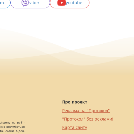
am
viber
youtube
Про проект
Реклама на "Протокол"
"Протокол" без реклами!
міщену на веб -
цією розуміються
Карта сайту
а, скани, відео,