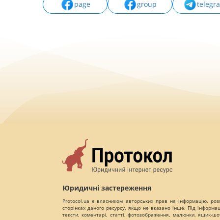
page
group
telegr
Юридичні застереження
Protocol.ua є власником авторських прав на інформацію, роз
сторінках даного ресурсу, якщо не вказано інше. Під інформа
тексти, коментарі, статті, фотозображення, малюнки, ящик-шот