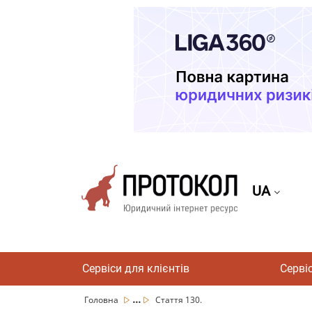
UA
Сервіси для клієнтів
Серві
...
Головна
Стаття 130.