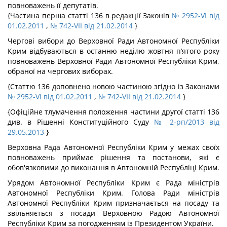
повноважень її депутатів.
{Частина перша статті 136 в редакції Законів
№ 2952-VI від
01.02.2011
,
№ 742-VII від 21.02.2014
}
Чергові вибори до Верховної Ради Автономної Республіки
Крим відбуваються в останню неділю жовтня п’ятого року
повноважень Верховної Ради Автономної Республіки Крим,
обраної на чергових виборах.
{Статтю 136 доповнено новою частиною згідно із Законами
№ 2952-VI від 01.02.2011
,
№ 742-VII від 21.02.2014
}
{Офіційне тлумачення положення частини другої статті 136
див. в Рішенні Конституційного Суду
№ 2-рп/2013 від
29.05.2013
}
Верховна Рада Автономної Республіки Крим у межах своїх
повноважень приймає рішення та постанови, які є
обов'язковими до виконання в Автономній Республіці Крим.
Урядом Автономної Республіки Крим є Рада міністрів
Автономної Республіки Крим. Голова Ради міністрів
Автономної Республіки Крим призначається на посаду та
звільняється з посади Верховною Радою Автономної
Республіки Крим за погодженням із Президентом України.