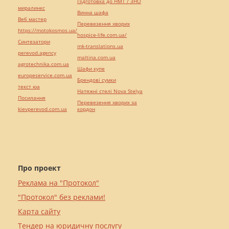
Підготовка до НМТ / ЗНО
миралинкс
Винна шафа
Веб мастер
Перевезення хворих
https://motokosmos.ua/
hospice-life.com.ua/
Синтезатори
mk-translations.ua
perevod.agency
maltina.com.ua
agrotechnika.com.ua
Шафи купе
europeservice.com.ua
Брендові сумки
текст юа
Натяжні стелі Nova Stelya
Посилання
Перевезення хворих за
kievperevod.com.ua
кордон
Про проект
Реклама на "Протокол"
"Протокол" без реклами!
Карта сайту
Тендер на юридичну послугу