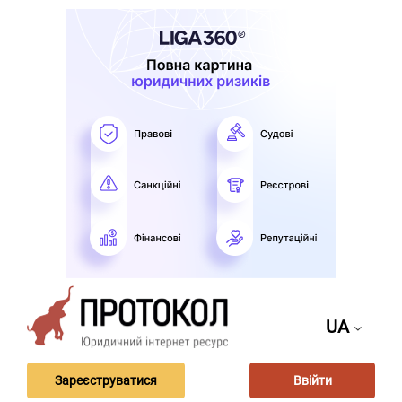
UA
Зареєструватися
Ввійти