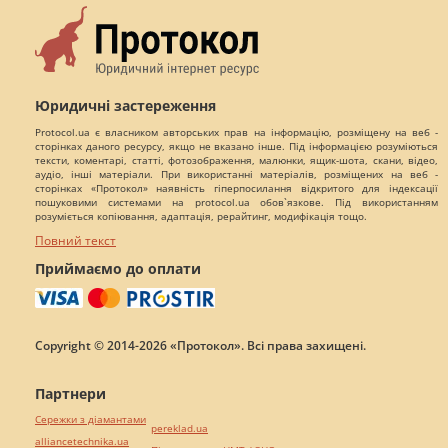
Юридичні застереження
Protocol.ua є власником авторських прав на інформацію, розміщену на веб -
сторінках даного ресурсу, якщо не вказано інше. Під інформацією розуміються
тексти, коментарі, статті, фотозображення, малюнки, ящик-шота, скани, відео,
аудіо, інші матеріали. При використанні матеріалів, розміщених на веб -
сторінках «Протокол» наявність гіперпосилання відкритого для індексації
пошуковими системами на protocol.ua обов`язкове. Під використанням
розуміється копіювання, адаптація, рерайтинг, модифікація тощо.
Повний текст
Приймаємо до оплати
Copyright © 2014-2026 «Протокол». Всі права захищені.
Партнери
Сережки з діамантами
pereklad.ua
alliancetechnika.ua