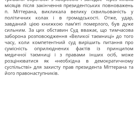
місяців після закінчення президентських повноважень
п. Міттерана, викликала велику схвильованість у
політичних колах і в громадськості. Отже, удар,
завданий цією книжкою пам'яті померлого, був дуже
сильним. За цих обставин Суд вважає, що тимчасова
заборона розповсюдження «Великої таємниці» до того
часу, коли компетентний суд вирішить питання про
сумісність оприлюднених фактів із принципом
медичної таємниці і з правами інших осіб, може
розцінюватися як «необхідна в демократичному
суспільстві» для захисту прав президента Міттерана та
його правонаступників.