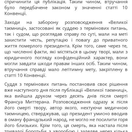
спричинити ця публікація. Таким чином, втручання
було передбачене законом у значенні статті 10
Конвенції.
Заходи на заборону розповсюдження «Великої
таємниці», застосовані як суддею з термінових питань,
так і судом, що розглядав справу по суті, мали на меті
захистити честь, репутацію і повагу до приватного
життя померлого президента. Крім того, саме через те,
що численні факти, які містяться в цьому творі, мали з
юридичного погляду конфіденційний характер, вони
могли завдати шкоди правам інших осіб. Таким чином,
втручання справді мало легітимну мету, закріплену в
статті 10 Конвенції.
Суддя з термінових питань постановив своє рішення
вже наступного дня після публікації «Великої таємниці»,
яка вийшла друком через десять днів після смерті
Франсуа Миттерана. Розповсюдження одразу ж після
його смерті твору, автор якого, нехтуючи медичною
таємницею, стверджував, що президент умисно вводив
в оману французький народ, не могло не посилити горя
його близьких. Крім того, ця смерть, яка настала після
тривалої боротьби з хворобою і заледве через кілька