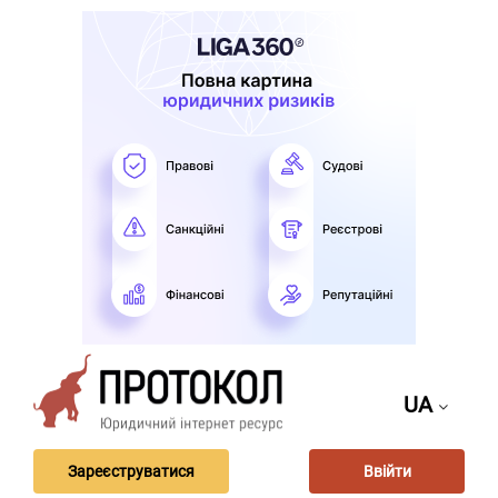
UA
Зареєструватися
Ввійти