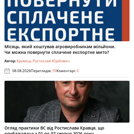
Місяць, який коштував агровиробникам мільйони.
Чи можна повернути сплачене експортне мито?
Автор:
Кравець Ростислав Юрійович
08.08.2026
Переглядів:
59
Коментарі:
0
Огляд практики ВС від Ростислава Кравця, що
опублікована з 01 по 07 серпня 2026 року