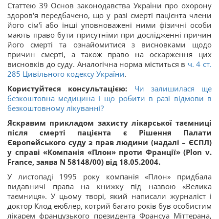
Статтею 39 Основ законодавства України про охорону
здоров'я передбачено, що у разі смерті пацієнта члени
його сім'ї або інші уповноважені ними фізичні особи
мають право бути присутніми при дослідженні причин
його смерті та ознайомитися з висновками щодо
причин смерті, а також право на оскарження цих
висновків до суду. Аналогічна норма міститься в
ч. 4 ст.
285 Цивільного кодексу України
.
Користуйтеся консультацією:
Чи залишилася ще
безкоштовна медицина і що робити в разі відмови в
безкоштовному лікуванні?
Яскравим прикладом захисту лікарської таємниці
після смерті пацієнта є Рішення Палати
Європейського суду з прав людини (надалі – ЄСПЛ)
у справі «Компанія «Плон» проти Франції» (Plon v.
France, заява N 58148/00) від 18.05.2004.
У листопаді 1995 року компанія «Плон» придбала
видавничі права на книжку під назвою «Велика
таємниця». У цьому творі, який написали журналіст і
доктор Клод еюблер, котрий багато років був особистим
лікарем французького президента Франсуа Міттерана,