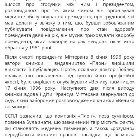
ішлося про стосунки між ним і президентом,
розповідалося про те, яким чином він організував
медичне обслуговування президента, про труднощі, які
мав долати у зв'язку з тим, що, бувши зобов'язаним
публікувати повідомлення про стан здоров'я
президента двічі на рік, він мусив приховувати хворобу
президента, який захворів на рак невдовзі після його
обрання у 1981 році.
Після смерті президента Міттерана 8 січня 1996 року
автори книжки і видавництво «Плон» вирішили
відкласти її публікацію. Проте, оскільки доктор Ґюблер
вважав, що поставлено під сумнів його професійні
якості, було вирішено опублікувати «Велику таємницю»
17 січня 1996 року. Наступного дня після виходу
книжки вдова і діти Франсуа Міттерана звернулися до
суду, який заборонив розповсюдження книжки «Велика
таємниця».
ЄСПЛ зазначив, що компанія «Плон», поза сумнівом,
повинна була знати, що зазначений твір містить факти,
які становлять медичну таємницю, а також «розумно»
передбачити можливі правові наслідки, що їх могла