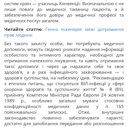
систем країн — учасниць Конвенції. Визначальною є не
лише повага до медичної таємниці пацієнта, а й
забезпечення його довіри до медичної професії та
медичних послуг загалом.
Читайте статтю
:
Генна інженерія: межі дотримання
прав людини
Без такого захисту особи, які потребують медичної
допомоги, можуть свідомо уникати надання інформації
особистого та інтимного характеру, необхідної для
отримання належного лікування, та навіть отримання
такої допомоги і через це наражати себе та своє
здоров’я, а в разі інфекційного захворювання — і
здоров’я суспільства, на небезпеку (див. “Рекомендацію
з етичних питань, що стосуються ВІЛ-інфекції у сфері
охорони здоров’я та суспільного життя” № R (89),
прийняту Комітетом Міністрів Ради Європи 24 жовтня
1989 р., особливо загальні зауваги стосовно
конфіденційності медичних даних у п. 165
пояснювальної записки). Отже, внутрішнє
законодавство повинно забезпечувати гарантії,
достатні для запобігання передання або розголошення