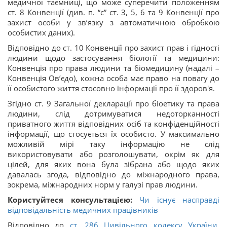
медичної таємниці, що може суперечити положенням
ст. 8 Конвенції (див. п. “с” ст. 3, 5, 6 та 9 Конвенції про
захист особи у зв’язку з автоматичною обробкою
особистих даних).
Відповідно до ст. 10 Конвенції про захист прав і гідності
людини щодо застосування біології та медицини:
Конвенція про права людини та біомедицину (надалі –
Конвенція Ов’єдо), кожна особа має право на повагу до
її особистого життя стосовно інформації про її здоров'я.
Згідно ст. 9 Загальної декларації про біоетику та права
людини, слід дотримуватися недоторканності
приватного життя відповідних осіб та конфіденційності
інформації, що стосується їх особисто. У максимально
можливій мірі таку інформацію не слід
використовувати або розголошувати, окрім як для
цілей, для яких вона була зібрана або щодо яких
давалась згода, відповідно до міжнародного права,
зокрема, міжнародних норм у галузі прав людини.
Користуйтеся консультацією:
Чи існує насправді
відповідальність медичних працівників
Відповідно до
ст. 286 Цивільного кодексу України
,