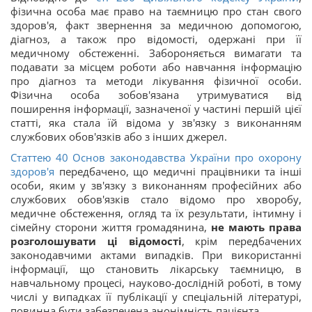
фізична особа має право на таємницю про стан свого
здоров'я, факт звернення за медичною допомогою,
діагноз, а також про відомості, одержані при її
медичному обстеженні. Забороняється вимагати та
подавати за місцем роботи або навчання інформацію
про діагноз та методи лікування фізичної особи.
Фізична особа зобов'язана утримуватися від
поширення інформації, зазначеної у частині першій цієї
статті, яка стала їй відома у зв'язку з виконанням
службових обов'язків або з інших джерел.
Статтею 40 Основ законодавства України про охорону
здоров'я
передбачено, що медичні працівники та інші
особи, яким у зв'язку з виконанням професійних або
службових обов'язків стало відомо про хворобу,
медичне обстеження, огляд та їх результати, інтимну і
сімейну сторони життя громадянина,
не мають права
розголошувати ці відомості
, крім передбачених
законодавчими актами випадків. При використанні
інформації, що становить лікарську таємницю, в
навчальному процесі, науково-дослідній роботі, в тому
числі у випадках її публікації у спеціальній літературі,
повинна бути забезпечена анонімність пацієнта.