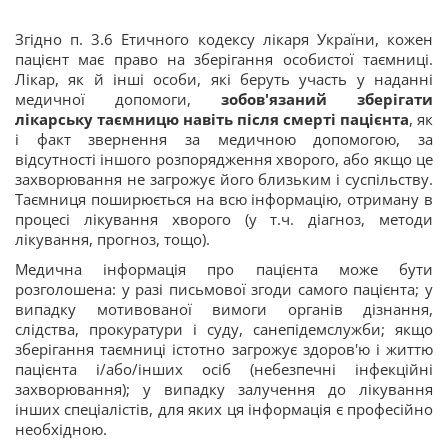
Згідно п. 3.6 Етичного кодексу лікаря України, кожен
пацієнт має право на зберігання особистої таємниці.
Лікар, як й інші особи, які беруть участь у наданні
медичної допомоги,
зобов'язаний зберігати
лікарську таємницю навіть після смерті пацієнта
, як
і факт звернення за медичною допомогою, за
відсутності іншого розпорядження хворого, або якщо це
захворювання не загрожує його близьким і суспільству.
Таємниця поширюється на всю інформацію, отриману в
процесі лікування хворого (у т.ч. діагноз, методи
лікування, прогноз, тощо).
Медична інформація про пацієнта може бути
розголошена: у разі письмової згоди самого пацієнта; у
випадку мотивованої вимоги органів дізнання,
слідства, прокуратури і суду, санепідемслужби; якщо
зберігання таємниці істотно загрожує здоров'ю і життю
пацієнта і/або/інших осіб (небезпечні інфекційні
захворювання); у випадку залучення до лікування
інших спеціалістів, для яких ця інформація є професійно
необхідною.