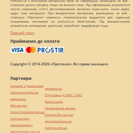
Protocol.ua є власником авторських прав на інформацію, розміщену на веб -
сторінках даного ресурсу, якщо не вказано інше. Під інформацією розуміються
тексти, коментарі, статті, фотозображення, малюнки, ящик-шота, скани, відео,
аудіо, інші матеріали. При використанні матеріалів, розміщених на веб -
сторінках «Протокол» наявність гіперпосилання відкритого для індексації
пошуковими системами на protocol.ua обов`язкове. Під використанням
розуміється копіювання, адаптація, рерайтинг, модифікація тощо.
Повний текст
Приймаємо до оплати
Copyright © 2014-2026 «Протокол». Всі права захищені.
Партнери
Сережки з діамантами
pereklad.ua
alliancetechnika.ua
Підготовка до НМТ / ЗНО
миралинкс
Винна шафа
Веб мастер
Перевезення хворих
https://motokosmos.ua/
hospice-life.com.ua/
Синтезатори
mk-translations.ua
perevod.agency
maltina.com.ua
agrotechnika.com.ua