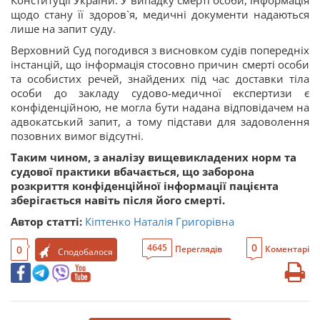
Конституції України. У випадку смерті особи, інформація
щодо стану її здоров`я, медичні документи надаються
лише на запит суду.
Верховний Суд погодився з висновком судів попередніх
інстанцій, що інформація стосовно причин смерті особи
та особистих речей, знайдених під час доставки тіла
особи до закладу судово-медичної експертизи є
конфіденційною, не могла бути надана відповідачем на
адвокатський запит, а тому підстави для задоволення
позовних вимог відсутні.
Таким чином, з аналізу вищевикладених норм та
судової практики вбачається, що заборона
розкриття конфіденційної інформації пацієнта
зберігається навіть після його смерті.
Автор статті:
Кіптенко Наталія Григорівна
0
4645
0
Переглядів
Коментарі
Сподобалося