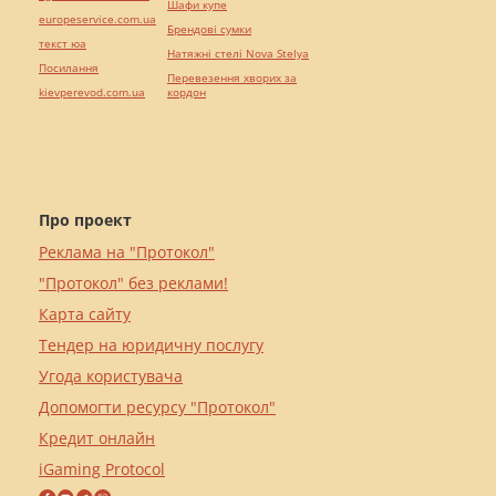
Шафи купе
europeservice.com.ua
Брендові сумки
текст юа
Натяжні стелі Nova Stelya
Посилання
Перевезення хворих за
kievperevod.com.ua
кордон
Про проект
Реклама на "Протокол"
"Протокол" без реклами!
Карта сайту
Тендер на юридичну послугу
Угода користувача
Допомогти ресурсу "Протокол"
Кредит онлайн
iGaming Protocol