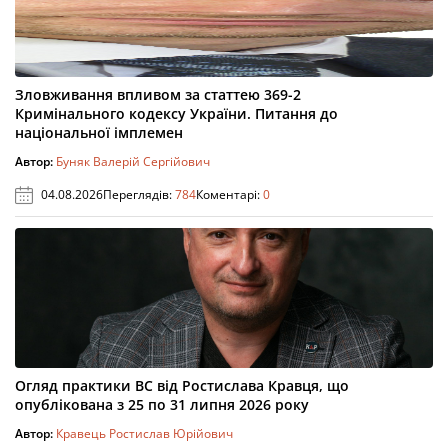
Зловживання впливом за статтею 369-2
Кримінального кодексу України. Питання до
національної імплемен
Автор:
Буняк Валерій Сергійович
04.08.2026
Переглядів:
784
Коментарі:
0
Огляд практики ВС від Ростислава Кравця, що
опублікована з 25 по 31 липня 2026 року
Автор:
Кравець Ростислав Юрійович