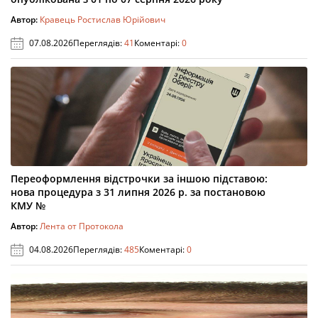
Автор:
Кравець Ростислав Юрійович
07.08.2026
Переглядів:
41
Коментарі:
0
Переоформлення відстрочки за іншою підставою:
нова процедура з 31 липня 2026 р. за постановою
КМУ №
Автор:
Лента от Протокола
04.08.2026
Переглядів:
485
Коментарі:
0