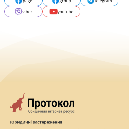
page
group
telegram
viber
youtube
Юридичні застереження