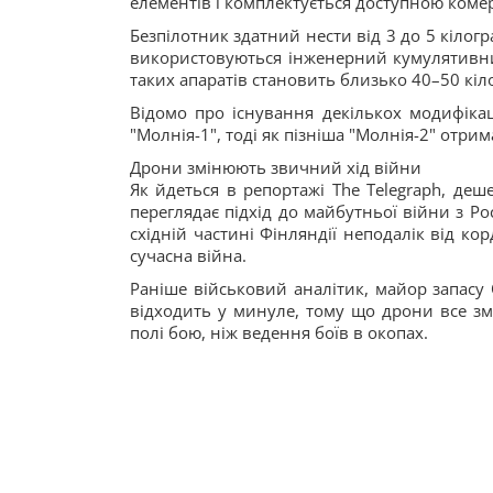
елементів і комплектується доступною ком
Безпілотник здатний нести від 3 до 5 кілог
використовуються інженерний кумулятивний
таких апаратів становить близько 40–50 кіло
Відомо про існування декількох модифіка
"Молнія-1", тоді як пізніша "Молнія-2" отр
Дрони змінюють звичний хід війни
Як йдеться в репортажі The Telegraph, де
переглядає підхід до майбутньої війни з Ро
східній частині Фінляндії неподалік від ко
сучасна війна.
Раніше військовий аналітик, майор запасу
відходить у минуле, тому що дрони все з
полі бою, ніж ведення боїв в окопах.