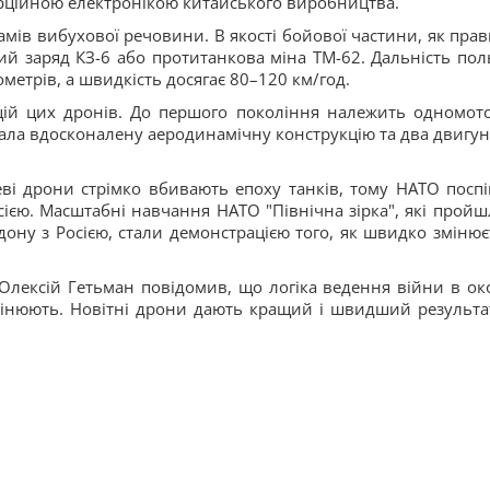
ерційною електронікою китайського виробництва.
рамів вибухової речовини. В якості бойової частини, як прав
 заряд КЗ-6 або протитанкова міна ТМ-62. Дальність пол
метрів, а швидкість досягає 80–120 км/год.
цій цих дронів. До першого покоління належить одномот
имала вдосконалену аеродинамічну конструкцію та два двигун
шеві дрони стрімко вбивають епоху танків, тому НАТО посп
сією. Масштабні навчання НАТО "Північна зірка", які пройш
рдону з Росією, стали демонстрацією того, як швидко змінює
 Олексій Гетьман повідомив, що логіка ведення війни в ок
мінюють. Новітні дрони дають кращий і швидший результа