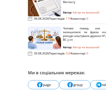
Мін’юсту
Автор:
Автор не вказаний
06.08.2026
Переглядів:
119
Коментарі:
0
Чоловік помер, але п
залишилася: як фраза «н
розсуд» коштувала дружині $1,
ВС у сп
Автор:
Автор не вказаний
05.08.2026
Переглядів:
526
Коментарі:
0
Ми в соціальних мережах:
page
group
te