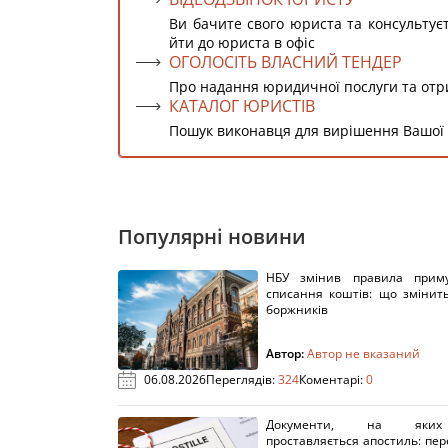
Ви бачите свого юриста та консультує
йти до юриста в офіс
ОГОЛОСІТЬ ВЛАСНИЙ ТЕНДЕР
Про надання юридичної послуги та от
КАТАЛОГ ЮРИСТІВ
Пошук виконавця для вирішення Вашої
Популярні новини
НБУ змінив правила приму
списання коштів: що змінит
боржників
Автор:
Автор не вказаний
06.08.2026
Переглядів:
324
Коментарі:
0
Документи, на яки
проставляється апостиль: пере