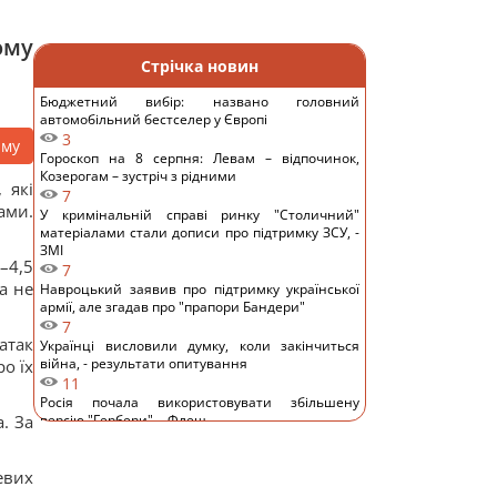
ому
Стрічка новин
Бюджетний вибір: названо головний
автомобільний бестселер у Європі
3
аму
Гороскоп на 8 серпня: Левам – відпочинок,
Козерогам – зустріч з рідними
 які
7
ами.
У кримінальній справі ринку "Столичний"
матеріалами стали дописи про підтримку ЗСУ, -
ЗМІ
–4,5
7
а не
Навроцький заявив про підтримку української
армії, але згадав про "прапори Бандери"
7
атак
Українці висловили думку, коли закінчиться
війна, - результати опитування
о їх
11
Росія почала використовувати збільшену
. За
версію "Гербери", - Флеш
10
Смачна сирна запіканка з рисом: старовинний
евих
рецепт по-українськи
12