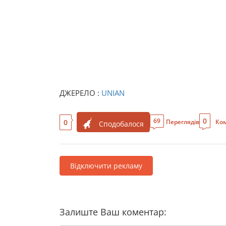
ДЖЕРЕЛО :
UNIAN
0
69
0
Переглядів
Ком
Сподобалося
Відключити рекламу
Залиште Ваш коментар: