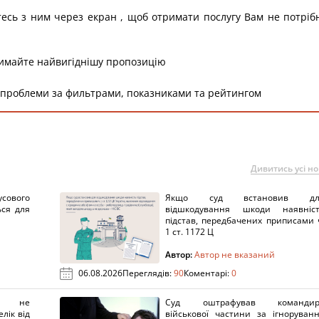
тесь з ним через екран , щоб отримати послугу Вам не потріб
римайте найвигіднішу пропозицію
 проблеми за фильтрами, показниками та рейтингом
Дивитись усі н
сового
Якщо суд встановив дл
ься для
відшкодування шкоди наявніс
підстав, передбачених приписами 
1 ст. 1172 Ц
Автор:
Автор не вказаний
06.08.2026
Переглядів:
90
Коментарі:
0
х не
Суд оштрафував командир
лік від
військової частини за ігноруван