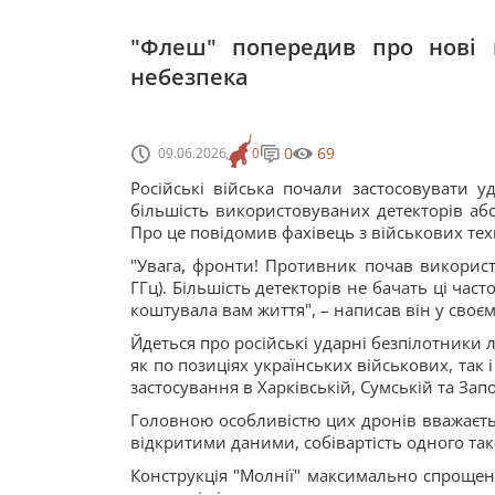
"Флеш" попередив про нові 
небезпека
0
69
09.06.2026
0
Російські війська почали застосовувати у
більшість використовуваних детекторів аб
Про це повідомив фахівець з військових техн
"Увага, фронти! Противник почав використо
ГГц). Більшість детекторів не бачать ці ча
коштувала вам життя", – написав він у своєм
Йдеться про російські ударні безпілотники 
як по позиціях українських військових, так
застосування в Харківській, Сумській та Запо
Головною особливістю цих дронів вважаєтьс
відкритими даними, собівартість одного так
Конструкція "Молнії" максимально спрощена