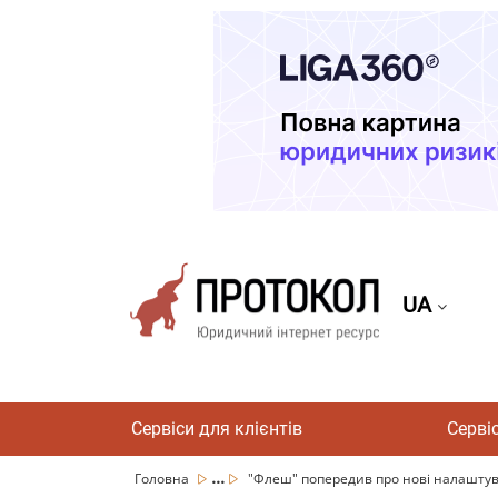
UA
Сервіси для клієнтів
Серві
...
Головна
"Флеш" попередив про нові налаштува