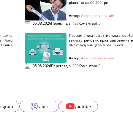
рішення на 66 560 грн
Автор:
Автор не вказаний
05.08.2026
Переглядів:
423
Коментарі:
0
озика
Правомірним і ефективним способ
а його
захисту речових прав замовника 
1 млн (
об’єкт будівництва в разі їх осп
Автор:
Автор не вказаний
05.08.2026
Переглядів:
399
Коментарі:
0
legram
viber
youtube