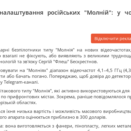
налаштування російських "Молній": у ч
Відключити рекл
дарні безпілотники типу "Молнія" на нових відеочастотах,
о взагалі не фіксують, або виявляють з великими труднощ
ологій та зв'язку Сергій "Флеш" Бескрестнов.
вувати на "Молніях" діапазон відеочастот 4,1–4,5 ГГц (4,3
стоти або бачать погано. Попереджаю, щоб довіра до детектор
у Telegram-каналі.
літакового типу "Молнія", які активно використовуються для 
 і по прифронтових містах. Зокрема, раніше повідомлялося пр
різькій областях.
я їхня низька вартість і можливість масового виробництва
ого апарата оцінюється приблизно в 300 доларів.
: вона виготовляється з фанери, пінопласту, легких метал