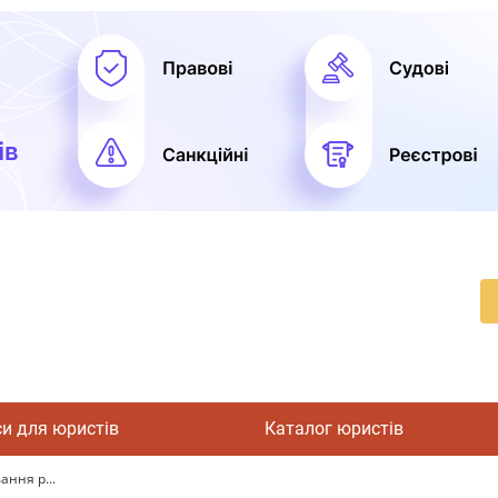
си для юристів
Каталог юристів
ння р...