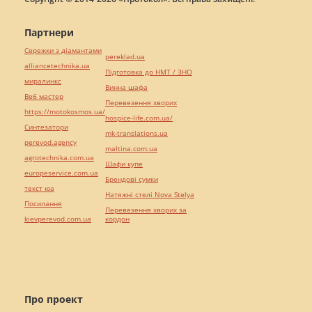
Партнери
Сережки з діамантами
pereklad.ua
alliancetechnika.ua
Підготовка до НМТ / ЗНО
миралинкс
Винна шафа
Веб мастер
Перевезення хворих
https://motokosmos.ua/
hospice-life.com.ua/
Синтезатори
mk-translations.ua
perevod.agency
maltina.com.ua
agrotechnika.com.ua
Шафи купе
europeservice.com.ua
Брендові сумки
текст юа
Натяжні стелі Nova Stelya
Посилання
Перевезення хворих за
kievperevod.com.ua
кордон
Про проект