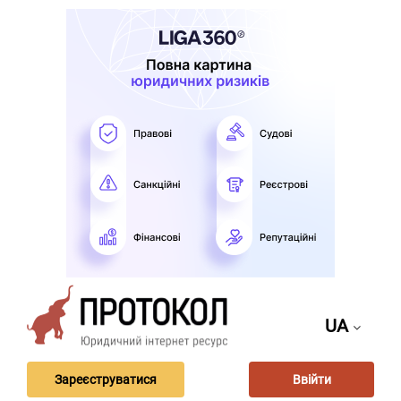
UA
Зареєструватися
Ввійти