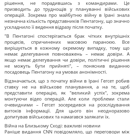
рішення, не порадившись з командирами. Це
призводить до труднощів у плануванні військових
операцій. Зокрема про майбутню війну в Ірані знала
незначна кількість представників Пентагону, що значно
ускладнило її ведення відразу після початку.
"В Пентагоні спостерігається брак чітких внутрішніх
процесів, спричинених масовою параноєю. Все
вирішується в кожному окремому випадку, тому що
немає делегування повноважень – немає довіри. А
якщо немає делегування чи довіри, політичні рішення
не можуть бути прийняті", – поняснив виданню
посадовець Пентагону на умовах анонімності.
Відзначається, що з початку війни в Ірані Гегсет робив
ставку не на військове планування, а на те, щоб
представити операцію, як "великий успіх", зокрема
монтуючи відео операцій. Але коли проблеми стали
очевидними – Гегсет зосередився на розслідування
витоків інформації. Для цього він неодноразово
допитував військових та намагався залякати їх.
Війна на Близькому Сході: важливі новини
Раніше видання CNN повідомляло, що переговори між