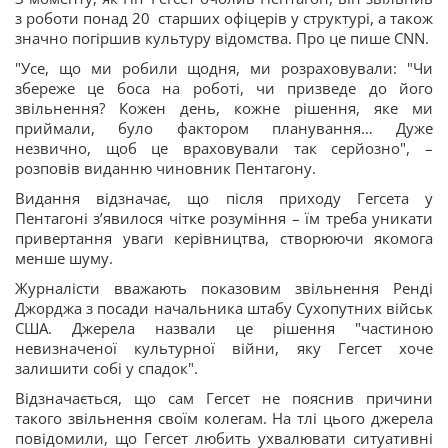
з роботи понад 20 старших офіцерів у структурі, а також
значно погіршив культуру відомства. Про це пише CNN.
"Усе, що ми робили щодня, ми розраховували: "Чи
збереже це боса на роботі, чи призведе до його
звільнення? Кожен день, кожне рішення, яке ми
приймали, було фактором планування… Дуже
незвично, щоб це враховували так серйозно", –
розповів виданню чиновник Пентагону.
Видання відзначає, що після приходу Гегсета у
Пентагоні зʼявилося чітке розуміння – їм треба уникати
привертання уваги керівництва, створюючи якомога
менше шуму.
Журналісти вважають показовим звільнення Ренді
Джорджа з посади начальника штабу Сухопутних військ
США. Джерела назвали це рішення "частиною
невизначеної культурної війни, яку Гегсет хоче
залишити собі у спадок".
Відзначається, що сам Гегсет не пояснив причини
такого звільнення своїм колегам. На тлі цього джерела
повідомили, що Гегсет любить ухвалювати ситуативні