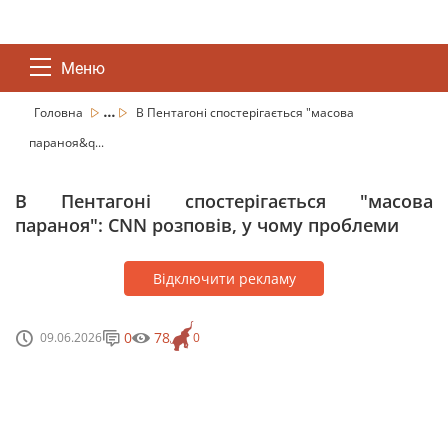
Меню
...
Головна
В Пентагоні спостерігається "масова
параноя&q...
В Пентагоні спостерігається "масова
параноя": CNN розповів, у чому проблеми
Відключити рекламу
0
78
09.06.2026
0