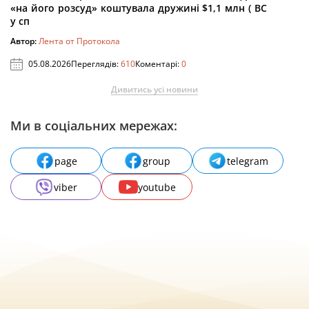
«на його розсуд» коштувала дружині $1,1 млн ( ВС
у сп
Автор:
Лента от Протокола
05.08.2026
Переглядів:
610
Коментарі:
0
Дивитись усі новини
Ми в соціальних мережах:
page
group
telegram
viber
youtube