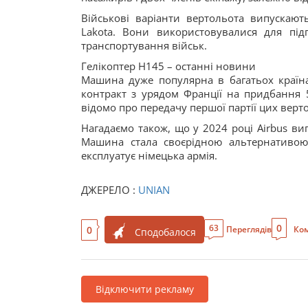
Військові варіанти вертольота випускаю
Lakota. Вони використовувалися для підго
транспортування військ.
Гелікоптер H145 – останні новини
Машина дуже популярна в багатьох країнах
контракт з урядом Франції на придбання 
відомо про передачу першої партії цих верто
Нагадаємо також, що у 2024 році Airbus в
Машина стала своєрідною альтернативою 
експлуатує німецька армія.
ДЖЕРЕЛО :
UNIAN
0
63
0
Переглядів
Ком
Сподобалося
Відключити рекламу