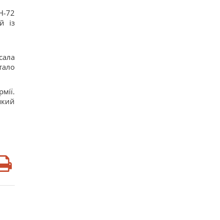
H-72
й із
сала
тало
мії.
який