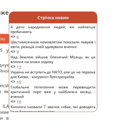
оже
Стрічка новин
4 дати народження людей, які найлегше
пробачають
6
аму
Шестимісячним немовлятам показали павуків і
квіти: реакція очей здивувала вчених
45 у
9
Над Землею зійшов Оленячий Місяць: як це
вплине на знаки зодіаку
днує
12
йної
Україна не вступить до НАТО, але це не поразка
для Києва, - колумніст Rzeczpospolita
10
ісій
Глобальне потепління може перевищити
и як
критичний поріг вже у найближчі місяці, -
вчений
10
 ILA
Кінологи назвали 7 звичок собак, які доводять
тиме
їхню безмежну відданість
11
ми в
Люди, які народилися в ці місяці, прокидаються
раніше за всіх - вони "жайворонки"
11