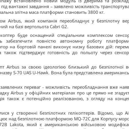
екіпажу встановлено новий модуль із дверима та розкла
 під вантажні завдання – заявлено можливість транспортув
альна злітна маса платформи становить 3800 кг.
м Airbus, який компанія переобладнує у безпілотну вер
ий на базі вертольота Cabri G2.
лікоптер буде оснащений спеціальним комплексом сенсор
ть забезпечити повністю автономну роботу платформ
атор на бортовій панелі виконує низку базових дій: перем
а також підтверджує готовність до польоту через сенсо
т Airbus за своєю ідеологією близький до безпілотної ве
а назву S-70 UAS U-Hawk. Вона була представлена американс
заявлених переваг - можливість переобладнання вже ная
падку Airbus у офіційних матеріалах про це прямо не згадуєт
ія також є потенційно реалізованою, з огляду на конце
ися у створенні безпілотних гелікоптерів. Відомо, що Ai
s працює над безпілотною платформою MQ-72C для Корпусу морс
-72B Lakota, який є американською військовою модифіка