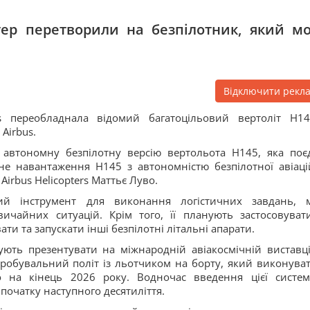
тер перетворили на безпілотник, який м
Відключити рекл
us переобладнала відомий багатоцільовий вертоліт H1
Airbus.
автономну безпілотну версію вертольота H145, яка поє
не навантаження H145 з автономністю безпілотної авіаці
irbus Helicopters Маттьє Луво.
ий інструмент для виконання логістичних завдань, м
ичайних ситуацій. Крім того, її планують застосовуват
и та запускати інші безпілотні літальні апарати.
ють презентувати на міжнародній авіакосмічній виставці
ипробувальний політ із льотчиком на борту, який виконува
но на кінець 2026 року. Водночас введення цієї систе
 початку наступного десятиліття.