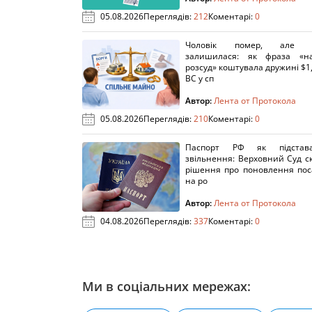
05.08.2026
Переглядів:
212
Коментарі:
0
Чоловік помер, але п
залишилася: як фраза «н
розсуд» коштувала дружині $1,
ВС у сп
Автор:
Лента от Протокола
05.08.2026
Переглядів:
210
Коментарі:
0
Паспорт РФ як підстав
звільнення: Верховний Суд с
рішення про поновлення пос
на ро
Автор:
Лента от Протокола
04.08.2026
Переглядів:
337
Коментарі:
0
Ми в соціальних мережах: