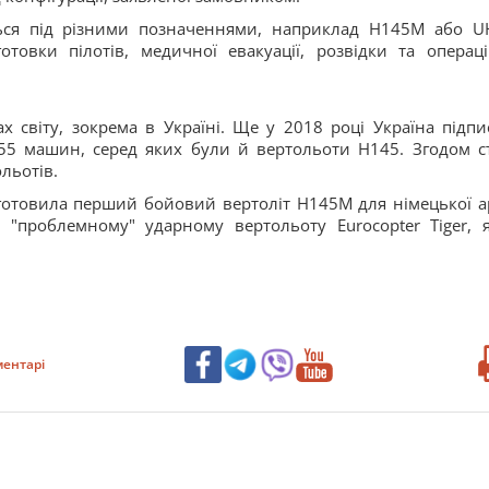
ться під різними позначеннями, наприклад H145M або U
товки пілотів, медичної евакуації, розвідки та операці
 світу, зокрема в Україні. Ще у 2018 році Україна підпи
55 машин, серед яких були й вертольоти H145. Згодом с
льотів.
иготовила перший бойовий вертоліт H145M для німецької ар
"проблемному" ударному вертольоту Eurocopter Tiger, 
ентарі