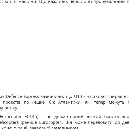
ерсію цієї машини. Що важливо, перший випробувальний п
ки Defence Express зазначили, що U145 частково спираєтьс
я проєктів по інший бік Атлантики, які тепер можуть 
у ринку.
 Eurocopter EC145) – це двомоторний легкий багатоціль
licopters (раніше Eurocopter). Він може перевозити до дев
д конфігурації, заявленої замовником.