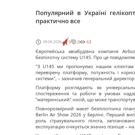
Популярний в Україні гелікоп
практично все
0
63
09.06.2026
0
Європейська авіабудівна компанія Airb
безпілотну систему U145. Про це повідомляє 
"З U145 ми пропонуємо нашим клієнтам 
перевірену платформу, потужність і корис
системи", – зазначив генеральний директор A
Платформу розглядають як універсальн
спостереження та роботи в умовах надзв
"материнський" носій, що може транспортуват
Повнорозмірний макет безпілотника плану
Berlin Air Show 2026 у Берліні. Перший в
роль страхувального пілота, запланова
експлуатацію очікується значно пізніше – на