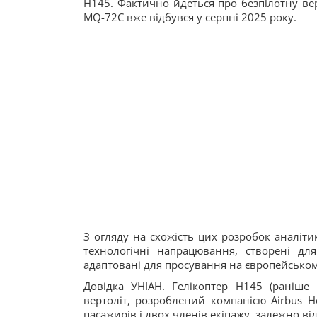
H145. Фактично йдеться про безпілотну в
MQ-72C вже відбувся у серпні 2025 року.
З огляду на схожість цих розробок аналіти
технологічні напрацювання, створені дл
адаптовані для просування на європейськом
Довідка УНІАН. Гелікоптер H145 (раніше
вертоліт, розроблений компанією Airbus He
пасажирів і двох членів екіпажу, залежно ві