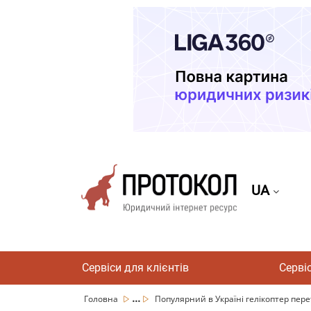
UA
Сервіси для клієнтів
Серві
...
Головна
Популярний в Україні гелікоптер пере