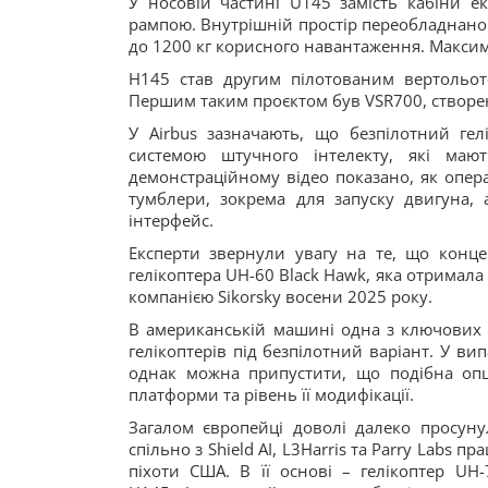
У носовій частині U145 замість кабіни 
рампою. Внутрішній простір переобладнано
до 1200 кг корисного навантаження. Максим
H145 став другим пілотованим вертольото
Першим таким проєктом був VSR700, створен
У Airbus зазначають, що безпілотний ге
системою штучного інтелекту, які маю
демонстраційному відео показано, як опер
тумблери, зокрема для запуску двигуна, 
інтерфейс.
Експерти звернули увагу на те, що концеп
гелікоптера UH-60 Black Hawk, яка отримал
компанією Sikorsky восени 2025 року.
В американській машині одна з ключових 
гелікоптерів під безпілотний варіант. У ви
однак можна припустити, що подібна опц
платформи та рівень її модифікації.
Загалом європейці доволі далеко просунул
спільно з Shield AI, L3Harris та Parry Lab
піхоти США. В її основі – гелікоптер UH