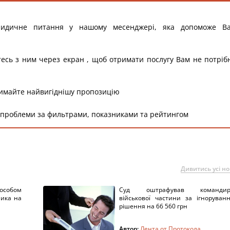
ридичне питання у нашому месенджері, яка допоможе В
тесь з ним через екран , щоб отримати послугу Вам не потріб
римайте найвигіднішу пропозицію
 проблеми за фильтрами, показниками та рейтингом
Дивитись усі н
пособом
Суд оштрафував командир
ника на
військової частини за ігноруван
рішення на 66 560 грн
Автор:
Лента от Протокола