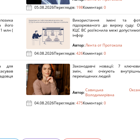
05.08.2026
Переглядів:
198
Коментарі:
0
озика
Використання імені та фот
а його
підозрюваного до вироку суду: 
1 млн (
КЦС ВС роз’яснила межі допустимо
інфор
Автор:
Лента от Протокола
04.08.2026
Переглядів:
426
Коментарі:
0
а для
Законодавчі новації: 7 ключов
касував
змін, які очікують внутрішн
адовця
переміщених людей
Савицька Оксан
Автор:
Володимирівна
04.08.2026
Переглядів:
475
Коментарі:
0