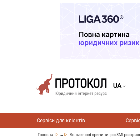
UA
Сервіси для клієнтів
Серві
...
Головна
Дві ключові причини: росЗМІ розкрили,