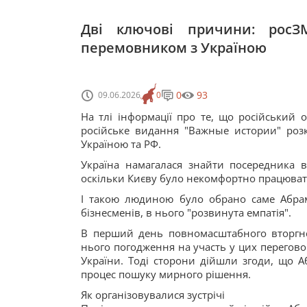
Дві ключові причини: росЗ
перемовником з Україною
0
93
09.06.2026
0
На тлі інформації про те, що російський 
російське видання "Важные истории" розк
Україною та РФ.
Україна намагалася знайти посередника 
оскільки Києву було некомфортно працюват
І такою людиною було обрано саме Абрам
бізнесменів, в нього "розвинута емпатія".
В перший день повномасштабного вторгне
нього погодження на участь у цих переговор
України. Тоді сторони дійшли згоди, що 
процес пошуку мирного рішення.
Як організовувалися зустрічі