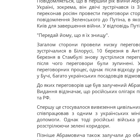
Повідомляється, що в перший рік війни Абра
Україні, зокрема, він двічі зустрічався і
переконав росіян провести переговори стор
повідомлення Зеленського до Путіна, в як
Київ для завершення війни. У відповідь Путі
"Передай йому, що я їх знищу".
Загалом сторони провели низку переговор
зустрічалися в Білорусі, 10 березня в Ан
березня в Стамбулі знову зустрілися перег
після чого переговори були зупинені. 
переговорних процес, однак після відходу
у Бучі, багато українських посадовців відмо
До яких переговорів ще був залучений Абр
Видання відзначає, що російських олігарх 
та РФ.
Спершу це стосувалося вивезення цивільних 
співпрацював з одним з українських міні
допомоги. Однак тоді російські війська 
розстрілюючи зелені коридори.
Пізніше Абрамовича також залучали до обм