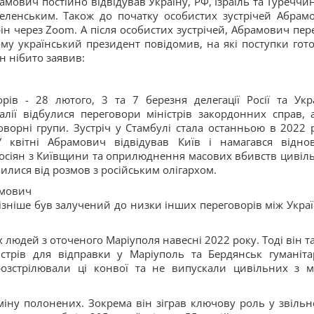
мович постійно відвідував Україну, РФ, Ізраїль та Туреччин
з Зеленським. Також до початку особистих зустрічей Абрам
ін через Zoom. А після особистих зустрічей, Абрамович пер
ому український президент повідомив, на які поступки гот
н нібито заявив:
ів - 28 лютого, 3 та 7 березня делегації Росії та Укр
талії відбулися переговори міністрів закордонних справ, 
оворні групи. Зустріч у Стамбулі стала останньою в 2022 р
У квітні Абрамович відвідував Київ і намагався відно
 росіян з Київщини та оприлюднення масових вбивств цивіл
вилися від розмов з російським олігархом.
амович
пізніше був залучений до низки інших переговорів між Укра
людей з оточеного Маріуполя навесні 2022 року. Тоді він т
стрів для відправки у Маріуполь та Бердянськ гуманіта
розстрілювали ці конвої та не випускали цивільних з мі
іну полонених. Зокрема він зіграв ключову роль у звільн