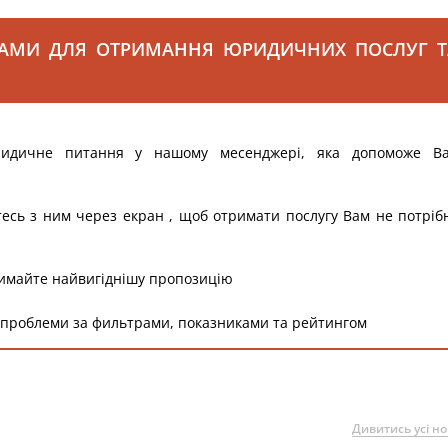
САМИ ДЛЯ ОТРИМАННЯ ЮРИДИЧНИХ ПОСЛУГ Т
ридичне питання у нашому месенджері, яка допоможе В
тесь з ним через екран , щоб отримати послугу Вам не потріб
римайте найвигіднішу пропозицію
 проблеми за фильтрами, показниками та рейтингом
Дивитись усі н