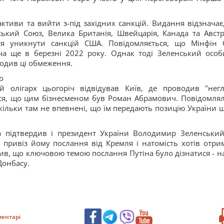
активи та вийти з-під західних санкцій. Видання відзначає
ький Союз, Велика Британія, Швейцарія, Канада та Австр
ся уникнути санкцій США. Повідомляється, що Мінфін
ча ще в березні 2022 року. Однак тоді Зеленський особ
водив ці обмеження.
о
 олігарх цьогоріч відвідував Київ, де проводив "негл
ся, що цим бізнесменом був Роман Абрамович. Повідомлял
оскільки там не впевнені, що їм передають позицію України 
а підтвердив і президент України Володимир Зеленський
 привіз йому послання від Кремля і натомість хотів отри
ив, що ключовою темою послання Путіна було дізнатися - н
Донбасу.
ентарі