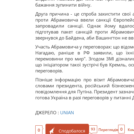
бажання зупинити війну.
Друга причина - це спроба захистити свої 
проти Абрамовича ввели санкції Європейс
запровадили санкції. Однак йому вдало
підготував пакет санкцій проти Абрамови
звернувся до Байдена, аби Вашингтон не в
Участь Абрамовича у переговорах: що відом
Нагадаю, раніше в РФ заявили, що їхній
перемовини про мир". Згодом ЗМІ дізнали
що ініціатором такої зустрічі був Кремль, 
переговорів.
Пізніше інформацію про візит Абрамович
словами президента, російський бізнесмен
повідомлення для Путіна. Президент зазнач
готова Україна в разі переговорів у питанні 
ДЖЕРЕЛО :
UNIAN
0
93
0
Переглядів
Ком
Сподобалося