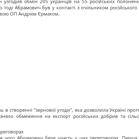
ін узгодив обмін 205 українців на 55 російських полонени
о тоді Абрамович був у контакті з очільником російського
вою ОП Андрієм Єрмаком.
ь в створенні "зернової угоди", яка дозволила Україні прот
зняло обмеження на експорт російських добрив та сільс
ереговорах
я чого Абрамович бере участь у цих переговорах. Перша 