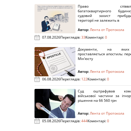
Право співвлас
багатоквартирного буди
судовий захист прибуди
території не залежить в
Автор:
Лента от Протокола
07.08.2026
Переглядів:
33
Коментарі:
0
Документи, на яки
проставляється апостиль: пере
Мін’юсту
Автор:
Лента от Протокола
06.08.2026
Переглядів:
122
Коментарі:
0
Суд оштрафував кома
військової частини за ігно
рішення на 66 560 грн
Автор:
Лента от Протокола
05.08.2026
Переглядів:
444
Коментарі:
0