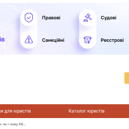
си для юристів
Каталог юристів
 як і чому Аб...