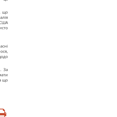
, що
алія
 США
исто
асні
ося,
щодо
. За
мати
а що