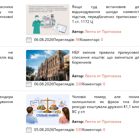
ника
Якщо суд встановив дл
нку на
відшкодування шкоди наявніс
нкової
підстав, передбачених приписами 
1 ст. 1172 Ц
Автор:
Лента от Протокола
06.08.2026
Переглядів:
98
Коментарі:
0
х не
НБУ змінив правила примусово
лік від
списання коштів: що зміниться д
боржників
Автор:
Лента от Протокола
06.08.2026
Переглядів:
338
Коментарі:
0
ндира
Чоловік помер, але позик
рування
залишилася: як фраза «на йо
розсуд» коштувала дружині $1,1 млн
ВС у сп
Автор:
Лента от Протокола
05.08.2026
Переглядів:
539
Коментарі:
0