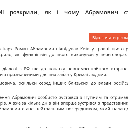
МІ розкрили, як і чому Абрамович с
Відключити рекл
олігарх Роман Абрамович відвідував Київ у травні цього р
рило, які функції він до цього виконував у переговорах
в діалозі з РФ ще до початку повномасштабного вторгне
и з призначеними для цих задач у Кремлі людьми.
овича, оскільки серед інших близьких до влади російс
ння Абрамович особисто зустрівся з Путіним та отримав
ів. А вже за кілька днів він вперше зустрівся з представни
Абрамович стане нейтральним посередником, який налаго