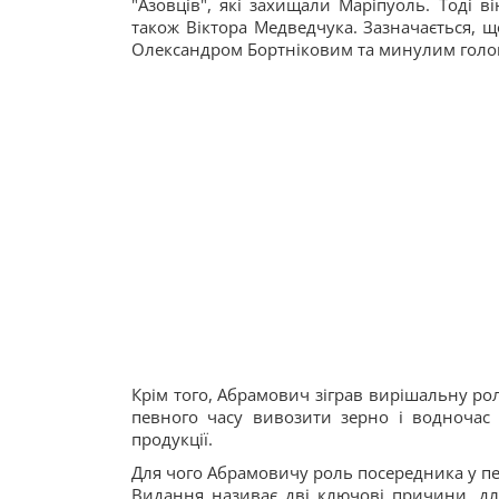
"Азовців", які захищали Маріпуоль. Тоді в
також Віктора Медведчука. Зазначається, щ
Олександром Бортніковим та минулим голо
Крім того, Абрамович зіграв вирішальну рол
певного часу вивозити зерно і водночас 
продукції.
Для чого Абрамовичу роль посередника у п
Видання називає дві ключові причини, дл