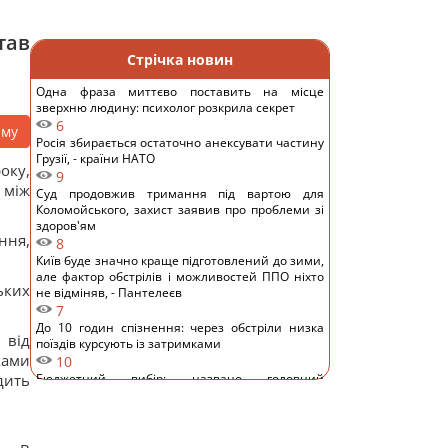
тав
Стрічка новин
Одна фраза миттєво поставить на місце
зверхню людину: психолог розкрила секрет
6
аму
Росія збирається остаточно анексувати частину
Грузії, - країни НАТО
оку,
9
 між
Суд продовжив тримання під вартою для
Коломойського, захист заявив про проблеми зі
здоров'ям
ння,
8
Київ буде значно краще підготовлений до зими,
але фактор обстрілів і можливостей ППО ніхто
ьких
не відміняв, - Пантелеєв
7
До 10 годин спізнення: через обстріли низка
 від
поїздів курсують із затримками
ками
10
дить
Бюджетний вибір: названо головний
автомобільний бестселер у Європі
11
Гороскоп на 8 серпня: Левам – відпочинок,
Козерогам – зустріч з рідними