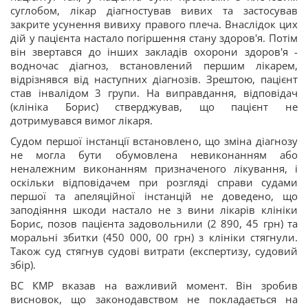
суглобом, лікар діагностував вивих та застосував
закрите усунення вивиху правого плеча. Внаслідок цих
дій у пацієнта настало погіршення стану здоров'я. Потім
він звертався до інших закладів охорони здоров'я -
водночас діагноз, встановлений першим лікарем,
відрізнявся від наступних діагнозів. Зрештою, пацієнт
став інвалідом 3 групи. На виправдання, відповідач
(клініка Борис) стверджував, що пацієнт не
дотримувався вимог лікаря.
Судом першої інстанції встановлено, що зміна діагнозу
не могла бути обумовлена ​​невиконанням або
неналежним виконанням призначеного лікування, і
оскільки відповідачем при розгляді справи судами
першої та апеляційної інстанцій не доведено, що
заподіяння шкоди настало не з вини лікарів клініки
Борис, позов пацієнта задовольнили (2 890, 45 грн) та
моральні збитки (450 000, 00 грн) з клініки стягнули.
Також суд стягнув судові витрати (експертизу, судовий
збір).
ВС КМР вказав на важливий момент. Він зробив
висновок, що законодавством не покладається на