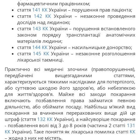
фармацевтичним працівником;
стаття
141
КК
України – порушення прав пацієнта;
стаття
142
КК
України – незаконне проведення
дослідів над людиною;
стаття
143
КК
України – порушення встановленого
законом порядку трансплантації анатомічних
матеріалів людини;
стаття
144
КК
України – насильницьке донорство;
стаття
145
КК
України – незаконне розголошення
лікарської таємниці.
Практично всі медичні злочини (правопорушення),
передбачені вищезгаданими статтями,
характеризуються тяжкими наслідками для потерпілого,
або суттєвою шкодою його здоров'ю, або небезпекою
для життя/здоров'я. Майже всі заходи покарання
включають позбавлення права займатися певною
діяльністю, або обіймати посаду. Найбільш м'який вид
покарання за вчинення перерахованих вище дій це
штраф (стаття
132
КК
України), а найсуворіше покарання
- позбавлення волі від 3 до 8 років (частина 2 статті
131
КК
України). Таке поняття як лікарська помилка статті
КК
– жодна з них не містять.