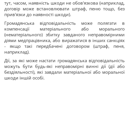
тут, часом, наявність шкоди не обов'язкова (наприклад,
договір може встановлювати штраф, пеню тощо, без
прив'язки до наявності шкоди).
Громадянська відповідальність може полягати в
компенсації матеріального або морального
(нематеріального) збитку завданого неправомірними
діями медпрацівника, або виражатися в інших санкціях
- якщо такі передбачені договором (штраф, пеня,
наприклад).
Дії, за які може настати громадянська відповідальність
можуть бути будь-які неправомірні винні дії (дії або
бездіяльності), які завдали матеріальної або моральної
шкоди іншій особі.