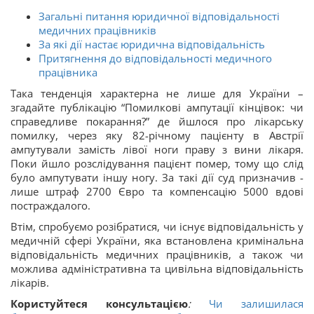
Загальні питання юридичної відповідальності
медичних працівників
За які дії настає юридична відповідальність
Притягнення до відповідальності медичного
працівника
Така тенденція характерна не лише для України –
згадайте публікацію “Помилкові ампутації кінцівок: чи
справедливе покарання?” де йшлося про лікарську
помилку, через яку 82-річному пацієнту в Австрії
ампутували замість лівої ноги праву з вини лікаря.
Поки йшло розслідування пацієнт помер, тому що слід
було ампутувати іншу ногу. За такі дії суд призначив -
лише штраф 2700 Євро та компенсацію 5000 вдові
постраждалого.
Втім, спробуємо розібратися, чи існує відповідальність у
медичній сфері України, яка встановлена ​​кримінальна
відповідальність медичних працівників, а також чи
можлива адміністративна та цивільна відповідальність
лікарів.
Користуйтеся консультацією
:
Чи залишилася