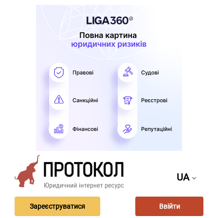
UA
Зареєструватися
Ввійти