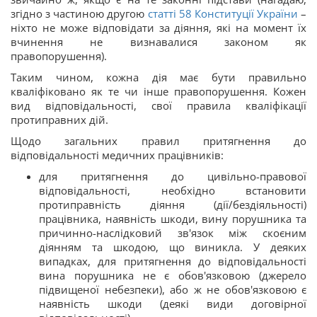
згідно з частиною другою
статті
58
Конституції України
–
ніхто не може відповідати за діяння, які на момент їх
вчинення не визнавалися законом як
правопорушення).
Таким чином, кожна дія має бути правильно
кваліфіковано як те чи інше правопорушення. Кожен
вид відповідальності, свої правила кваліфікації
протиправних дій.
Щодо загальних правил притягнення до
відповідальності медичних працівників:
для притягнення до цивільно-правової
відповідальності, необхідно встановити
протиправність діяння (дії/бездіяльності)
працівника, наявність шкоди, вину порушника та
причинно-наслідковий зв'язок між скоєним
діянням та шкодою, що виникла. У деяких
випадках, для притягнення до відповідальності
вина порушника не є обов'язковою (джерело
підвищеної небезпеки), або ж не обов'язковою є
наявність шкоди (деякі види договірної