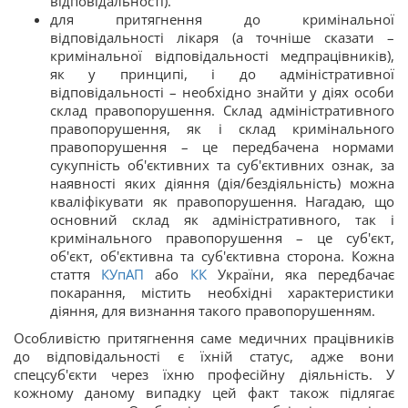
відповідальності).
для притягнення до кримінальної
відповідальності лікаря (а точніше сказати –
кримінальної відповідальності медпрацівників),
як у принципі, і до адміністративної
відповідальності – необхідно знайти у діях особи
склад правопорушення. Склад адміністративного
правопорушення, як і склад кримінального
правопорушення – це передбачена нормами
сукупність об'єктивних та суб'єктивних ознак, за
наявності яких діяння (дія/бездіяльність) можна
кваліфікувати як правопорушення. Нагадаю, що
основний склад як адміністративного, так і
кримінального правопорушення – це суб'єкт,
об'єкт, об'єктивна та суб'єктивна сторона. Кожна
стаття
КУпАП
або
КК
України, яка передбачає
покарання, містить необхідні характеристики
діяння, для визнання такого правопорушенням.
Особливістю притягнення саме медичних працівників
до відповідальності є їхній статус, адже вони
спецсуб'єкти через їхню професійну діяльність. У
кожному даному випадку цей факт також підлягає