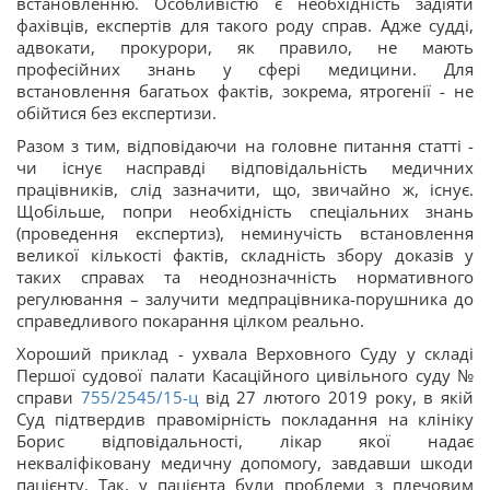
встановленню. Особливістю є необхідність задіяти
фахівців, експертів для такого роду справ. Адже судді,
адвокати, прокурори, як правило, не мають
професійних знань у сфері медицини. Для
встановлення багатьох фактів, зокрема, ятрогенії - не
обійтися без експертизи.
Разом з тим, відповідаючи на головне питання статті -
чи існує насправді відповідальність медичних
працівників, слід зазначити, що, звичайно ж, існує.
Щобільше, попри необхідність спеціальних знань
(проведення експертиз), неминучість встановлення
великої кількості фактів, складність збору доказів у
таких справах та неоднозначність нормативного
регулювання – залучити медпрацівника-порушника до
справедливого покарання цілком реально.
Хороший приклад - ухвала Верховного Суду у складі
Першої судової палати Касаційного цивільного суду №
справи
755/2545/15-ц
від 27 лютого 2019 року, в якій
Суд підтвердив правомірність покладання на клініку
Борис відповідальності, лікар якої надає
некваліфіковану медичну допомогу, завдавши шкоди
пацієнту. Так, у пацієнта були проблеми з плечовим