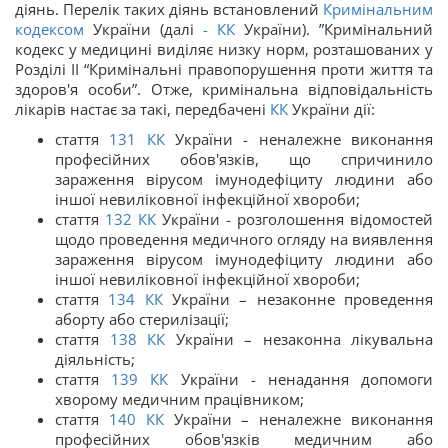
діянь. Перелік таких діянь встановлений
Кримінальним
кодексом
України (далі
-
КК
України). ”Кримінальний
кодекс у медицині виділяє низку норм, розташованих у
Розділі ІІ “Кримінальні правопорушення проти життя та
здоров'я особи”. Отже, кримінальна відповідальність
лікарів настає за такі, передбачені
КК
України дії:
стаття
131
КК
України - неналежне виконання
професійних обов'язків, що спричинило
зараження вірусом імунодефіциту людини або
іншої невиліковної інфекційної хвороби;
стаття
132
КК
України - розголошення відомостей
щодо проведення медичного огляду на виявлення
зараження вірусом імунодефіциту людини або
іншої невиліковної інфекційної хвороби;
стаття
134
КК
України – незаконне проведення
аборту або стерилізації;
стаття
138
КК
України – незаконна лікувальна
діяльність;
стаття
139
КК
України - ненадання допомоги
хворому медичним працівником;
стаття
140
КК
України – неналежне виконання
професійних обов'язків медичним або