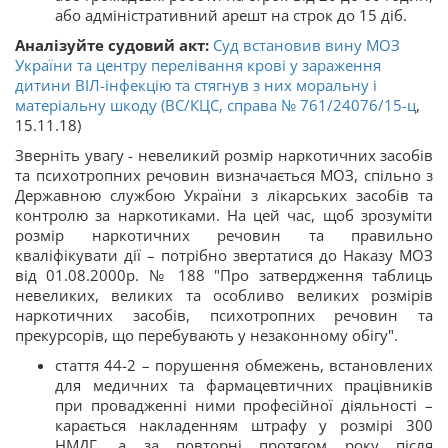
або адміністративний арешт на строк до 15 діб.
Аналізуйте судовий акт:
Суд встановив вину МОЗ
України та центру перелівання крові у зараження
дитини ВІЛ-інфекцію та стягнув з них моральну і
матеріальну шкоду (ВС/КЦС, справа
№ 761/24076/15-ц
,
15.11.18)
Зверніть увагу - невеликий розмір наркотичних засобів
та психотропних речовин визначається МОЗ, спільно з
Державною службою України з лікарських засобів та
контролю за наркотиками. На цей час, щоб зрозуміти
розмір наркотичних речовин та правильно
кваліфікувати дії – потрібно звертатися до Наказу МОЗ
від 01.08.2000р. № 188 "Про затвердження таблиць
невеликих, великих та особливо великих розмірів
наркотичних засобів, психотропних речовин та
прекурсорів, що перебувають у незаконному обігу".
стаття 44-2 – порушення обмежень, встановлених
для медичних та фармацевтичних працівників
при провадженні ними професійної діяльності –
карається накладенням штрафу у розмірі 300
НМДГ, а за повторні протягом року після