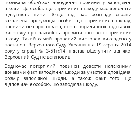
позивача обов'язок доведення провини у заподіянні
шкоди. Це особа, що спричинила шкоду має доводити
відсутність вини. Якщо під час розгляду справи
зазначена презумпція особи, що спричинила школу,
провини не спростована, вона є юридичною підставою
висновку про наявність провини того, хто спричинив
шкоду. Такий самий правовий висновок викладено у
постанові Верховного Суду України від 19 серпня 2014
року у справі № 3-51гс14, підстав відступити від якої
Верховний Суд не встановив.
Водночас потерпілий повинен довести належними
доказами факт заподіяння шкоди за участю відповідача,
розмір заподіяної шкоди, а також факт того, що
відповідач є особою, що заподіяла шкоду.