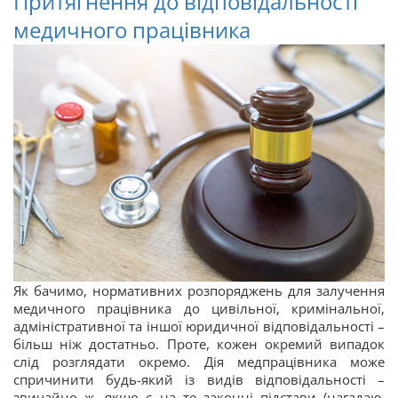
Притягнення до відповідальності
медичного працівника
Як бачимо, нормативних розпоряджень для залучення
медичного працівника до цивільної, кримінальної,
адміністративної та іншої юридичної відповідальності –
більш ніж достатньо. Проте, кожен окремий випадок
слід розглядати окремо. Дія медпрацівника може
спричинити будь-який із видів відповідальності –
звичайно ж, якщо є на те законні підстави (нагадаю,