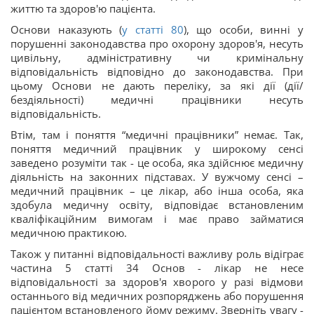
життю та здоров'ю пацієнта.
Основи наказують (
у статті 80
), що особи, винні у
порушенні законодавства про охорону здоров'я, несуть
цивільну, адміністративну чи кримінальну
відповідальність відповідно до законодавства. При
цьому Основи не дають переліку, за які дії (дії/
бездіяльності) медичні працівники несуть
відповідальність.
Втім, там і поняття “медичні працівники” немає. Так,
поняття медичний працівник у широкому сенсі
заведено розуміти так - це особа, яка здійснює медичну
діяльність на законних підставах. У вужчому сенсі –
медичний працівник – це лікар, або інша особа, яка
здобула медичну освіту, відповідає встановленим
кваліфікаційним вимогам і має право займатися
медичною практикою.
Також у питанні відповідальності важливу роль відіграє
частина 5 статті 34 Основ - лікар не несе
відповідальності за здоров'я хворого у разі відмови
останнього від медичних розпоряджень або порушення
пацієнтом встановленого йому режиму. Зверніть увагу -