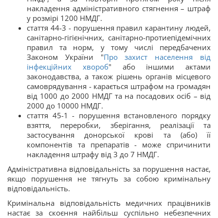
накладення адміністративного стягнення – штраф
у розмірі 1200 НМДГ.
стаття 44-3 - порушення правил карантину людей,
санітарно-гігієнічних, санітарно-протиепідемічних
правил та норм, у тому числі передбачених
Законом України "
Про захист населення від
інфекційних хвороб
" або іншими актами
законодавства, а також рішень органів місцевого
самоврядування - карається штрафом на громадян
від 1000 до 2000 НМДГ та на посадових осіб – від
2000 до 10000 НМДГ.
стаття 45-1 - порушення встановленого порядку
взяття, переробки, зберігання, реалізації та
застосування донорської крові та (або) її
компонентів та препаратів - може спричинити
накладення штрафу від 3 до 7 НМДГ.
Адміністративна відповідальність за порушення настає,
якщо порушення не тягнуть за собою кримінальну
відповідальність.
Кримінальна відповідальність медичних працівників
настає за скоєння найбільш суспільно небезпечних