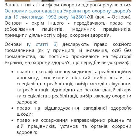
Загальні питання сфери охорони здоров'я регулюються
Основами законодавства України про охорону здоров'я
від 19 листопада 1992 року
№2801-
XII (далі – Основи).
Основи - окрім іншого - передбачають права та
зобов'язання пацієнтів, медичних працівників,
принципи діяльності у сфері охорони здоров'я.
Основи (
у статті 6
) декларують право кожного
громадянина (як у принципі, й іноземців, осіб без
громадянства, які постійно проживають на території
України) на охорону здоров'я, що передбачає (зокрема):
право на кваліфіковану медичну та реабілітаційну
допомогу, включаючи вільний вибір лікаря та
спеціаліста з реабілітації, вибір методів лікування
та реабілітації відповідно до рекомендацій лікаря
та спеціаліста з реабілітації, вибір закладу охорони
здоров'я;
право на відшкодування заподіяної здоров'ю
шкоди;
право на оскарження неправомірних рішень та
дій працівників, установ та органів охорони
здоров'я;