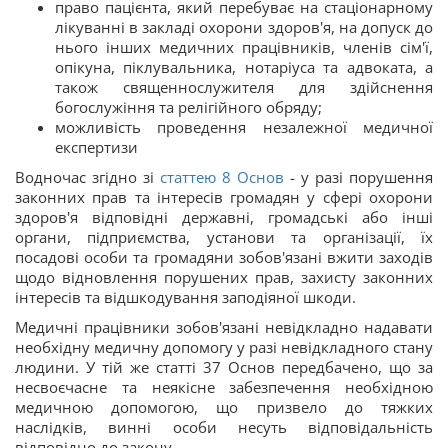
право пацієнта, який перебуває на стаціонарному
лікуванні в закладі охорони здоров'я, на допуск до
нього інших медичних працівників, членів сім'ї,
опікуна, піклувальника, нотаріуса та адвоката, а
також священнослужителя для здійснення
богослужіння та релігійного обряду;
можливість проведення незалежної медичної
експертизи
Водночас згідно зі
статтею 8 Основ
- у разі порушення
законних прав та інтересів громадян у сфері охорони
здоров'я відповідні державні, громадські або інші
органи, підприємства, установи та організації, їх
посадові особи та громадяни зобов'язані вжити заходів
щодо відновлення порушених прав, захисту законних
інтересів та відшкодування заподіяної шкоди.
Медичні працівники зобов'язані невідкладно надавати
необхідну медичну допомогу у разі невідкладного стану
людини. У тій же статті 37 Основ передбачено, що за
несвоєчасне та неякісне забезпечення необхідною
медичною допомогою, що призвело до тяжких
наслідків, винні особи несуть відповідальність
відповідно до закону.