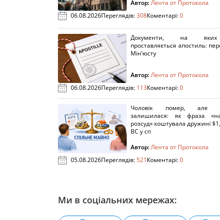
Автор:
Лента от Протокола
06.08.2026
Переглядів:
308
Коментарі:
0
Документи, на яки
проставляється апостиль: пере
Мін’юсту
Автор:
Лента от Протокола
06.08.2026
Переглядів:
113
Коментарі:
0
Чоловік помер, але п
залишилася: як фраза «н
розсуд» коштувала дружині $1,
ВС у сп
Автор:
Лента от Протокола
05.08.2026
Переглядів:
521
Коментарі:
0
Ми в соціальних мережах: