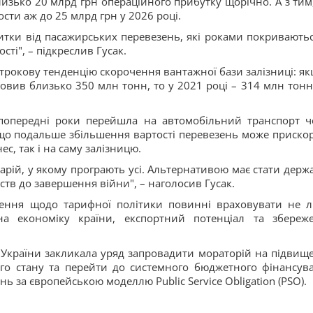
изько 20 млрд грн операційного прибутку щорічно. А з тим
ти аж до 25 млрд грн у 2026 році.
итки від пасажирських перевезень, які роками покриваютьс
ті", – підкреслив Гусак.
строкову тенденцію скорочення вантажної бази залізниці: як
овив близько 350 млн тонн, то у 2021 році – 314 млн тонн,
 попередні роки перейшла на автомобільний транспорт ч
, що подальше збільшення вартості перевезень може приско
с, так і на саму залізницю.
арій, у якому програють усі. Альтернативою має стати держ
ств до завершення війни", – наголосив Гусак.
шення щодо тарифної політики повинні враховувати не 
а економіку країни, експортний потенціал та збереж
 України закликала уряд запровадити мораторій на підвищ
го стану та перейти до системного бюджетного фінансув
 за європейською моделлю Public Service Obligation (PSO).