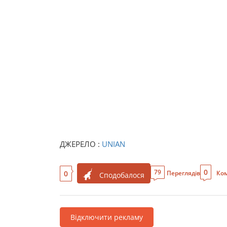
ДЖЕРЕЛО :
UNIAN
0
79
0
Переглядів
Ком
Сподобалося
Відключити рекламу