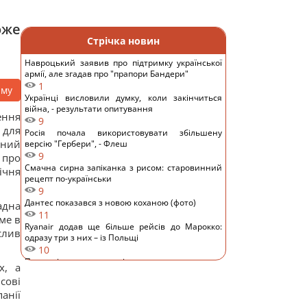
оже
Стрічка новин
Навроцький заявив про підтримку української
армії, але згадав про "прапори Бандери"
1
аму
Українці висловили думку, коли закінчиться
війна, - результати опитування
ення
9
 для
Росія почала використовувати збільшену
ьний
версію "Гербери", - Флеш
9
 про
Смачна сирна запіканка з рисом: старовинний
ічня
рецепт по-українськи
9
Дантес показався з новою коханою (фото)
адна
11
ме в
Ryanair додав ще більше рейсів до Марокко:
слив
одразу три з них – із Польщі
10
Порожні грядки в серпні - велика помилка: що з
х, а
ними робити після збору врожаю
сові
8
анії
Кім Чен Ин з початку війни в Україні отримав