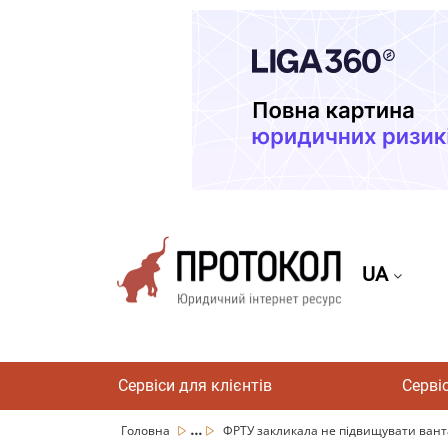
UA
Сервіси для клієнтів
Серві
...
Головна
ФРТУ закликала не підвищувати ванта