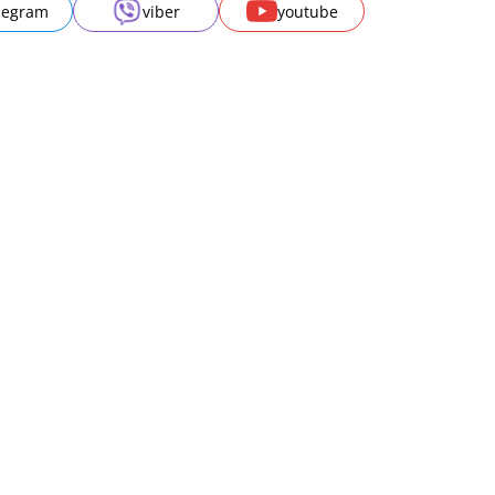
legram
viber
youtube