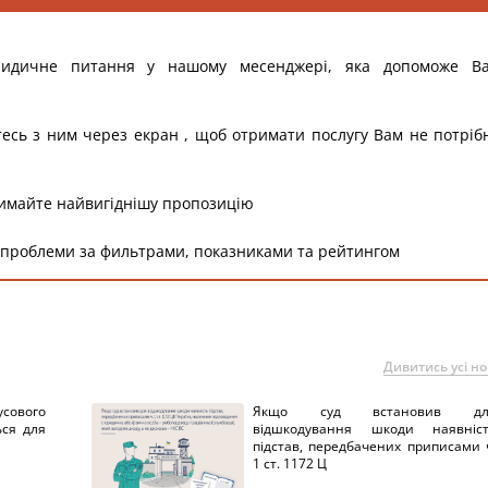
ридичне питання у нашому месенджері, яка допоможе В
тесь з ним через екран , щоб отримати послугу Вам не потріб
римайте найвигіднішу пропозицію
 проблеми за фильтрами, показниками та рейтингом
Дивитись усі н
сового
Якщо суд встановив дл
ься для
відшкодування шкоди наявніс
підстав, передбачених приписами 
1 ст. 1172 Ц