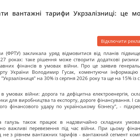
ти вантажні тарифи Укрзалізниці: це м
Відключити рекл
ни (ФРТУ) закликала уряд відмовитися від планів підвищ
27 роках: таке рішення може створити додаткові ризики
жавних фінансів в умовах війни. Про це заявив генерал
порту України Володимир Гусак, коментуючи інформацію
крзалізниця" на 30% із серпня 2026 року та ще на 15% із с
в умовах війни: дорога та дефіцитна електроенергія, скл
зики для виробництва та експорту, дороге фінансування. І са
о фінансового удару по українському бізнесу", - підкре
а галузь також працює в надзвичайно складних умова
но важливі перевезення під час війни. При цьому фінан
д не з рівнем вантажних тарифів - вантажний сегмент комп