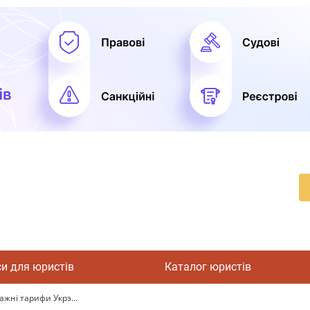
си для юристів
Каталог юристів
жні тарифи Укрз...