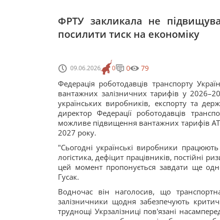
ФРТУ закликала не підвищува
посилити тиск на економіку
0
79
09.06.2026
0
Федерація роботодавців транспорту Украї
вантажних залізничних тарифів у 2026–20
українських виробників, експорту та дер
директор Федерації роботодавців транс
можливе підвищення вантажних тарифів АТ "У
2027 року.
"Сьогодні українські виробники працюють 
логістика, дефіцит працівників, постійні ри
цей момент пропонується завдати ще одног
Гусак.
Водночас він наголосив, що транспортн
залізничники щодня забезпечують критич
труднощі Укрзалізниці пов'язані насампере