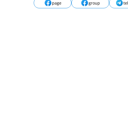
page
group
te