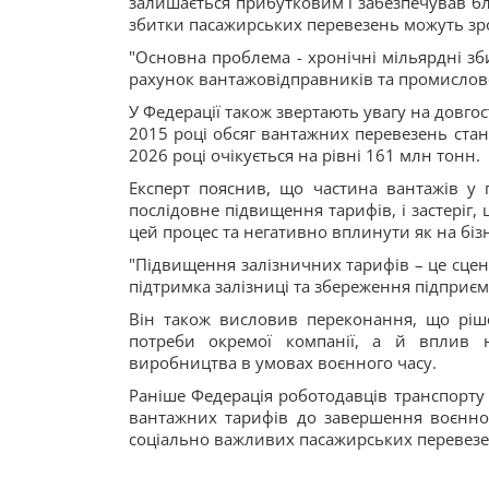
залишається прибутковим і забезпечував бл
збитки пасажирських перевезень можуть зрос
"Основна проблема - хронічні мільярдні зб
рахунок вантажовідправників та промисловос
У Федерації також звертають увагу на довго
2015 році обсяг вантажних перевезень стан
2026 році очікується на рівні 161 млн тонн.
Експерт пояснив, що частина вантажів у
послідовне підвищення тарифів, і застеріг
цей процес та негативно вплинути як на бізне
"Підвищення залізничних тарифів – це сцен
підтримка залізниці та збереження підприєм
Він також висловив переконання, що рі
потреби окремої компанії, а й вплив н
виробництва в умовах воєнного часу.
Раніше Федерація роботодавців транспорту
вантажних тарифів до завершення воєнно
соціально важливих пасажирських перевезень