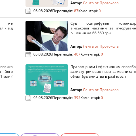
Автор:
Лента от Протокола
06.08.2026
Переглядів:
87
Коментарі:
0
х не
Суд оштрафував командир
лік від
військової частини за ігноруван
рішення на 66 560 грн
Автор:
Лента от Протокола
05.08.2026
Переглядів:
407
Коментарі:
0
озика
Правомірним і ефективним способ
а його
захисту речових прав замовника 
1 млн (
об’єкт будівництва в разі їх осп
Автор:
Лента от Протокола
05.08.2026
Переглядів:
395
Коментарі:
0