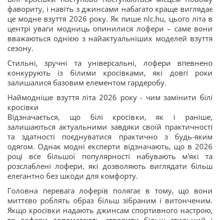
фавориту, і навіть з джинсами набагато краще виглядає
це модне взуття 2026 року. Як пише nlc.hu, цього літа в
центрі уваги модниць опинилися лофери – саме вони
вважаються однією з найактуальніших моделей взуття
сезону.
Стильні, зручні та універсальні, лофери впевнено
конкурують із білими кросівками, які довгі роки
залишалися базовим елементом гардеробу.
Наймодніше взуття літа 2026 року - чим замінити білі
кросівки
Відзначається, що білі кросівки, як і раніше,
залишаються актуальними завдяки своїй практичності
та здатності поєднуватися практично з будь-яким
одягом. Однак модні експерти відзначають, що в 2026
році все більшої популярності набувають м'які та
розслаблені лофери, які дозволяють виглядати більш
елегантно без шкоди для комфорту.
Головна перевага лоферів полягає в тому, що вони
миттєво роблять образ більш зібраним і витонченим.
Якщо кросівки надають джинсам спортивного настрою,