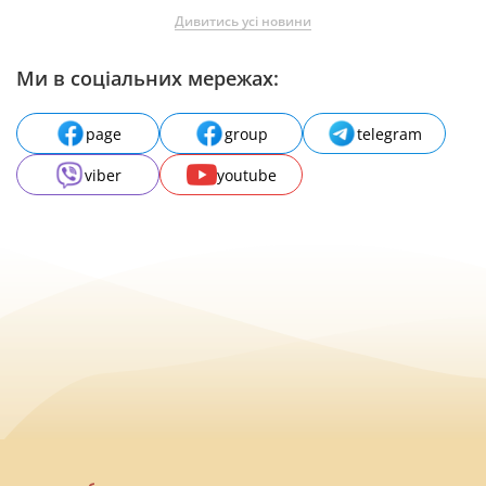
Дивитись усі новини
Ми в соціальних мережах:
page
group
telegram
viber
youtube