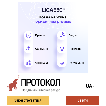
UA
Зареєструватися
Ввійти