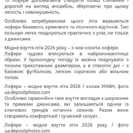
то лофери допомагають створити більш стильний і
дорогий на вигляд ансамбль, зберігаючи при цьому
легкість і невимушеність.
Особливо затребуваними цього літа вважаються
лофери бежевого, кремового та пісочного відтінків. Такі
кольори легко поєднуються практично з усім, не тільки
з джинсами.
Модне взуття літа 2026 року – з чим носити лофери
Лофери чудово вписуються в найрізноманітніші
образи. У прохолодну погоду їх можна поєднувати з
тонким трикотажним джемпером, а в спекотні дні – з
базовою футболкою, легкою сорочкою або вільним
топом.
Лофери – модне взуття літа 2026 / колаж УНІАН, фото
ua.depositphotos.com
Особливо гармонійно таке взуття виглядає з широкими
та прямими джинсами, які залишаються одним із
ключових трендів останніх сезонів. Разом вони
створюють комфортний і сучасний силует.
Лофери – модне взуття літа 2026 року / фото
ua.depositphotos.com