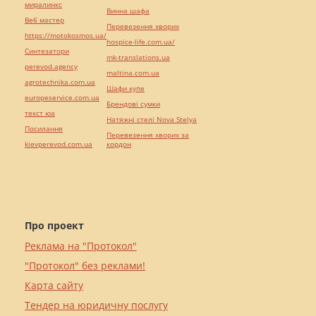
миралинкс
Винна шафа
Веб мастер
Перевезення хворих
https://motokosmos.ua/
hospice-life.com.ua/
Синтезатори
mk-translations.ua
perevod.agency
maltina.com.ua
agrotechnika.com.ua
Шафи купе
europeservice.com.ua
Брендові сумки
текст юа
Натяжні стелі Nova Stelya
Посилання
Перевезення хворих за
kievperevod.com.ua
кордон
Про проект
Реклама на "Протокол"
"Протокол" без реклами!
Карта сайту
Тендер на юридичну послугу