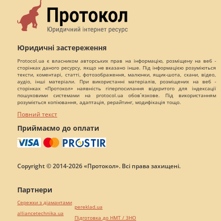
Юридичні застереження
Protocol.ua є власником авторських прав на інформацію, розміщену на веб -
сторінках даного ресурсу, якщо не вказано інше. Під інформацією розуміються
тексти, коментарі, статті, фотозображення, малюнки, ящик-шота, скани, відео,
аудіо, інші матеріали. При використанні матеріалів, розміщених на веб -
сторінках «Протокол» наявність гіперпосилання відкритого для індексації
пошуковими системами на protocol.ua обов`язкове. Під використанням
розуміється копіювання, адаптація, рерайтинг, модифікація тощо.
Повний текст
Приймаємо до оплати
Copyright © 2014-2026 «Протокол». Всі права захищені.
Партнери
Сережки з діамантами
pereklad.ua
alliancetechnika.ua
Підготовка до НМТ / ЗНО