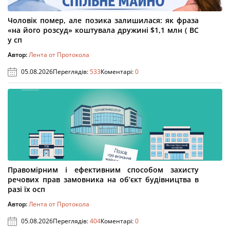
Чоловік помер, але позика залишилася: як фраза
«на його розсуд» коштувала дружині $1,1 млн ( ВС
у сп
Автор:
Лента от Протокола
05.08.2026
Переглядів:
533
Коментарі:
0
Правомірним і ефективним способом захисту
речових прав замовника на об’єкт будівництва в
разі їх осп
Автор:
Лента от Протокола
05.08.2026
Переглядів:
404
Коментарі:
0