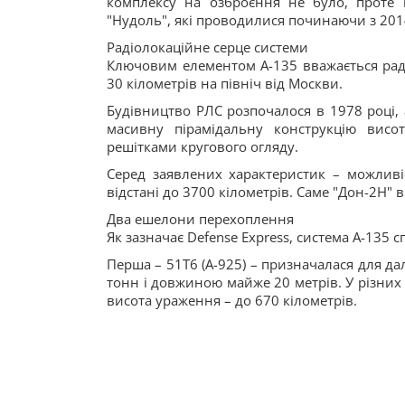
комплексу на озброєння не було, проте 
"Нудоль", які проводилися починаючи з 2014
Радіолокаційне серце системи
Ключовим елементом А-135 вважається раді
30 кілометрів на північ від Москви.
Будівництво РЛС розпочалося в 1978 році, 
масивну пірамідальну конструкцію вис
решітками кругового огляду.
Серед заявлених характеристик – можлив
відстані до 3700 кілометрів. Саме "Дон-2Н" в
Два ешелони перехоплення
Як зазначає Defense Express, система А-135
Перша – 51Т6 (А-925) – призначалася для д
тонн і довжиною майже 20 метрів. У різних д
висота ураження – до 670 кілометрів.