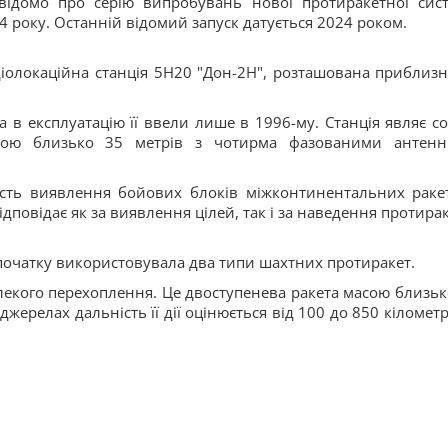
відомо про серію випробувань нової протиракетної сис
 року. Останній відомий запуск датується 2024 роком.
олокаційна станція 5Н20 "Дон-2Н", розташована приблизн
а в експлуатацію її ввели лише в 1996-му. Станція являє с
отою близько 35 метрів з чотирма фазованими антен
ість виявлення бойових блоків міжконтинентальних раке
ідповідає як за виявлення цілей, так і за наведення протирак
 спочатку використовувала два типи шахтних протиракет.
алекого перехоплення. Це двоступенева ракета масою близьк
жерелах дальність її дії оцінюється від 100 до 850 кілометрі