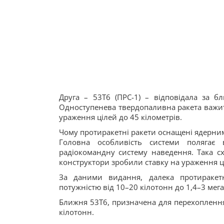
Друга – 53Т6 (ПРС-1) – відповідала за 
Одноступенева твердопаливна ракета важить
ураження цілей до 45 кілометрів.
Чому протиракетні ракети оснащені ядерн
Головна особливість системи полягає
радіокомандну систему наведення. Така сх
конструктори зробили ставку на ураження 
За даними видання, далека протиракет
потужністю від 10–20 кілотонн до 1,4–3 мег
Ближня 53Т6, призначена для перехоплення
кілотонн.