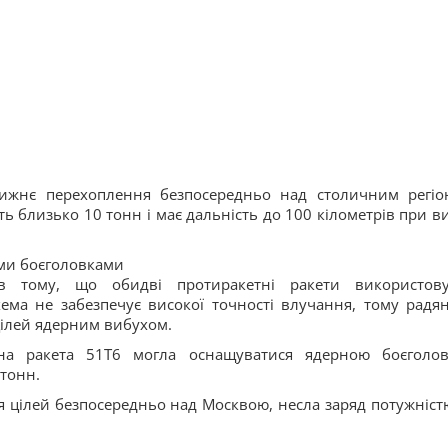
ближнє перехоплення безпосередньо над столичним регіо
 близько 10 тонн і має дальність до 100 кілометрів при ви
ими боєголовками
 в тому, що обидві протиракетні ракети використов
ема не забезпечує високої точності влучання, тому радян
цілей ядерним вибухом.
на ракета 51Т6 могла оснащуватися ядерною боєголо
атонн.
 цілей безпосередньо над Москвою, несла заряд потужніст