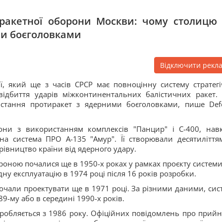
ракетної оборони Москви: чому столицю
и боєголовками
Відключити рекл
, який ще з часів СРСР має повноцінну систему стратегі
відбиття ударів міжконтинентальних балістичних ракет.
истання протиракет з ядерними боєголовками, пише Def
они з використанням комплексів "Панцир" і С-400, нав
вана система ПРО А-135 "Амур". Її створювали десятиліття
івництво країни від ядерного удару.
ною почалися ще в 1950-х роках у рамках проєкту системи 
дну експлуатацію в 1974 році після 16 років розробки.
очали проектувати ще в 1971 році. За різними даними, сис
9-му або в середині 1990-х років.
зробляється з 1986 року. Офіційних повідомлень про прийн