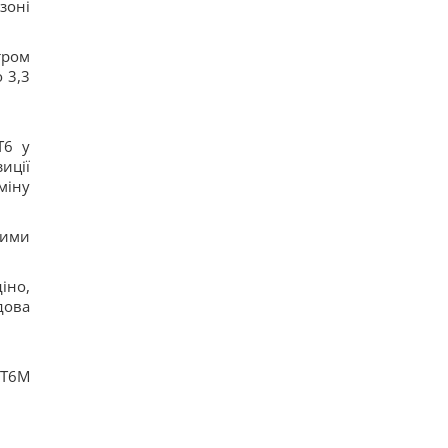
зоні
тром
 3,3
Т6 у
иції
міну
ними
іно,
дова
1Т6М