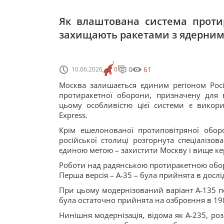
Як влаштована система проти
захищають ракетами з ядерним
0
61
10.06.2026
0
Москва залишається єдиним регіоном Росії
протиракетної оборони, призначену для 
цьому особливістю цієї системи є викор
Express.
Крім ешелонованої протиповітряної обор
російської столиці розгорнута спеціалізо
єдиною метою – захистити Москву і вище кер
Роботи над радянською протиракетною оборо
Перша версія – А-35 – була прийнята в дослі
При цьому модернізований варіант А-135 п
була остаточно прийнята на озброєння в 198
Нинішня модернізація, відома як А-235, ро