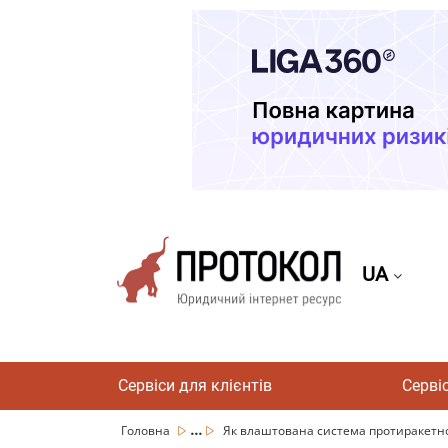
UA
Сервіси для клієнтів
Серві
...
Головна
Як влаштована система протиракетно