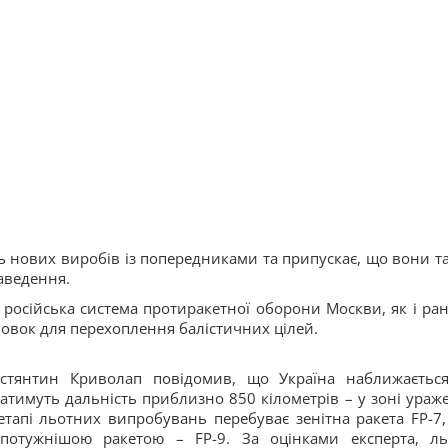
ь нових виробів із попередниками та припускає, що вони т
аведення.
російська система протиракетної оборони Москви, як і ран
овок для перехоплення балістичних цілей.
Костянтин Криволап повідомив, що Україна наближаєтьс
матимуть дальність приблизно 850 кілометрів – у зоні ураж
етапі льотних випробувань перебуває зенітна ракета FP-7,
отужнішою ракетою – FP-9. За оцінками експерта, ль