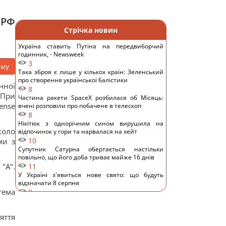
 РФ
Стрічка новин
Україна ставить Путіна на передвиборчий
годинник, - Newsweek
3
аму
Така зброя є лише у кількох країн: Зеленський
про створення української балістики
чної
8
 При
Частина ракети SpaceX розбилася об Місяць:
ense
вчені розповіли про побачене в телескоп
8
Нікітюк з однорічним сином вирушила на
коло
відпочинок у гори та нарвалася на хейт
10
ми з
Супутник Сатурна обертається настільки
повільно, що його доба триває майже 16 днів
"А".
11
У Україні з'явиться нове свято: що будуть
відзначати 8 серпня
тема
9
7 серпня: церковне свято сьогодні, чому
потрібно обов’язково подати милостиню
яття
17