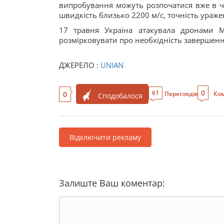
випробування можуть розпочатися вже в че
швидкість близько 2200 м/с, точність уражен
17 травня Україна атакувала дронами М
розмірковувати про необхідність завершенн
ДЖЕРЕЛО :
UNIAN
0
61
0
Переглядів
Ком
Сподобалося
Відключити рекламу
Залиште Ваш коментар: