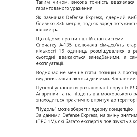
Таким чином, висока точність вважалася 
гарантованого ураження.
Як зазначає Defense Express, ядерний ви
близько 336 метрів, тоді як заряд потужні
кілометра.
Що відомо про нинішній стан системи
Спочатку А-135 включала сім-дев'ять ста
кількості 16 одиниць розміщувалися в ра
сьогодні вважаються занедбаними, а сам
експлуатації.
Водночас не менше п'яти позицій з проти
видання, залишаються діючими. Загальний 
Пускові установки розташовані поруч із РЛС
Апаринки та на південь від московського 
знаходиться практично впритул до територій
"Нудоль" може зберегти ядерну концепцію
За даними Defense Express, на зміну знят
(ПРС-1М), які багато експертів пов'язують з 