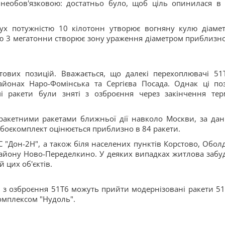
необов'язковою: достатньо було, щоб ціль опинилася в 
бух потужністю 10 кілотонн утворює вогняну кулю діаме
стю 3 мегатонни створює зону ураження діаметром приблизно
ртових позицій. Вважається, що далекі перехоплювачі 51
йонах Наро-Фомінська та Сергієва Посада. Однак ці поз
і ракети були зняті з озброєння через закінчення тер
ракетними ракетами ближньої дії навколо Москви, за да
боєкомплект оцінюється приблизно в 84 ракети.
 "Дон-2Н", а також біля населених пунктів Корстово, Оболд
району Ново-Переделкино. У деяких випадках житлова забу
 цих об'єктів.
им з озброєння 51Т6 можуть прийти модернізовані ракети 5
комплексом "Нудоль".