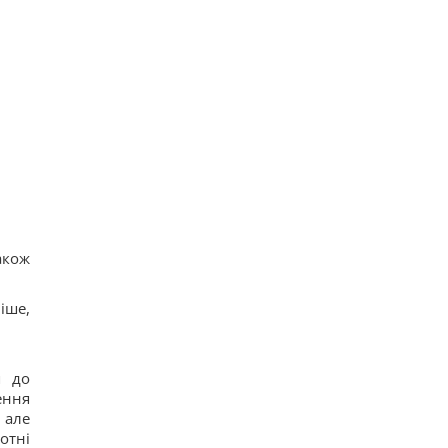
акож
іше,
я до
ення
 але
отні