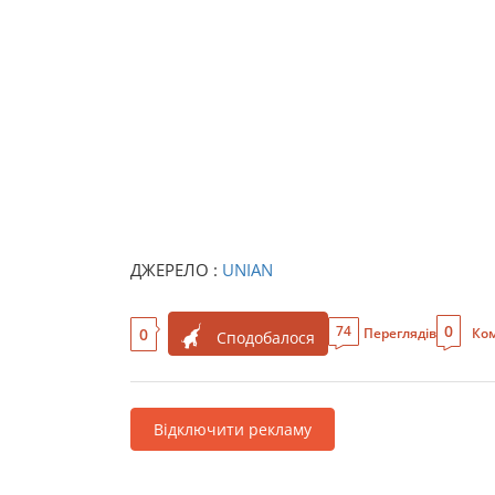
ДЖЕРЕЛО :
UNIAN
0
74
0
Переглядів
Ком
Сподобалося
Відключити рекламу