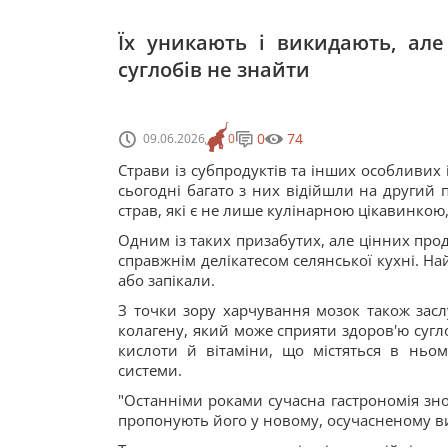
Їх уникають і викидають, ал
суглобів не знайти
0
74
09.06.2026
0
Страви із субпродуктів та інших особливих 
сьогодні багато з них відійшли на другий п
страв, які є не лише кулінарною цікавинко
Одним із таких призабутих, але цінних про
справжнім делікатесом селянської кухні. На
або запікали.
З точки зору харчування мозок також заслу
колагену, який може сприяти здоров'ю сугло
кислоти й вітаміни, що містяться в ньо
системи.
"Останніми роками сучасна гастрономія знов
пропонують його у новому, осучасненому вик