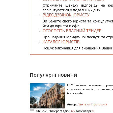
Отримайте швидку відповідь на ю
зорієнтуватися у подальших діях
ВІДЕОДЗВІНОК ЮРИСТУ
Ви бачите свого юриста та консультує
йти до юриста в офіс
ОГОЛОСІТЬ ВЛАСНИЙ ТЕНДЕР
Про надання юридичної послуги та от
КАТАЛОГ ЮРИСТІВ
Пошук виконавця для вирішення Вашої
Популярні новини
НБУ змінив правила приму
списання коштів: що змінит
боржників
Автор:
Лента от Протокола
06.08.2026
Переглядів:
327
Коментарі:
0