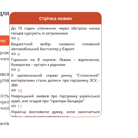
для
Стрічка новин
До 10 годин спізнення: через обстріли низка
поїздів курсують із затримками
6
аму
Бюджетний вибір: названо головний
автомобільний бестселер у Європі
днак
9
йних
Гороскоп на 8 серпня: Левам – відпочинок,
Козерогам – зустріч з рідними
9
ався
У кримінальній справі ринку "Столичний"
упів
матеріалами стали дописи про підтримку ЗСУ, -
ЗМІ
10
ість
Навроцький заявив про підтримку української
армії, але згадав про "прапори Бандери"
ирні
11
нної
Українці висловили думку, коли закінчиться
війна, - результати опитування
14
анів
Росія почала використовувати збільшену
версію "Гербери", - Флеш
12