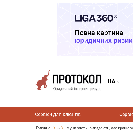
UA
Сервіси для клієнтів
Серві
...
Головна
Їх уникають і викидають, але кращого