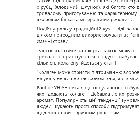
Також видання назвало інші традиційні стр
є рубці (яловичий шлунок), які багато хто
тривалому приготуванню та характерному 
джерелом білка та мінеральних речовин.
Подібну роль у традиційній кухні відіграва
цілком природним використовувати всі їсті
смачні страви.
Тушкована свиняча шкірка також можуть з
тривалого приготування продукт набуває м
кількість колагену, йдеться у статті.
"Колаген може сприяти підтриманню здоров'я
на увагу не лише з гастрономічної, а й з хар
Раніше УНІАН писав, що популярності набув
якої додають колаген. Добавка легко розч
аромат. Популярність цієї тенденції зумов
людей шукають прості способи підтримувати
щоденної кави є зручним рішенням.