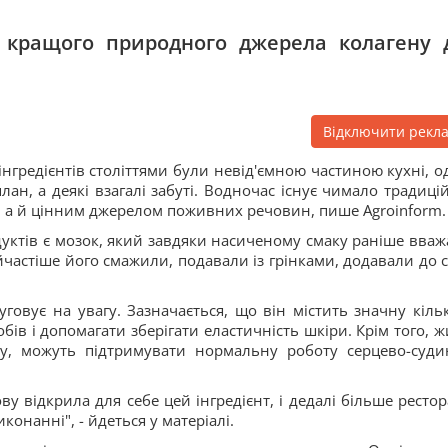
е кращого природного джерела колагену 
Відключити рекл
інгредієнтів століттями були невід'ємною частиною кухні, о
лан, а деякі взагалі забуті. Водночас існує чимало традиці
ю, а й цінним джерелом поживних речовин, пише Agroinform.
дуктів є мозок, який завдяки насиченому смаку раніше вваж
йчастіше його смажили, подавали із грінками, додавали до с
говує на увагу. Зазначається, що він містить значну кільк
бів і допомагати зберігати еластичність шкіри. Крім того, ж
му, можуть підтримувати нормальну роботу серцево-суди
у відкрила для себе цей інгредієнт, і дедалі більше рестор
онанні", - йдеться у матеріалі.