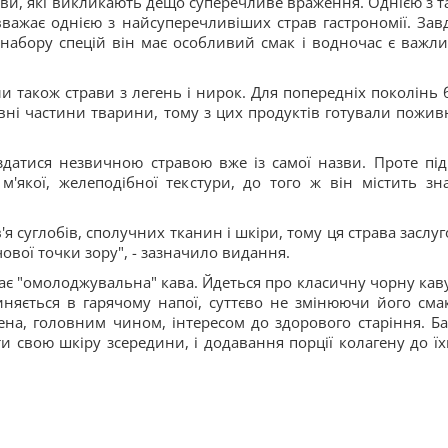
ави, які викликають дещо суперечливе враження. Однією з т
 вважає однією з найсуперечливіших страв гастрономії. Зав
набору спецій він має особливий смак і водночас є важл
ли також страви з легень і нирок. Для попередніх поколінь 
вні частини тварини, тому з цих продуктів готували поживн
датися незвичною стравою вже із самої назви. Проте під
'якої, желеподібної текстури, до того ж він містить зн
 суглобів, сполучних тканин і шкіри, тому ця страва заслуг
чової точки зору", - зазначило видання.
ає "омолоджувальна" кава. Йдеться про класичну чорну каву
иняється в гарячому напої, суттєво не змінюючи його сма
лена, головним чином, інтересом до здорового старіння. Ба
 свою шкіру зсередини, і додавання порції колагену до їх