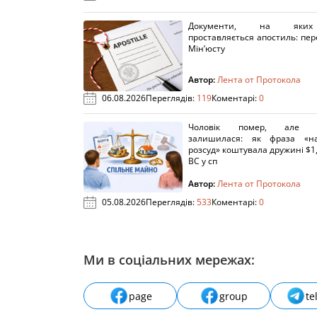
Документи, на яки
проставляється апостиль: пере
Мін’юсту
Автор:
Лента от Протокола
06.08.2026
Переглядів:
119
Коментарі:
0
Чоловік помер, але п
залишилася: як фраза «н
розсуд» коштувала дружині $1,
ВС у сп
Автор:
Лента от Протокола
05.08.2026
Переглядів:
533
Коментарі:
0
Ми в соціальних мережах:
page
group
te