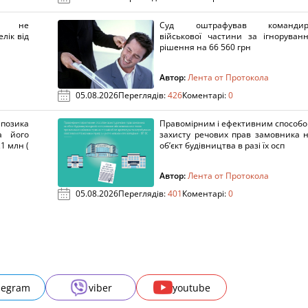
х не
Суд оштрафував командир
лік від
військової частини за ігноруван
рішення на 66 560 грн
Автор:
Лента от Протокола
05.08.2026
Переглядів:
426
Коментарі:
0
озика
Правомірним і ефективним способ
а його
захисту речових прав замовника 
1 млн (
об’єкт будівництва в разі їх осп
Автор:
Лента от Протокола
05.08.2026
Переглядів:
401
Коментарі:
0
legram
viber
youtube