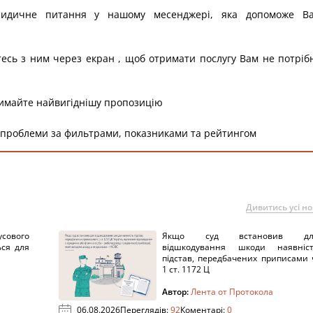
ридичне питання у нашому месенджері, яка допоможе В
тесь з ним через екран , щоб отримати послугу Вам не потріб
римайте найвигіднішу пропозицію
 проблеми за фильтрами, показниками та рейтингом
Дивитись усі н
сового
Якщо суд встановив дл
ься для
відшкодування шкоди наявніс
підстав, передбачених приписами 
1 ст. 1172 Ц
Автор:
Лента от Протокола
06.08.2026
Переглядів:
92
Коментарі:
0