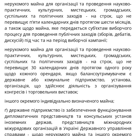
нерухомого майна для організації та проведення науково-
практичних, культурних, мистецьких, громадських,
суспільних та політичних заходів - на строк, що не
перевищує п’яти календарних днів протягом шести місяців,
а також щодо майна, яке передається суб’єктам виборчого
процесу для проведення публічних заходів (зборів, дебатів,
дискусій) під час та на період виборчої кампанії;
нерухомого майна для організації та проведення науково-
практичних, культурних, мистецьких, громадських,
суспільних та політичних заходів - на строк, що не
перевищує 30 календарних днів протягом одного року
щодо кожного орендаря, якщо балансоутримувачем є
державне або комунальне підприємство, установа,
організація, що здійснює діяльність з організування
конгресів і торговельних виставок;
іншого окремого індивідуально визначеного майна;
ґ) державне підприємство із забезпечення функціонування
дипломатичних представництв та консульських установ
іноземних держав, представництв міжнародних
міжурядових організацій в Україні Державного управління
справами - щодо нерухомого майна та іншого окремого