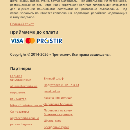
шота, сканы, видео, аудио, другие материалы. При использовании материалов,
размещенных на веб - страницах «Протокол» наличие гиперссылки открытого
для индексации поисковыми системами на protocol.ua обязательна. Под
использованием понимается копирования, адаптация, рерайтинг, модификация
и тому подобное.
Полный текст
Приймаємо до оплати
Copyright © 2014-2026 «Протокол». Все права защищены.
Партнёры
Серьги с
Винный шкаф
бриллиантами
Подготовка к НМТ / ВНО
alliancetechnika.ua
pereklad.ua
миралинкс
hospice-life.com.ua/
Веб мастер
Перевозка больных
https://motokosmos.ua/
Перевозка лежачих
Синтезаторы
больных за границу
agrotechnika.com.ua
Шкафы купе
perevod.agency
Брендовые сумки