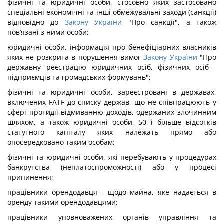
фізичні та юридичні особи, стосовно яких застосовано
спеціальні економічні та інші обмежувальні заходи (санкції)
відповідно до
Закону України
"Про санкції", а також
пов’язані з ними особи;
юридичні особи, інформація про бенефіціарних власників
яких не розкрита в порушення вимог
Закону України
"Про
державну реєстрацію юридичних осіб, фізичних осіб -
підприємців та громадських формувань";
фізичні та юридичні особи, зареєстровані в державах,
включених FATF до списку держав, що не співпрацюють у
сфері протидії відмиванню доходів, одержаних злочинним
шляхом, а також юридичні особи, 50 і більше відсотків
статутного капіталу яких належать прямо або
опосередковано таким особам;
фізичні та юридичні особи, які перебувають у процедурах
банкрутства (неплатоспроможності) або у процесі
припинення;
працівники орендодавця - щодо майна, яке надається в
оренду такими орендодавцями;
працівники уповноважених органів управління та