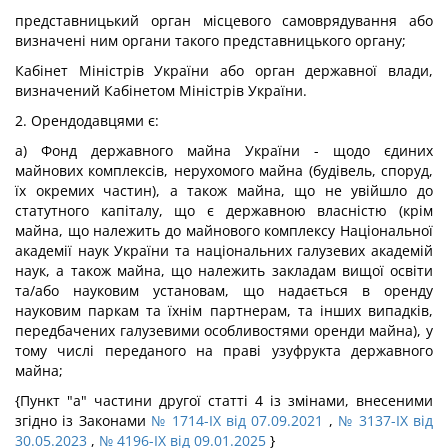
представницький орган місцевого самоврядування або
визначені ним органи такого представницького органу;
Кабінет Міністрів України або орган державної влади,
визначений Кабінетом Міністрів України.
2. Орендодавцями є:
а) Фонд державного майна України - щодо єдиних
майнових комплексів, нерухомого майна (будівель, споруд,
їх окремих частин), а також майна, що не увійшло до
статутного капіталу, що є державною власністю (крім
майна, що належить до майнового комплексу Національної
академії наук України та національних галузевих академій
наук, а також майна, що належить закладам вищої освіти
та/або науковим установам, що надається в оренду
науковим паркам та їхнім партнерам, та інших випадків,
передбачених галузевими особливостями оренди майна), у
тому числі переданого на праві узуфрукта державного
майна;
{Пункт "а" частини другої статті 4 із змінами, внесеними
згідно із Законами
№ 1714-IX від 07.09.2021
,
№ 3137-IX від
30.05.2023
,
№ 4196-IX від 09.01.2025
}