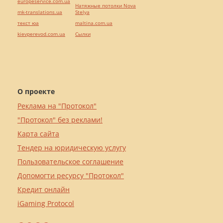
europeservice.com.ua
Натяжные потолки Nova
mk-translations.ua
Stelya
текст юа
maltina.com.ua
kievperevod.com.ua
Cылки
О проекте
Реклама на "Протокол"
"Протокол" без реклами!
Карта сайта
Тендер на юридическую услугу
Пользовательское соглашение
Допомогти ресурсу "Протокол"
Кредит онлайн
iGaming Protocol