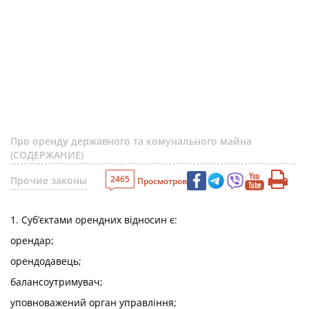
Про оренду державного та комунального майна
(СОДЕРЖАНИЕ)
2465
Прочие законы
Просмотров
1. Суб’єктами орендних відносин є:
орендар;
орендодавець;
балансоутримувач;
уповноважений орган управління;