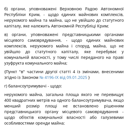
б) органи, уповноважені Верховною Радою Автономної
Республіки Крим, - щодо єдиних майнових комплексів,
нерухомого майна та майна, що не увійшло до статутного
капіталу, яке належить Автономній Республіці Крим;
в) органи, уповноважені представницькими органами
місцевого самоврядування, - щодо єдиних майнових
комплексів, нерухомого майна і споруд, майна, що не
увійшло до статутного капіталу, яке перебуває у
комунальній власності, у тому числі переданого на праві
узуфрукта комунального майна;
{Пункт "в" частини другої статті 4 із змінами, внесеними
згідно із Законом
№ 4196-IX від 09.01.2025
}
г) балансоутримувачі - щодо:
нерухомого майна, загальна площа якого не перевищує
400 квадратних метрів на одного балансоутримувача, якщо
менший розмір площі не встановлено рішенням
представницького органу місцевого самоврядування -
щодо об’єктів комунальної власності або галузевими
особливостями оренди майна;