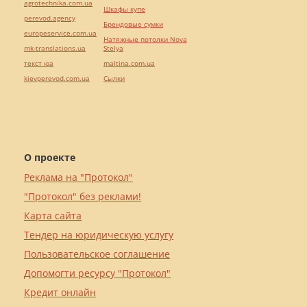
agrotechnika.com.ua
Шкафы купе
perevod.agency
Брендовые сумки
europeservice.com.ua
Натяжные потолки Nova
mk-translations.ua
Stelya
текст юа
maltina.com.ua
kievperevod.com.ua
Cылки
О проекте
Реклама на "Протокол"
"Протокол" без реклами!
Карта сайта
Тендер на юридическую услугу
Пользовательское соглашение
Допомогти ресурсу "Протокол"
Кредит онлайн