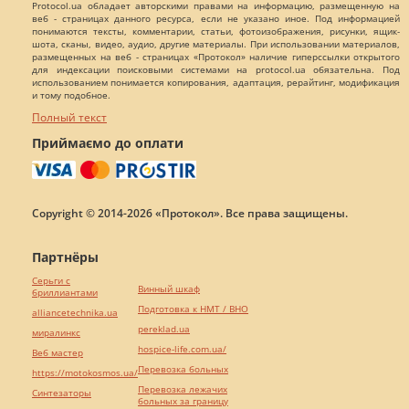
Protocol.ua обладает авторскими правами на информацию, размещенную на
веб - страницах данного ресурса, если не указано иное. Под информацией
понимаются тексты, комментарии, статьи, фотоизображения, рисунки, ящик-
шота, сканы, видео, аудио, другие материалы. При использовании материалов,
размещенных на веб - страницах «Протокол» наличие гиперссылки открытого
для индексации поисковыми системами на protocol.ua обязательна. Под
использованием понимается копирования, адаптация, рерайтинг, модификация
и тому подобное.
Полный текст
Приймаємо до оплати
Copyright © 2014-2026 «Протокол». Все права защищены.
Партнёры
Серьги с
Винный шкаф
бриллиантами
Подготовка к НМТ / ВНО
alliancetechnika.ua
pereklad.ua
миралинкс
hospice-life.com.ua/
Веб мастер
Перевозка больных
https://motokosmos.ua/
Перевозка лежачих
Синтезаторы
больных за границу