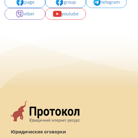
page
group
telegram
viber
youtube
Юридические оговорки